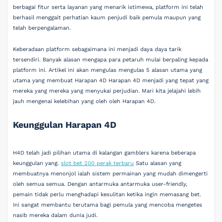
berbagai fitur serta layanan yang menarik istimewa, platform ini telah
berhasil menggait perhatian kaum penjudi baik pemula maupun yang
telah berpengalaman.
Keberadaan platform sebagaimana ini menjadi daya daya tarik
tersendiri. Banyak alasan mengapa para petaruh mulai berpaling kepada
platform ini. Artikel ini akan mengulas mengulas 5 alasan utama yang
utama yang membuat Harapan 4D Harapan 4D menjadi yang tepat yang
mereka yang mereka yang menyukai perjudian. Mari kita jelajahi lebih
jauh mengenai kelebihan yang oleh oleh Harapan 4D.
Keunggulan Harapan 4D
H4D telah jadi pilihan utama di kalangan gamblers karena beberapa
keunggulan yang.
slot bet 200 perak terbaru
Satu alasan yang
membuatnya menonjol ialah sistem permainan yang mudah dimengerti
oleh semua semua. Dengan antarmuka antarmuka user-friendly,
pemain tidak perlu menghadapi kesulitan ketika ingin memasang bet.
Ini sangat membantu terutama bagi pemula yang mencoba mengetes
nasib mereka dalam dunia judi.