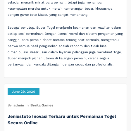
sekedar menarik minat para pemain, tetapi juga menambah
kesempatan mereka untuk meraih kemenangan besar, khususnya
dengan game toto Macau yang sangat menantang.
Sebagai penutup, Super Togel menjamin keamanan dan keadilan dalam
setiap sesi permainan. Dengan lisensi resmi dan sistem pengaman yang
canggih, para pemain dapat merasa tenang saat bermain, mengetahui
bahwa semua hasil pengundian adalah random dan tidak bisa
dimanipulasi. Keseriusan dalam layanan pelanggan juga membuat Togel
Super menjadi pilihan utama di kalangan pemain, karena segala
pertanyaan dan kendala ditangani dengan cepat dan profesionalis.
June 29, 2026
By
admin
In
Berita Games
Jeniustoto Inovasi Terbaru untuk Permainan Togel
Secara Online