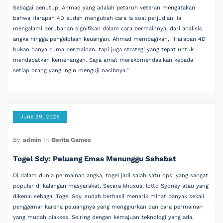
Sebagai penutup, Ahmad yang adalah petaruh veteran mengatakan
bahwa Harapan 4D sudah mengubah cara ia soal perjudian. Ia
mengalami perubahan signifikan dalam cara bermainnya, dari analisis
angka hingga pengelolaan keuangan. Ahmad membagikan, "Harapan 4D
bukan hanya cuma permainan, tapi juga strategi yang tepat untuk
mendapatkan kemenangan. Saya amat merekomendasikan kepada
setiap orang yang ingin menguji nasibnya."
June 29, 2026
By
admin
In
Berita Games
Togel Sdy: Peluang Emas Menunggu Sahabat
Di dalam dunia permainan angka, togel jadi salah satu opsi yang sangat
populer di kalangan masyarakat. Secara khusus, lotto Sydney atau yang
dikenal sebagai Togel Sdy, sudah berhasil menarik minat banyak sekali
penggemar karena peluangnya yang menggiurkan dan cara permainan
yang mudah diakses. Seiring dengan kemajuan teknologi yang ada,