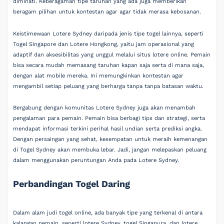
diminati. Keberagaman tipe taruhan yang ada juga memberikan
beragam pilihan untuk kontestan agar agar tidak merasa kebosanan.
Keistimewaan Lotere Sydney daripada jenis tipe togel lainnya, seperti
Togel Singapore dan Lotere Hongkong, yaitu jam operasional yang
adaptif dan aksesibilitas yang unggul melalui situs lotere online. Pemain
bisa secara mudah memasang taruhan kapan saja serta di mana saja,
dengan alat mobile mereka. Ini memungkinkan kontestan agar
mengambil setiap peluang yang berharga tanpa tanpa batasan waktu.
Bergabung dengan komunitas Lotere Sydney juga akan menambah
pengalaman para pemain. Pemain bisa berbagi tips dan strategi, serta
mendapat informasi terkini perihal hasil undian serta prediksi angka.
Dengan persaingan yang sehat, kesempatan untuk meraih kemenangan
di Togel Sydney akan membuka lebar. Jadi, jangan melepaskan peluang
dalam menggunakan peruntungan Anda pada Lotere Sydney.
Perbandingan Togel Daring
Dalam alam judi togel online, ada banyak tipe yang terkenal di antara
kalangan pemain, seperti lotere Sydney, togel Singapura, dan lotere