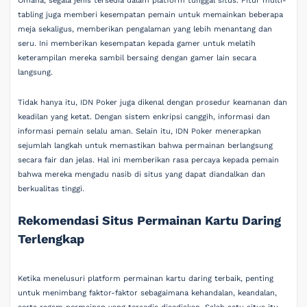
Omaha, segala jenis tersedia dalam platform tunggal situs. Fitur multi-
tabling juga memberi kesempatan pemain untuk memainkan beberapa
meja sekaligus, memberikan pengalaman yang lebih menantang dan
seru. Ini memberikan kesempatan kepada gamer untuk melatih
keterampilan mereka sambil bersaing dengan gamer lain secara
langsung.
Tidak hanya itu, IDN Poker juga dikenal dengan prosedur keamanan dan
keadilan yang ketat. Dengan sistem enkripsi canggih, informasi dan
informasi pemain selalu aman. Selain itu, IDN Poker menerapkan
sejumlah langkah untuk memastikan bahwa permainan berlangsung
secara fair dan jelas. Hal ini memberikan rasa percaya kepada pemain
bahwa mereka mengadu nasib di situs yang dapat diandalkan dan
berkualitas tinggi.
Rekomendasi Situs Permainan Kartu Daring
Terlengkap
Ketika menelusuri platform permainan kartu daring terbaik, penting
untuk menimbang faktor-faktor sebagaimana kehandalan, keandalan,