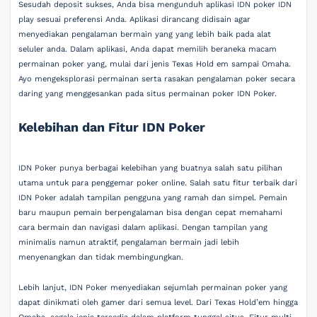
Sesudah deposit sukses, Anda bisa mengunduh aplikasi IDN poker IDN
play sesuai preferensi Anda. Aplikasi dirancang didisain agar
menyediakan pengalaman bermain yang yang lebih baik pada alat
seluler anda. Dalam aplikasi, Anda dapat memilih beraneka macam
permainan poker yang, mulai dari jenis Texas Hold em sampai Omaha.
Ayo mengeksplorasi permainan serta rasakan pengalaman poker secara
daring yang menggesankan pada situs permainan poker IDN Poker.
Kelebihan dan Fitur IDN Poker
IDN Poker punya berbagai kelebihan yang buatnya salah satu pilihan
utama untuk para penggemar poker online. Salah satu fitur terbaik dari
IDN Poker adalah tampilan pengguna yang ramah dan simpel. Pemain
baru maupun pemain berpengalaman bisa dengan cepat memahami
cara bermain dan navigasi dalam aplikasi. Dengan tampilan yang
minimalis namun atraktif, pengalaman bermain jadi lebih
menyenangkan dan tidak membingungkan.
Lebih lanjut, IDN Poker menyediakan sejumlah permainan poker yang
dapat dinikmati oleh gamer dari semua level. Dari Texas Hold’em hingga