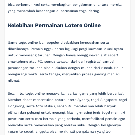
bisa berkomunikasi serta membagikan pengalaman di antara mereka,
yang menambah kesenangan di permainan togel daring.
Kelebihan Permainan Lotere Online
Game togel online kian populer disebabkan kemudahan serta
diberikannya. Pemain nggak harus lagi-lagi pergi kawasan lokasi nyata
untuk memasang taruhan. Dengan hanya menggunakan alat seperti
smartphone atau PC, semua tahapan dari dari registrasi sampai
pemasangan taruhan bisa dilakukan dengan mudah dari rumah. Hal ini
mengurangi waktu serta tenaga, menjadikan proses gaming menjadi
nikmat.
Selain itu, togel online menawarkan variasi game yang lebih bervariasi.
Member dapat menentukan antara lotere Sydney, togel Singapore, togel
Hongkong, serta toto Makau, sebab itu memberikan lebih banyak
pilihan dan peluang untuk menang. Masing-masing jenis togel memiliki
peraturan serta cara bermain yang berbeda, memfasilitasi pemain agar
mencoba serta menemukan yang mereka sukai. Dengan beragamnya
ragam tersebut, anggota bisa menikmati pengalaman yang lebih