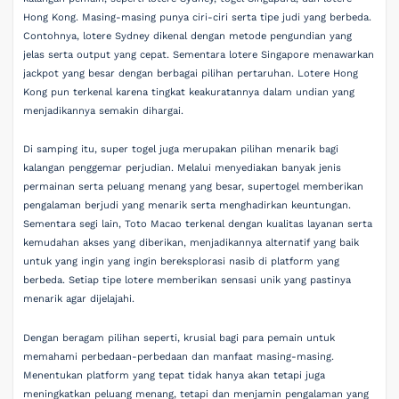
Hong Kong. Masing-masing punya ciri-ciri serta tipe judi yang berbeda.
Contohnya, lotere Sydney dikenal dengan metode pengundian yang
jelas serta output yang cepat. Sementara lotere Singapore menawarkan
jackpot yang besar dengan berbagai pilihan pertaruhan. Lotere Hong
Kong pun terkenal karena tingkat keakuratannya dalam undian yang
menjadikannya semakin dihargai.
Di samping itu, super togel juga merupakan pilihan menarik bagi
kalangan penggemar perjudian. Melalui menyediakan banyak jenis
permainan serta peluang menang yang besar, supertogel memberikan
pengalaman berjudi yang menarik serta menghadirkan keuntungan.
Sementara segi lain, Toto Macao terkenal dengan kualitas layanan serta
kemudahan akses yang diberikan, menjadikannya alternatif yang baik
untuk yang ingin yang ingin bereksplorasi nasib di platform yang
berbeda. Setiap tipe lotere memberikan sensasi unik yang pastinya
menarik agar dijelajahi.
Dengan beragam pilihan seperti, krusial bagi para pemain untuk
memahami perbedaan-perbedaan dan manfaat masing-masing.
Menentukan platform yang tepat tidak hanya akan tetapi juga
meningkatkan peluang menang, tetapi dan menjamin pengalaman yang