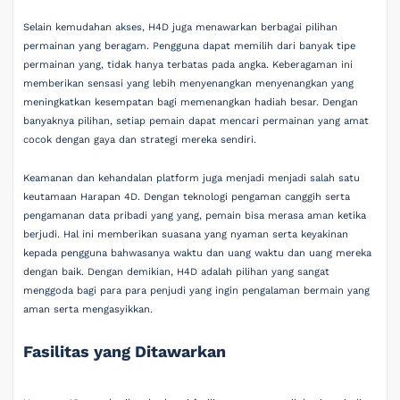
Selain kemudahan akses, H4D juga menawarkan berbagai pilihan
permainan yang beragam. Pengguna dapat memilih dari banyak tipe
permainan yang, tidak hanya terbatas pada angka. Keberagaman ini
memberikan sensasi yang lebih menyenangkan menyenangkan yang
meningkatkan kesempatan bagi memenangkan hadiah besar. Dengan
banyaknya pilihan, setiap pemain dapat mencari permainan yang amat
cocok dengan gaya dan strategi mereka sendiri.
Keamanan dan kehandalan platform juga menjadi menjadi salah satu
keutamaan Harapan 4D. Dengan teknologi pengaman canggih serta
pengamanan data pribadi yang yang, pemain bisa merasa aman ketika
berjudi. Hal ini memberikan suasana yang nyaman serta keyakinan
kepada pengguna bahwasanya waktu dan uang waktu dan uang mereka
dengan baik. Dengan demikian, H4D adalah pilihan yang sangat
menggoda bagi para para penjudi yang ingin pengalaman bermain yang
aman serta mengasyikkan.
Fasilitas yang Ditawarkan