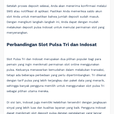
Setelah proses deposit selesai, Anda akan menerima konfirmasi melalui
SMS atau notifikasi di aplikasi. Pastikan Anda memeriksa saldo akun
slot Anda untuk memastikan bahwa jumlah deposit sudah masuk.
Dengan mengikuti langkah-langkah ini, Anda dapat dengan mudah
melakukan deposit pulsa Indosat untuk memulai permainan slot yang
menyenangkan.
Perbandingan Slot Pulsa Tri dan Indosat
Slot Pulsa Tri dan Indosat merupakan dua pilihan populer bagi para
pemain yang ingin menikmati permainan slot online menggunakan
pulsa. Keduanya menawarkan kemudahan dalam melakukan transaksi,
tetapi ada beberapa perbedaan yang perlu dipertimbangkan. Tri dikenal
dengan tarif pulsa yang lebih terjangkau dan paket data yang menarik,
sehingga banyak pengguna memilih untuk menggunakan slot pulsa Tri
sebagai pilihan utama mereka.
Di sisi lain, Indosat juga memiliki kelebihan tersendiri dengan jangkauan
sinyal yang lebih luas dan kualitas layanan yang baik. Pengguna Indosat
dapat menikmati slot deposit pulsa dengan pengalaman yang lancar