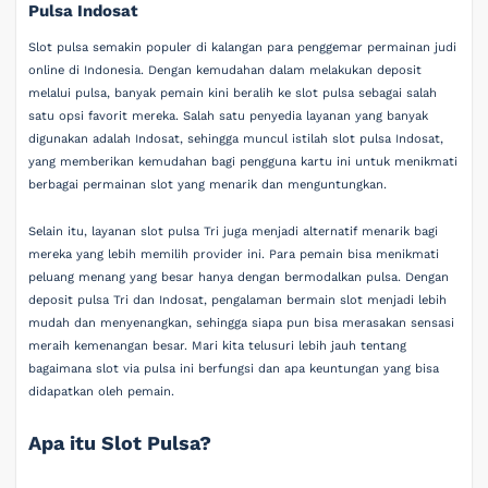
Pulsa Indosat
Slot pulsa semakin populer di kalangan para penggemar permainan judi
online di Indonesia. Dengan kemudahan dalam melakukan deposit
melalui pulsa, banyak pemain kini beralih ke slot pulsa sebagai salah
satu opsi favorit mereka. Salah satu penyedia layanan yang banyak
digunakan adalah Indosat, sehingga muncul istilah slot pulsa Indosat,
yang memberikan kemudahan bagi pengguna kartu ini untuk menikmati
berbagai permainan slot yang menarik dan menguntungkan.
Selain itu, layanan slot pulsa Tri juga menjadi alternatif menarik bagi
mereka yang lebih memilih provider ini. Para pemain bisa menikmati
peluang menang yang besar hanya dengan bermodalkan pulsa. Dengan
deposit pulsa Tri dan Indosat, pengalaman bermain slot menjadi lebih
mudah dan menyenangkan, sehingga siapa pun bisa merasakan sensasi
meraih kemenangan besar. Mari kita telusuri lebih jauh tentang
bagaimana slot via pulsa ini berfungsi dan apa keuntungan yang bisa
didapatkan oleh pemain.
Apa itu Slot Pulsa?