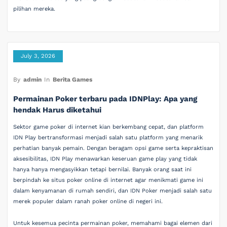
pilihan mereka.
July 3, 2026
By
admin
In
Berita Games
Permainan Poker terbaru pada IDNPlay: Apa yang
hendak Harus diketahui
Sektor game poker di internet kian berkembang cepat, dan platform
IDN Play bertransformasi menjadi salah satu platform yang menarik
perhatian banyak pemain. Dengan beragam opsi game serta kepraktisan
aksesibilitas, IDN Play menawarkan keseruan game play yang tidak
hanya hanya mengasyikkan tetapi bernilai. Banyak orang saat ini
berpindah ke situs poker online di internet agar menikmati game ini
dalam kenyamanan di rumah sendiri, dan IDN Poker menjadi salah satu
merek populer dalam ranah poker online di negeri ini.
Untuk kesemua pecinta permainan poker, memahami bagai elemen dari