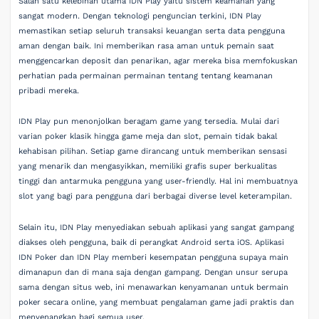
Salah satu kelebihan utama IDN Play yaitu sistem keamanan yang
sangat modern. Dengan teknologi penguncian terkini, IDN Play
memastikan setiap seluruh transaksi keuangan serta data pengguna
aman dengan baik. Ini memberikan rasa aman untuk pemain saat
menggencarkan deposit dan penarikan, agar mereka bisa memfokuskan
perhatian pada permainan permainan tentang tentang keamanan
pribadi mereka.
IDN Play pun menonjolkan beragam game yang tersedia. Mulai dari
varian poker klasik hingga game meja dan slot, pemain tidak bakal
kehabisan pilihan. Setiap game dirancang untuk memberikan sensasi
yang menarik dan mengasyikkan, memiliki grafis super berkualitas
tinggi dan antarmuka pengguna yang user-friendly. Hal ini membuatnya
slot yang bagi para pengguna dari berbagai diverse level keterampilan.
Selain itu, IDN Play menyediakan sebuah aplikasi yang sangat gampang
diakses oleh pengguna, baik di perangkat Android serta iOS. Aplikasi
IDN Poker dan IDN Play memberi kesempatan pengguna supaya main
dimanapun dan di mana saja dengan gampang. Dengan unsur serupa
sama dengan situs web, ini menawarkan kenyamanan untuk bermain
poker secara online, yang membuat pengalaman game jadi praktis dan
menyenangkan bagi semua user.