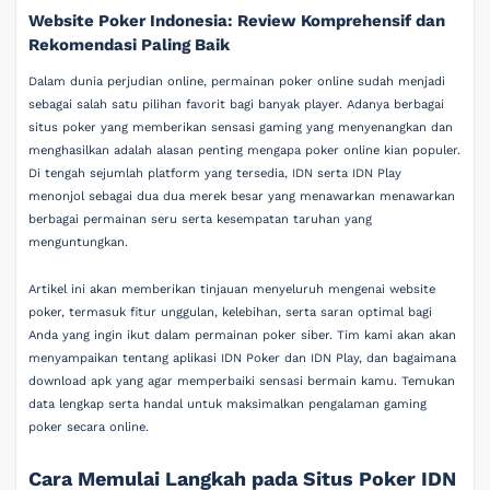
Website Poker Indonesia: Review Komprehensif dan
Rekomendasi Paling Baik
Dalam dunia perjudian online, permainan poker online sudah menjadi
sebagai salah satu pilihan favorit bagi banyak player. Adanya berbagai
situs poker yang memberikan sensasi gaming yang menyenangkan dan
menghasilkan adalah alasan penting mengapa poker online kian populer.
Di tengah sejumlah platform yang tersedia, IDN serta IDN Play
menonjol sebagai dua dua merek besar yang menawarkan menawarkan
berbagai permainan seru serta kesempatan taruhan yang
menguntungkan.
Artikel ini akan memberikan tinjauan menyeluruh mengenai website
poker, termasuk fitur unggulan, kelebihan, serta saran optimal bagi
Anda yang ingin ikut dalam permainan poker siber. Tim kami akan akan
menyampaikan tentang aplikasi IDN Poker dan IDN Play, dan bagaimana
download apk yang agar memperbaiki sensasi bermain kamu. Temukan
data lengkap serta handal untuk maksimalkan pengalaman gaming
poker secara online.
Cara Memulai Langkah pada Situs Poker IDN