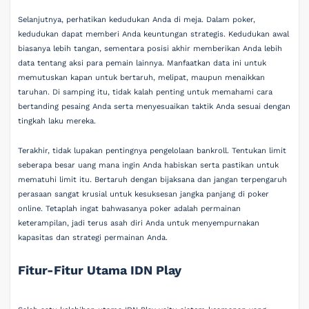
Selanjutnya, perhatikan kedudukan Anda di meja. Dalam poker,
kedudukan dapat memberi Anda keuntungan strategis. Kedudukan awal
biasanya lebih tangan, sementara posisi akhir memberikan Anda lebih
data tentang aksi para pemain lainnya. Manfaatkan data ini untuk
memutuskan kapan untuk bertaruh, melipat, maupun menaikkan
taruhan. Di samping itu, tidak kalah penting untuk memahami cara
bertanding pesaing Anda serta menyesuaikan taktik Anda sesuai dengan
tingkah laku mereka.
Terakhir, tidak lupakan pentingnya pengelolaan bankroll. Tentukan limit
seberapa besar uang mana ingin Anda habiskan serta pastikan untuk
mematuhi limit itu. Bertaruh dengan bijaksana dan jangan terpengaruh
perasaan sangat krusial untuk kesuksesan jangka panjang di poker
online. Tetaplah ingat bahwasanya poker adalah permainan
keterampilan, jadi terus asah diri Anda untuk menyempurnakan
kapasitas dan strategi permainan Anda.
Fitur-Fitur Utama IDN Play