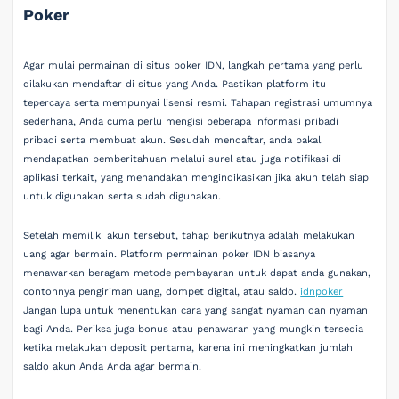
Poker
Agar mulai permainan di situs poker IDN, langkah pertama yang perlu
dilakukan mendaftar di situs yang Anda. Pastikan platform itu
tepercaya serta mempunyai lisensi resmi. Tahapan registrasi umumnya
sederhana, Anda cuma perlu mengisi beberapa informasi pribadi
pribadi serta membuat akun. Sesudah mendaftar, anda bakal
mendapatkan pemberitahuan melalui surel atau juga notifikasi di
aplikasi terkait, yang menandakan mengindikasikan jika akun telah siap
untuk digunakan serta sudah digunakan.
Setelah memiliki akun tersebut, tahap berikutnya adalah melakukan
uang agar bermain. Platform permainan poker IDN biasanya
menawarkan beragam metode pembayaran untuk dapat anda gunakan,
contohnya pengiriman uang, dompet digital, atau saldo.
idnpoker
Jangan lupa untuk menentukan cara yang sangat nyaman dan nyaman
bagi Anda. Periksa juga bonus atau penawaran yang mungkin tersedia
ketika melakukan deposit pertama, karena ini meningkatkan jumlah
saldo akun Anda Anda agar bermain.