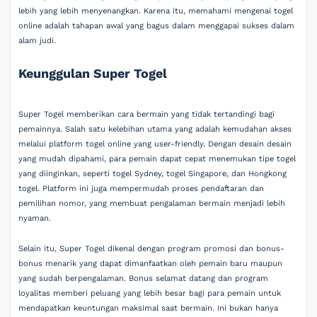
lebih yang lebih menyenangkan. Karena itu, memahami mengenai togel
online adalah tahapan awal yang bagus dalam menggapai sukses dalam
alam judi.
Keunggulan Super Togel
Super Togel memberikan cara bermain yang tidak tertandingi bagi
pemainnya. Salah satu kelebihan utama yang adalah kemudahan akses
melalui platform togel online yang user-friendly. Dengan desain desain
yang mudah dipahami, para pemain dapat cepat menemukan tipe togel
yang diinginkan, seperti togel Sydney, togel Singapore, dan Hongkong
togel. Platform ini juga mempermudah proses pendaftaran dan
pemilihan nomor, yang membuat pengalaman bermain menjadi lebih
nyaman.
Selain itu, Super Togel dikenal dengan program promosi dan bonus-
bonus menarik yang dapat dimanfaatkan oleh pemain baru maupun
yang sudah berpengalaman. Bonus selamat datang dan program
loyalitas memberi peluang yang lebih besar bagi para pemain untuk
mendapatkan keuntungan maksimal saat bermain. Ini bukan hanya