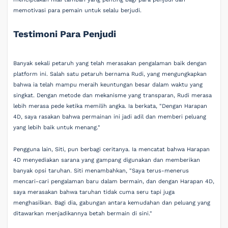
memotivasi para pemain untuk selalu berjudi.
Testimoni Para Penjudi
Banyak sekali petaruh yang telah merasakan pengalaman baik dengan
platform ini. Salah satu petaruh bernama Rudi, yang mengungkapkan
bahwa ia telah mampu meraih keuntungan besar dalam waktu yang
singkat. Dengan metode dan mekanisme yang transparan, Rudi merasa
lebih merasa pede ketika memilih angka. Ia berkata, "Dengan Harapan
4D, saya rasakan bahwa permainan ini jadi adil dan memberi peluang
yang lebih baik untuk menang."
Pengguna lain, Siti, pun berbagi ceritanya. Ia mencatat bahwa Harapan
4D menyediakan sarana yang gampang digunakan dan memberikan
banyak opsi taruhan. Siti menambahkan, "Saya terus-menerus
mencari-cari pengalaman baru dalam bermain, dan dengan Harapan 4D,
saya merasakan bahwa taruhan tidak cuma seru tapi juga
menghasilkan. Bagi dia, gabungan antara kemudahan dan peluang yang
ditawarkan menjadikannya betah bermain di sini."