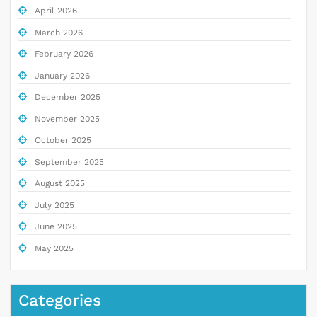
April 2026
March 2026
February 2026
January 2026
December 2025
November 2025
October 2025
September 2025
August 2025
July 2025
June 2025
May 2025
Categories