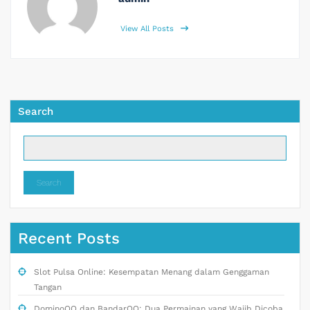
View All Posts
Search
Search
Recent Posts
Slot Pulsa Online: Kesempatan Menang dalam Genggaman
Tangan
DominoQQ dan BandarQQ: Dua Permainan yang Wajib Dicoba