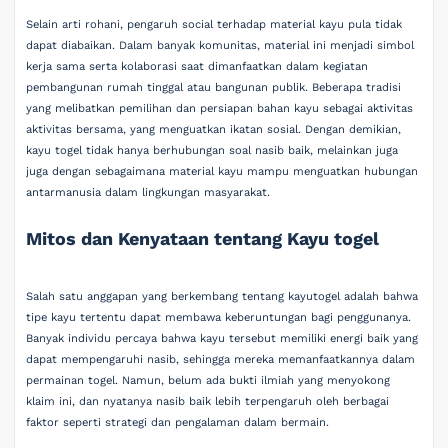
Selain arti rohani, pengaruh social terhadap material kayu pula tidak
dapat diabaikan. Dalam banyak komunitas, material ini menjadi simbol
kerja sama serta kolaborasi saat dimanfaatkan dalam kegiatan
pembangunan rumah tinggal atau bangunan publik. Beberapa tradisi
yang melibatkan pemilihan dan persiapan bahan kayu sebagai aktivitas
aktivitas bersama, yang menguatkan ikatan sosial. Dengan demikian,
kayu togel tidak hanya berhubungan soal nasib baik, melainkan juga
juga dengan sebagaimana material kayu mampu menguatkan hubungan
antarmanusia dalam lingkungan masyarakat.
Mitos dan Kenyataan tentang Kayu togel
Salah satu anggapan yang berkembang tentang kayutogel adalah bahwa
tipe kayu tertentu dapat membawa keberuntungan bagi penggunanya.
Banyak individu percaya bahwa kayu tersebut memiliki energi baik yang
dapat mempengaruhi nasib, sehingga mereka memanfaatkannya dalam
permainan togel. Namun, belum ada bukti ilmiah yang menyokong
klaim ini, dan nyatanya nasib baik lebih terpengaruh oleh berbagai
faktor seperti strategi dan pengalaman dalam bermain.