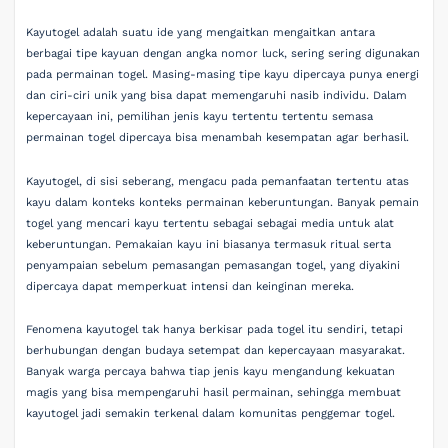
Kayutogel adalah suatu ide yang mengaitkan mengaitkan antara
berbagai tipe kayuan dengan angka nomor luck, sering sering digunakan
pada permainan togel. Masing-masing tipe kayu dipercaya punya energi
dan ciri-ciri unik yang bisa dapat memengaruhi nasib individu. Dalam
kepercayaan ini, pemilihan jenis kayu tertentu tertentu semasa
permainan togel dipercaya bisa menambah kesempatan agar berhasil.
Kayutogel, di sisi seberang, mengacu pada pemanfaatan tertentu atas
kayu dalam konteks konteks permainan keberuntungan. Banyak pemain
togel yang mencari kayu tertentu sebagai sebagai media untuk alat
keberuntungan. Pemakaian kayu ini biasanya termasuk ritual serta
penyampaian sebelum pemasangan pemasangan togel, yang diyakini
dipercaya dapat memperkuat intensi dan keinginan mereka.
Fenomena kayutogel tak hanya berkisar pada togel itu sendiri, tetapi
berhubungan dengan budaya setempat dan kepercayaan masyarakat.
Banyak warga percaya bahwa tiap jenis kayu mengandung kekuatan
magis yang bisa mempengaruhi hasil permainan, sehingga membuat
kayutogel jadi semakin terkenal dalam komunitas penggemar togel.