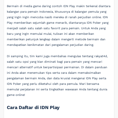
Bermain di media game daring contoh IDN Play makin terkenal diantara
kalangan para pemain Indonesia, khususnya di kalangan pemula yang
yang ingin ingin mencoba nasib mereka di ranah perjudian online. IDN
Play memberikan sejumlah game menarik, diantaranya IDN Poker yang
menjadi salah satu salah satu favorit para pemain. Untuk Anda yang
baru yang ingin memulai mulai, tulisan ini akan memberikan
memberikan petunjuk lengkap dalam mengerti metode bermain dan
mendapatkan kenikmatan dari pengalaman perjudian daring.
Di samping itu, tim kami juga membahas mengulas tentang rakyat4d,
salah satu opsi yang kian diminati bagi para pemain yang mencari
mencari alternatif untuk berpartisipasi permainan. Di dalam panduan
ini Anda akan menemukan tips serta cara dalam memaksimalkan
pengalaman bermain Anda, dan data krusial mengenai IDN Play serta
IDN Poker yang perlu diketahui oleh para pemula. Mari bersama
memulai perjalanan ini serta tingkatkan wawasan Anda tentang dunia
game online!
Cara Daftar di IDN Play