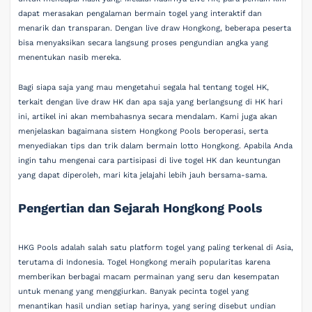
dapat merasakan pengalaman bermain togel yang interaktif dan
menarik dan transparan. Dengan live draw Hongkong, beberapa peserta
bisa menyaksikan secara langsung proses pengundian angka yang
menentukan nasib mereka.
Bagi siapa saja yang mau mengetahui segala hal tentang togel HK,
terkait dengan live draw HK dan apa saja yang berlangsung di HK hari
ini, artikel ini akan membahasnya secara mendalam. Kami juga akan
menjelaskan bagaimana sistem Hongkong Pools beroperasi, serta
menyediakan tips dan trik dalam bermain lotto Hongkong. Apabila Anda
ingin tahu mengenai cara partisipasi di live togel HK dan keuntungan
yang dapat diperoleh, mari kita jelajahi lebih jauh bersama-sama.
Pengertian dan Sejarah Hongkong Pools
HKG Pools adalah salah satu platform togel yang paling terkenal di Asia,
terutama di Indonesia. Togel Hongkong meraih popularitas karena
memberikan berbagai macam permainan yang seru dan kesempatan
untuk menang yang menggiurkan. Banyak pecinta togel yang
menantikan hasil undian setiap harinya, yang sering disebut undian