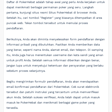
Daftar di PokerHebat adalah tahap awal yang perlu Anda kerjakan untuk
dapat menikmati berbagai permainan poker yang seru. Langkah
pertama, kunjungi situs resmi Situs PokerHebat di browser Anda.
Setelah itu, cari tombol "Register" yang biasanya ditempatkan di area
puncak web. Tekan tombol tersebut untuk memulai proses
pendaftaran.
Berikutnya, Anda akan diminta menyelesaikan form pendaftaran dengan
informasi pribadi yang dibutuhkan. Pastikan Anda memberikan data
yang benar, seperti nama Anda, alamat email, dan telepon. Di samping
itu, Anda juga harus menentukan username dan kata sandi yang aman
untuk profil Anda. Setelah semua informasi diberikan dengan benar,
jangan lupa untuk menyetujui ketentuan dan persyaratan yang berlaku
sebelum proses selanjutnya.
Begitu mengirimkan formulir pendaftaran, Anda akan mendapatkan
email konfirmasi pendaftaran dari PokerHebat. Cek surat elektronik
tersebut dan patuhi instruksi yang tercantum untuk memverifikasi
akun Anda. Setelah sukses verifikasi, Anda telah dapat untuk masuk
masuk ke PokerHebat dan menikmati berbagai game poker yang
tersedia.