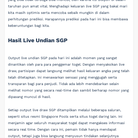
taruhan pun amat vital. Menghadapi keluaran live SGP yang bakal mari
kita masih optimis serta mencoba sebaik mungkin di dalam
perhitungan prediksi. Harapannya prediksi pada hari ini bisa membawa
keberuntungan bagi kita.
Hasil Live Undian SGP
Output live undian SGP pada hari ini adalah momen yang sangat
dinantikan oleh para para penggemar togel. Dengan menyaksikan live
draw, partisipan dapat langsung melihat hasil keluaran angka yang telah
telah ditetapkan. Ini menawarkan sensasi yang menggugah serta
transparan bagi para penjudi. Tidak ada lebih mendebarkan selain
melihat nomor yang secara real-time dan sambil berharap nomor yang
dipasang muncul di hasil.
Setiap output live draw SGP ditampilkan melalui beberapa saluran,
seperti situs resmi Singapore Pools serta situs togel daring lain. Ini
menjamin agar seluruh masyarakat togel dapat mengakses informasi
secara real time. Dengan cara ini, pemain tidak hanya mendapat
output, tetapi juga bisa langsung menyusun tindakan selanjutnya