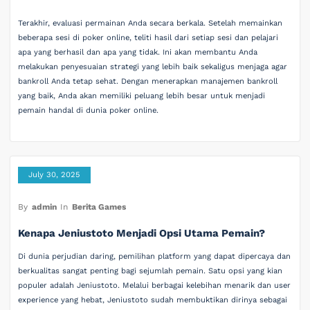
Terakhir, evaluasi permainan Anda secara berkala. Setelah memainkan
beberapa sesi di poker online, teliti hasil dari setiap sesi dan pelajari
apa yang berhasil dan apa yang tidak. Ini akan membantu Anda
melakukan penyesuaian strategi yang lebih baik sekaligus menjaga agar
bankroll Anda tetap sehat. Dengan menerapkan manajemen bankroll
yang baik, Anda akan memiliki peluang lebih besar untuk menjadi
pemain handal di dunia poker online.
July 30, 2025
By
admin
In
Berita Games
Kenapa Jeniustoto Menjadi Opsi Utama Pemain?
Di dunia perjudian daring, pemilihan platform yang dapat dipercaya dan
berkualitas sangat penting bagi sejumlah pemain. Satu opsi yang kian
populer adalah Jeniustoto. Melalui berbagai kelebihan menarik dan user
experience yang hebat, Jeniustoto sudah membuktikan dirinya sebagai