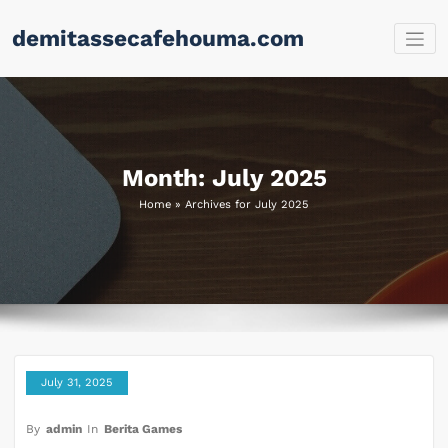
Skip
demitassecafehouma.com
to
content
Month:
July 2025
Home
»
Archives for July 2025
July 31, 2025
By
admin
In
Berita Games