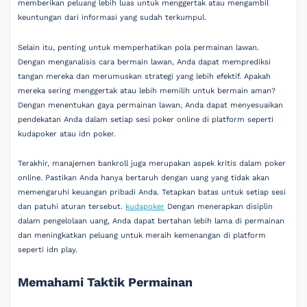
memberikan peluang lebih luas untuk menggertak atau mengambil
keuntungan dari informasi yang sudah terkumpul.
Selain itu, penting untuk memperhatikan pola permainan lawan.
Dengan menganalisis cara bermain lawan, Anda dapat memprediksi
tangan mereka dan merumuskan strategi yang lebih efektif. Apakah
mereka sering menggertak atau lebih memilih untuk bermain aman?
Dengan menentukan gaya permainan lawan, Anda dapat menyesuaikan
pendekatan Anda dalam setiap sesi poker online di platform seperti
kudapoker atau idn poker.
Terakhir, manajemen bankroll juga merupakan aspek kritis dalam poker
online. Pastikan Anda hanya bertaruh dengan uang yang tidak akan
memengaruhi keuangan pribadi Anda. Tetapkan batas untuk setiap sesi
dan patuhi aturan tersebut.
kudapoker
Dengan menerapkan disiplin
dalam pengelolaan uang, Anda dapat bertahan lebih lama di permainan
dan meningkatkan peluang untuk meraih kemenangan di platform
seperti idn play.
Memahami Taktik Permainan