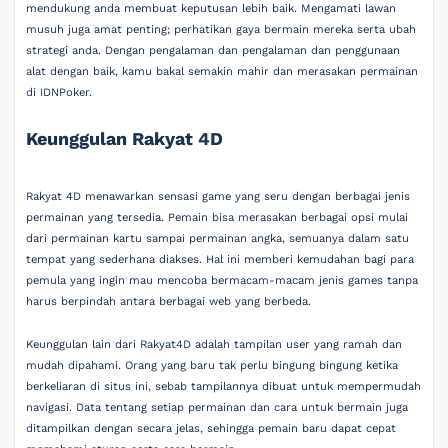
mendukung anda membuat keputusan lebih baik. Mengamati lawan
musuh juga amat penting; perhatikan gaya bermain mereka serta ubah
strategi anda. Dengan pengalaman dan pengalaman dan penggunaan
alat dengan baik, kamu bakal semakin mahir dan merasakan permainan
di IDNPoker.
Keunggulan Rakyat 4D
Rakyat 4D menawarkan sensasi game yang seru dengan berbagai jenis
permainan yang tersedia. Pemain bisa merasakan berbagai opsi mulai
dari permainan kartu sampai permainan angka, semuanya dalam satu
tempat yang sederhana diakses. Hal ini memberi kemudahan bagi para
pemula yang ingin mau mencoba bermacam-macam jenis games tanpa
harus berpindah antara berbagai web yang berbeda.
Keunggulan lain dari Rakyat4D adalah tampilan user yang ramah dan
mudah dipahami. Orang yang baru tak perlu bingung bingung ketika
berkeliaran di situs ini, sebab tampilannya dibuat untuk mempermudah
navigasi. Data tentang setiap permainan dan cara untuk bermain juga
ditampilkan dengan secara jelas, sehingga pemain baru dapat cepat