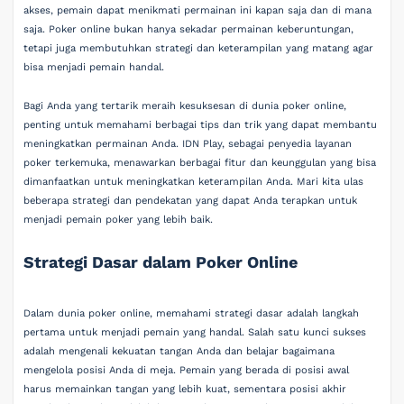
akses, pemain dapat menikmati permainan ini kapan saja dan di mana
saja. Poker online bukan hanya sekadar permainan keberuntungan,
tetapi juga membutuhkan strategi dan keterampilan yang matang agar
bisa menjadi pemain handal.
Bagi Anda yang tertarik meraih kesuksesan di dunia poker online,
penting untuk memahami berbagai tips dan trik yang dapat membantu
meningkatkan permainan Anda. IDN Play, sebagai penyedia layanan
poker terkemuka, menawarkan berbagai fitur dan keunggulan yang bisa
dimanfaatkan untuk meningkatkan keterampilan Anda. Mari kita ulas
beberapa strategi dan pendekatan yang dapat Anda terapkan untuk
menjadi pemain poker yang lebih baik.
Strategi Dasar dalam Poker Online
Dalam dunia poker online, memahami strategi dasar adalah langkah
pertama untuk menjadi pemain yang handal. Salah satu kunci sukses
adalah mengenali kekuatan tangan Anda dan belajar bagaimana
mengelola posisi Anda di meja. Pemain yang berada di posisi awal
harus memainkan tangan yang lebih kuat, sementara posisi akhir