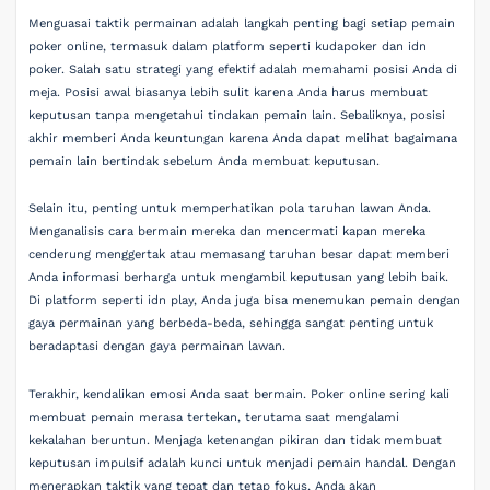
Menguasai taktik permainan adalah langkah penting bagi setiap pemain
poker online, termasuk dalam platform seperti kudapoker dan idn
poker. Salah satu strategi yang efektif adalah memahami posisi Anda di
meja. Posisi awal biasanya lebih sulit karena Anda harus membuat
keputusan tanpa mengetahui tindakan pemain lain. Sebaliknya, posisi
akhir memberi Anda keuntungan karena Anda dapat melihat bagaimana
pemain lain bertindak sebelum Anda membuat keputusan.
Selain itu, penting untuk memperhatikan pola taruhan lawan Anda.
Menganalisis cara bermain mereka dan mencermati kapan mereka
cenderung menggertak atau memasang taruhan besar dapat memberi
Anda informasi berharga untuk mengambil keputusan yang lebih baik.
Di platform seperti idn play, Anda juga bisa menemukan pemain dengan
gaya permainan yang berbeda-beda, sehingga sangat penting untuk
beradaptasi dengan gaya permainan lawan.
Terakhir, kendalikan emosi Anda saat bermain. Poker online sering kali
membuat pemain merasa tertekan, terutama saat mengalami
kekalahan beruntun. Menjaga ketenangan pikiran dan tidak membuat
keputusan impulsif adalah kunci untuk menjadi pemain handal. Dengan
menerapkan taktik yang tepat dan tetap fokus, Anda akan