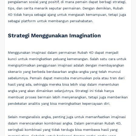
pengalaman sosial yang positif, di mana pemain dapat berbagi strategi,
tips, dan cerita menarik seputar permainan. Dengan demikian, Rubah
4D tidak hanya sebagai ajang untuk mengasah kemampuan, tetapi juga
sebagai platform untuk membangun persahabatan.
Strategi Menggunakan Imagination
Menggunakan imajinasi dalam permainan Rubah 4D dapat menjadi
kunci untuk meningkatkan peluang kemenangan. Salah satu cara untuk
mengoptimalkan penggunaan imajinasi adalah dengan membayangkan
skenario yang berbeda berdasarkan angka-angka yang telah muncul
sebelumnya. Pemain dapat mencoba merumuskan pola atau tren dari
hasil yang ada, sehingga mereka bisa lebih siap dalam menentukan
angka yang akan dimainkan selanjutnya. Strategi ini tidak hanya
membuat proses bermain lebih menyenangkan, tetapi juga memberikan
pendekatan analitis yang bisa meningkatkan kepercayaan diri.
Selain menganalisis angka, penting juga untuk memanfaatkan imajinasi
dalam merencanakan kombinasi angka. Dalam permainan Rubah 4D,
seringkali kombinasi yang tidak terduga bisa membawa hasil yang