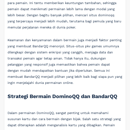
para pemain. Ini tentu memberikan keuntungan tambahan, sehingga
pemain dapat menikmati permainan lebih lama dengan modal yang
lebih besar. Dengan begitu banyak pilihan, mencari situs dominoqq
yang terpercaya menjadi lebih mudah, terutama bagi pemula yang baru
memulai perjalanan mereka di dunia poker.
Keamanan dan kenyamanan dalam bermain juga menjadi faktor penting
yang membuat BandarQQ menonjol. Situs-situs pkv games umumnya
dilengkapi dengan sistem enkripsi yang canggih, menjaga data dan
transaksi pemain agar tetap aman. Tidak hanya itu, dukungan
pelanggan yang responsif juga memastikan bahwa pemain dapat
dengan mudah mendapatkan bantuan jika diperlukan. Semua ini
membuat BandarQQ menjadi pilihan yang lebih baik bagi siapa pun yang
ingin menjelajahi dunia permainan online.
Strategi Bermain DominoQQ dan BandarQQ
Dalam permainan DominoQQ, sangat penting untuk memahami
susunan kartu dan cara bermain dengan bijak. Salah satu strategi yang
dapat diterapkan adalah menganalisis kartu yang dibagikan. Pemain