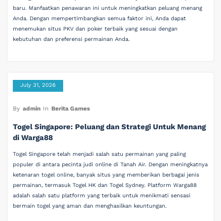
baru. Manfaatkan penawaran ini untuk meningkatkan peluang menang
Anda. Dengan mempertimbangkan semua faktor ini, Anda dapat
menemukan situs PKV dan poker terbaik yang sesuai dengan
kebutuhan dan preferensi permainan Anda.
July 31, 2026
By
admin
In
Berita Games
Togel Singapore: Peluang dan Strategi Untuk Menang
di Warga88
Togel Singapore telah menjadi salah satu permainan yang paling
populer di antara pecinta judi online di Tanah Air. Dengan meningkatnya
ketenaran togel online, banyak situs yang memberikan berbagai jenis
permainan, termasuk Togel HK dan Togel Sydney. Platform Warga88
adalah salah satu platform yang terbaik untuk menikmati sensasi
bermain togel yang aman dan menghasilkan keuntungan.