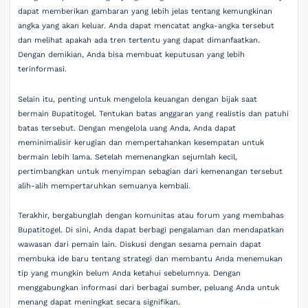
dapat memberikan gambaran yang lebih jelas tentang kemungkinan
angka yang akan keluar. Anda dapat mencatat angka-angka tersebut
dan melihat apakah ada tren tertentu yang dapat dimanfaatkan.
Dengan demikian, Anda bisa membuat keputusan yang lebih
terinformasi.
Selain itu, penting untuk mengelola keuangan dengan bijak saat
bermain Bupatitogel. Tentukan batas anggaran yang realistis dan patuhi
batas tersebut. Dengan mengelola uang Anda, Anda dapat
meminimalisir kerugian dan mempertahankan kesempatan untuk
bermain lebih lama. Setelah memenangkan sejumlah kecil,
pertimbangkan untuk menyimpan sebagian dari kemenangan tersebut
alih-alih mempertaruhkan semuanya kembali.
Terakhir, bergabunglah dengan komunitas atau forum yang membahas
Bupatitogel. Di sini, Anda dapat berbagi pengalaman dan mendapatkan
wawasan dari pemain lain. Diskusi dengan sesama pemain dapat
membuka ide baru tentang strategi dan membantu Anda menemukan
tip yang mungkin belum Anda ketahui sebelumnya. Dengan
menggabungkan informasi dari berbagai sumber, peluang Anda untuk
menang dapat meningkat secara signifikan.