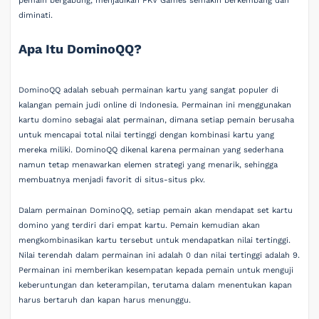
pemain bergabung, menjadikan PKV Games semakin berkembang dan
diminati.
Apa Itu DominoQQ?
DominoQQ adalah sebuah permainan kartu yang sangat populer di
kalangan pemain judi online di Indonesia. Permainan ini menggunakan
kartu domino sebagai alat permainan, dimana setiap pemain berusaha
untuk mencapai total nilai tertinggi dengan kombinasi kartu yang
mereka miliki. DominoQQ dikenal karena permainan yang sederhana
namun tetap menawarkan elemen strategi yang menarik, sehingga
membuatnya menjadi favorit di situs-situs pkv.
Dalam permainan DominoQQ, setiap pemain akan mendapat set kartu
domino yang terdiri dari empat kartu. Pemain kemudian akan
mengkombinasikan kartu tersebut untuk mendapatkan nilai tertinggi.
Nilai terendah dalam permainan ini adalah 0 dan nilai tertinggi adalah 9.
Permainan ini memberikan kesempatan kepada pemain untuk menguji
keberuntungan dan keterampilan, terutama dalam menentukan kapan
harus bertaruh dan kapan harus menunggu.