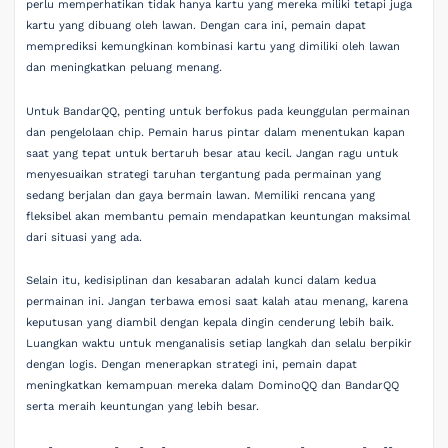
perlu memperhatikan tidak hanya kartu yang mereka miliki tetapi juga
kartu yang dibuang oleh lawan. Dengan cara ini, pemain dapat
memprediksi kemungkinan kombinasi kartu yang dimiliki oleh lawan
dan meningkatkan peluang menang.
Untuk BandarQQ, penting untuk berfokus pada keunggulan permainan
dan pengelolaan chip. Pemain harus pintar dalam menentukan kapan
saat yang tepat untuk bertaruh besar atau kecil. Jangan ragu untuk
menyesuaikan strategi taruhan tergantung pada permainan yang
sedang berjalan dan gaya bermain lawan. Memiliki rencana yang
fleksibel akan membantu pemain mendapatkan keuntungan maksimal
dari situasi yang ada.
Selain itu, kedisiplinan dan kesabaran adalah kunci dalam kedua
permainan ini. Jangan terbawa emosi saat kalah atau menang, karena
keputusan yang diambil dengan kepala dingin cenderung lebih baik.
Luangkan waktu untuk menganalisis setiap langkah dan selalu berpikir
dengan logis. Dengan menerapkan strategi ini, pemain dapat
meningkatkan kemampuan mereka dalam DominoQQ dan BandarQQ
serta meraih keuntungan yang lebih besar.