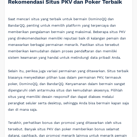
Rekomendasi Situs PKV dan Poker Terbaik
Saat mencari situs yang terbaik untuk bermain DominoQQ dan
BandarQQ, penting untuk memilih platform yang terpercaya dan
memberikan pengalaman bermain yang maksimal. Beberapa situs PKV
yang direkomendasikan memiliki reputasi baik di kalangan pemain dan
menawarkan berbagai permainan menarik. Pastikan situs tersebut
memberikan kemudahan dalam proses pendaftaran dan memiliki
sistem keamanan yang handal untuk melindungi data pribadi Anda.
Selain itu, periksa juga variasi permainan yang ditawarkan. Situs terbaik
biasanya menyediakan pilihan luas dalam permainan PKV, termasuk
poker, DominoQQ, dan BandarQQ. Kenyamanan dalam bermain sangat
dipengaruhi oleh antarmuka situs dan kemudahan aksesnya. Pilihlah
situs yang memiliki desain responsif dan dapat diakses melalui
perangkat seluler serta desktop, sehingga Anda bisa bermain kapan saja
dan di mana saja.
Terakhir, perhatikan bonus dan promosi yang ditawarkan oleh situs
tersebut. Banyak situs PKV dan poker memberikan bonus selamat
datang, cashback, dan promosi menarik lainnya untuk menarik pemain