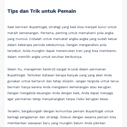
Tips dan Trik untuk Pemain
Saat bermain Bupatitogel, strategi yang baik bisa menjadi kunci untuk
meraih kemenangan. Pertama, penting untuk memahami pola angka
yang muncul. Cobalah untuk mencatat angka-angka yang sudah keluar
dalam beberapa periode sebelumnya. Dengan menganalisis pola
tersebut, Anda mungkin dapat menemukan tren yang bisa membantu
dalam memilih angka untuk taruhan berikutnya.
Selain itu, manajemen bankroll sangat krusial dalam permainan
Bupatitogel. Tentukan batasan berapa banyak uang yang akan Anda
gunakan untuk bertaruh dan tetap disiplin. Jangan tergoda untuk terus
bermain hanya karena Anda mengalami kemenangan atau kerugian.
Dengan mengelola keuangan Anda dengan baik, Anda dapat menjaga
agar permainan tetap menyenangkan tanpa risiko kerugian besar.
Terakhir, bergabunglah dengan komunitas pemain Bupatitogel untuk
berbagi pengalaman dan strategi. Diskusi dengan sesama pemain bisa
memberikan wawasan baru yang mungkin belum Anda pikirkan