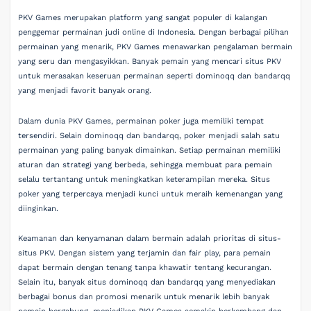
PKV Games merupakan platform yang sangat populer di kalangan
penggemar permainan judi online di Indonesia. Dengan berbagai pilihan
permainan yang menarik, PKV Games menawarkan pengalaman bermain
yang seru dan mengasyikkan. Banyak pemain yang mencari situs PKV
untuk merasakan keseruan permainan seperti dominoqq dan bandarqq
yang menjadi favorit banyak orang.
Dalam dunia PKV Games, permainan poker juga memiliki tempat
tersendiri. Selain dominoqq dan bandarqq, poker menjadi salah satu
permainan yang paling banyak dimainkan. Setiap permainan memiliki
aturan dan strategi yang berbeda, sehingga membuat para pemain
selalu tertantang untuk meningkatkan keterampilan mereka. Situs
poker yang terpercaya menjadi kunci untuk meraih kemenangan yang
diinginkan.
Keamanan dan kenyamanan dalam bermain adalah prioritas di situs-
situs PKV. Dengan sistem yang terjamin dan fair play, para pemain
dapat bermain dengan tenang tanpa khawatir tentang kecurangan.
Selain itu, banyak situs dominoqq dan bandarqq yang menyediakan
berbagai bonus dan promosi menarik untuk menarik lebih banyak