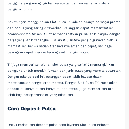
pengguna yang menginginkan kecepatan dan kenyamanan dalam
pengisian pulsa.
Keuntungan menggunakan Slot Pulsa Tri adalah adanya berbagai promo
dan bonus yang sering ditawarkan. Pelanggan dapat memanfaatkan
promo-promo tersebut untuk mendapatkan pulsa lebih banyak dengan
harga yang lebih terjangkau. Selain itu, sistem yang digunakan oleh Tri
memastikan bahwa setiap transaksinya aman dan cepat, sehingga
pelanggan dapat merasa tenang saat mengisi pulsa.
Tri juga memberikan pilihan slot pulsa yang variatif, memungkinkan
pengguna untuk memilih jumlah dan jenis pulsa yang mereka butuhkan.
Dengan adanya opsi ini, pelanggan dapat lebih leluasa dalam
merencanakan pengeluaran mereka. Dengan Slot Pulsa Tri, melakukan
deposit pulsanya bukan hanya mudah, tetapi juga memberikan nilai
lebih bagi setiap transaksi yang dilakukan.
Cara Deposit Pulsa
Untuk melakukan deposit pulsa pada layanan Slot Pulsa Indosat,