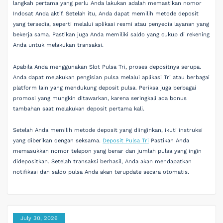
langkah pertama yang perlu Anda lakukan adalah memastikan nomor
Indosat Anda aktif. Setelah itu, Anda dapat memilih metode deposit
yang tersedia, seperti melalui aplikasi resmi atau penyedia layanan yang
bekerja sama. Pastikan juga Anda memiliki saldo yang cukup di rekening
Anda untuk melakukan transaksi.
Apabila Anda menggunakan Slot Pulsa Tri, proses depositnya serupa.
Anda dapat melakukan pengisian pulsa melalui aplikasi Tri atau berbagai
platform lain yang mendukung deposit pulsa. Periksa juga berbagai
promosi yang mungkin ditawarkan, karena seringkali ada bonus
tambahan saat melakukan deposit pertama kali.
Setelah Anda memilih metode deposit yang diinginkan, ikuti instruksi
yang diberikan dengan seksama.
Deposit Pulsa Tri
Pastikan Anda
memasukkan nomor telepon yang benar dan jumlah pulsa yang ingin
didepositkan. Setelah transaksi berhasil, Anda akan mendapatkan
notifikasi dan saldo pulsa Anda akan terupdate secara otomatis.
July 30, 2026