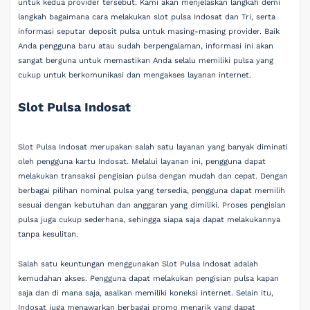
untuk kedua provider tersebut. Kami akan menjelaskan langkah demi
langkah bagaimana cara melakukan slot pulsa Indosat dan Tri, serta
informasi seputar deposit pulsa untuk masing-masing provider. Baik
Anda pengguna baru atau sudah berpengalaman, informasi ini akan
sangat berguna untuk memastikan Anda selalu memiliki pulsa yang
cukup untuk berkomunikasi dan mengakses layanan internet.
Slot Pulsa Indosat
Slot Pulsa Indosat merupakan salah satu layanan yang banyak diminati
oleh pengguna kartu Indosat. Melalui layanan ini, pengguna dapat
melakukan transaksi pengisian pulsa dengan mudah dan cepat. Dengan
berbagai pilihan nominal pulsa yang tersedia, pengguna dapat memilih
sesuai dengan kebutuhan dan anggaran yang dimiliki. Proses pengisian
pulsa juga cukup sederhana, sehingga siapa saja dapat melakukannya
tanpa kesulitan.
Salah satu keuntungan menggunakan Slot Pulsa Indosat adalah
kemudahan akses. Pengguna dapat melakukan pengisian pulsa kapan
saja dan di mana saja, asalkan memiliki koneksi internet. Selain itu,
Indosat juga menawarkan berbagai promo menarik yang dapat