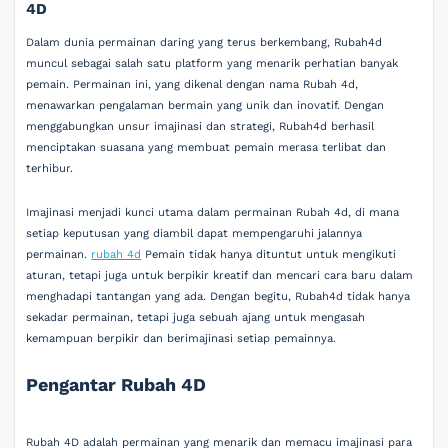
4D
Dalam dunia permainan daring yang terus berkembang, Rubah4d
muncul sebagai salah satu platform yang menarik perhatian banyak
pemain. Permainan ini, yang dikenal dengan nama Rubah 4d,
menawarkan pengalaman bermain yang unik dan inovatif. Dengan
menggabungkan unsur imajinasi dan strategi, Rubah4d berhasil
menciptakan suasana yang membuat pemain merasa terlibat dan
terhibur.
Imajinasi menjadi kunci utama dalam permainan Rubah 4d, di mana
setiap keputusan yang diambil dapat mempengaruhi jalannya
permainan.
rubah 4d
Pemain tidak hanya dituntut untuk mengikuti
aturan, tetapi juga untuk berpikir kreatif dan mencari cara baru dalam
menghadapi tantangan yang ada. Dengan begitu, Rubah4d tidak hanya
sekadar permainan, tetapi juga sebuah ajang untuk mengasah
kemampuan berpikir dan berimajinasi setiap pemainnya.
Pengantar Rubah 4D
Rubah 4D adalah permainan yang menarik dan memacu imajinasi para