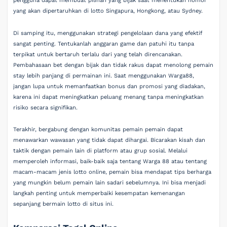
pengguna dapat membuat pilihan yang bijak saat menentukan nomor
yang akan dipertaruhkan di lotto Singapura, Hongkong, atau Sydney.
Di samping itu, menggunakan strategi pengelolaan dana yang efektif
sangat penting. Tentukanlah anggaran game dan patuhi itu tanpa
terpikat untuk bertaruh terlalu dari yang telah direncanakan.
Pembahasaan bet dengan bijak dan tidak rakus dapat menolong pemain
stay lebih panjang di permainan ini. Saat menggunakan Warga88,
jangan lupa untuk memanfaatkan bonus dan promosi yang diadakan,
karena ini dapat meningkatkan peluang menang tanpa meningkatkan
risiko secara signifikan.
Terakhir, bergabung dengan komunitas pemain pemain dapat
menawarkan wawasan yang tidak dapat dihargai. Bicarakan kisah dan
taktik dengan pemain lain di platform atau grup sosial. Melalui
memperoleh informasi, baik-baik saja tentang Warga 88 atau tentang
macam-macam jenis lotto online, pemain bisa mendapat tips berharga
yang mungkin belum pemain lain sadari sebelumnya. Ini bisa menjadi
langkah penting untuk memperbaiki kesempatan kemenangan
sepanjang bermain lotto di situs ini.