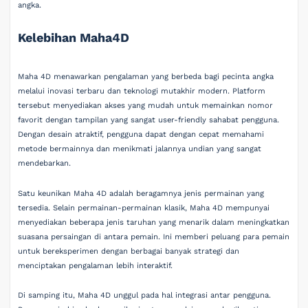
angka.
Kelebihan Maha4D
Maha 4D menawarkan pengalaman yang berbeda bagi pecinta angka
melalui inovasi terbaru dan teknologi mutakhir modern. Platform
tersebut menyediakan akses yang mudah untuk memainkan nomor
favorit dengan tampilan yang sangat user-friendly sahabat pengguna.
Dengan desain atraktif, pengguna dapat dengan cepat memahami
metode bermainnya dan menikmati jalannya undian yang sangat
mendebarkan.
Satu keunikan Maha 4D adalah beragamnya jenis permainan yang
tersedia. Selain permainan-permainan klasik, Maha 4D mempunyai
menyediakan beberapa jenis taruhan yang menarik dalam meningkatkan
suasana persaingan di antara pemain. Ini memberi peluang para pemain
untuk bereksperimen dengan berbagai banyak strategi dan
menciptakan pengalaman lebih interaktif.
Di samping itu, Maha 4D unggul pada hal integrasi antar pengguna.