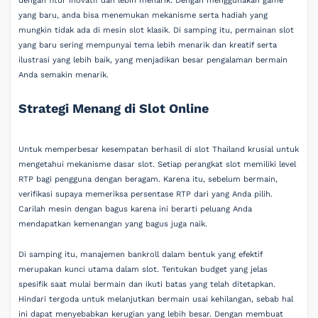
dengan fitur inovatif dan lebih menarik. Dengan menggunakan game
yang baru, anda bisa menemukan mekanisme serta hadiah yang
mungkin tidak ada di mesin slot klasik. Di samping itu, permainan slot
yang baru sering mempunyai tema lebih menarik dan kreatif serta
ilustrasi yang lebih baik, yang menjadikan besar pengalaman bermain
Anda semakin menarik.
Strategi Menang di Slot Online
Untuk memperbesar kesempatan berhasil di slot Thailand krusial untuk
mengetahui mekanisme dasar slot. Setiap perangkat slot memiliki level
RTP bagi pengguna dengan beragam. Karena itu, sebelum bermain,
verifikasi supaya memeriksa persentase RTP dari yang Anda pilih.
Carilah mesin dengan bagus karena ini berarti peluang Anda
mendapatkan kemenangan yang bagus juga naik.
Di samping itu, manajemen bankroll dalam bentuk yang efektif
merupakan kunci utama dalam slot. Tentukan budget yang jelas
spesifik saat mulai bermain dan ikuti batas yang telah ditetapkan.
Hindari tergoda untuk melanjutkan bermain usai kehilangan, sebab hal
ini dapat menyebabkan kerugian yang lebih besar. Dengan membuat