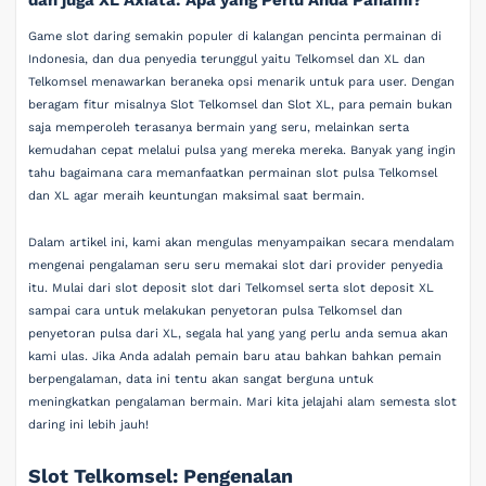
Game slot daring semakin populer di kalangan pencinta permainan di
Indonesia, dan dua penyedia terunggul yaitu Telkomsel dan XL dan
Telkomsel menawarkan beraneka opsi menarik untuk para user. Dengan
beragam fitur misalnya Slot Telkomsel dan Slot XL, para pemain bukan
saja memperoleh terasanya bermain yang seru, melainkan serta
kemudahan cepat melalui pulsa yang mereka mereka. Banyak yang ingin
tahu bagaimana cara memanfaatkan permainan slot pulsa Telkomsel
dan XL agar meraih keuntungan maksimal saat bermain.
Dalam artikel ini, kami akan mengulas menyampaikan secara mendalam
mengenai pengalaman seru seru memakai slot dari provider penyedia
itu. Mulai dari slot deposit slot dari Telkomsel serta slot deposit XL
sampai cara untuk melakukan penyetoran pulsa Telkomsel dan
penyetoran pulsa dari XL, segala hal yang yang perlu anda semua akan
kami ulas. Jika Anda adalah pemain baru atau bahkan bahkan pemain
berpengalaman, data ini tentu akan sangat berguna untuk
meningkatkan pengalaman bermain. Mari kita jelajahi alam semesta slot
daring ini lebih jauh!
Slot Telkomsel: Pengenalan