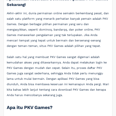
Sekarang!
Akhir-akhir ini, dunia permainan online semakin berkembang pesat, dan
salah satu platform yang menarik perhatian banyak pemain adalah PKV
Games. Dengan berbagai pilihan permainan yang seru dan
mengasyikkan, seperti dominoq, bandarqq, dan poker online, PKV
Games menawarkan pengalaman yang tak terlupakan. Jika Anda
mencari tempat yang tepat untuk bermain dan bersenang-senang
dengan teman-teman, situs PKV Games adalah pilihan yang tepat.
Salah satu hal yang membuat PKV Games sangat digemari adalah
kemudahan akses yang ditawarkannya. Anda dapat melakukan login ke
PKV Games dengan mudah dan cepat. Selain itu, proses daftar PKV
Games juga sangat sederhana, sehingga Anda tidak perlu menunggu
lama untuk mulai bermain. Dengan aplikasi PKV Games yang bisa
diunduh, Anda bisa membawa keseruan ini kemanapun Anda pergi. Mari
kita bahas lebih lanjut tentang cara download PKV Games dan kenapa
Anda harus mencobanya sekarang juga.
Apa itu PKV Games?