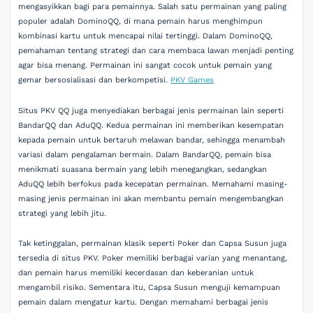
mengasyikkan bagi para pemainnya. Salah satu permainan yang paling
populer adalah DominoQQ, di mana pemain harus menghimpun
kombinasi kartu untuk mencapai nilai tertinggi. Dalam DominoQQ,
pemahaman tentang strategi dan cara membaca lawan menjadi penting
agar bisa menang. Permainan ini sangat cocok untuk pemain yang
gemar bersosialisasi dan berkompetisi.
PKV Games
Situs PKV QQ juga menyediakan berbagai jenis permainan lain seperti
BandarQQ dan AduQQ. Kedua permainan ini memberikan kesempatan
kepada pemain untuk bertaruh melawan bandar, sehingga menambah
variasi dalam pengalaman bermain. Dalam BandarQQ, pemain bisa
menikmati suasana bermain yang lebih menegangkan, sedangkan
AduQQ lebih berfokus pada kecepatan permainan. Memahami masing-
masing jenis permainan ini akan membantu pemain mengembangkan
strategi yang lebih jitu.
Tak ketinggalan, permainan klasik seperti Poker dan Capsa Susun juga
tersedia di situs PKV. Poker memiliki berbagai varian yang menantang,
dan pemain harus memiliki kecerdasan dan keberanian untuk
mengambil risiko. Sementara itu, Capsa Susun menguji kemampuan
pemain dalam mengatur kartu. Dengan memahami berbagai jenis