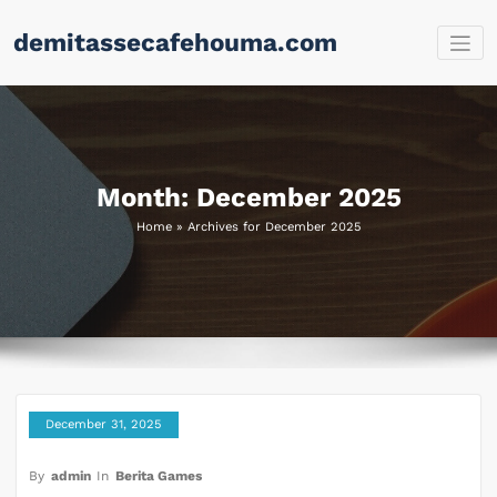
Skip
demitassecafehouma.com
to
content
Month:
December 2025
Home
»
Archives for December 2025
December 31, 2025
By
admin
In
Berita Games