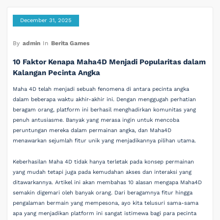
December 31, 2025
By
admin
In
Berita Games
10 Faktor Kenapa Maha4D Menjadi Popularitas dalam
Kalangan Pecinta Angka
Maha 4D telah menjadi sebuah fenomena di antara pecinta angka
dalam beberapa waktu akhir-akhir ini. Dengan menggugah perhatian
beragam orang, platform ini berhasil menghadirkan komunitas yang
penuh antusiasme. Banyak yang merasa ingin untuk mencoba
peruntungan mereka dalam permainan angka, dan Maha4D
menawarkan sejumlah fitur unik yang menjadikannya pilihan utama.
Keberhasilan Maha 4D tidak hanya terletak pada konsep permainan
yang mudah tetapi juga pada kemudahan akses dan interaksi yang
ditawarkannya. Artikel ini akan membahas 10 alasan mengapa Maha4D
semakin digemari oleh banyak orang. Dari beragamnya fitur hingga
pengalaman bermain yang mempesona, ayo kita telusuri sama-sama
apa yang menjadikan platform ini sangat istimewa bagi para pecinta