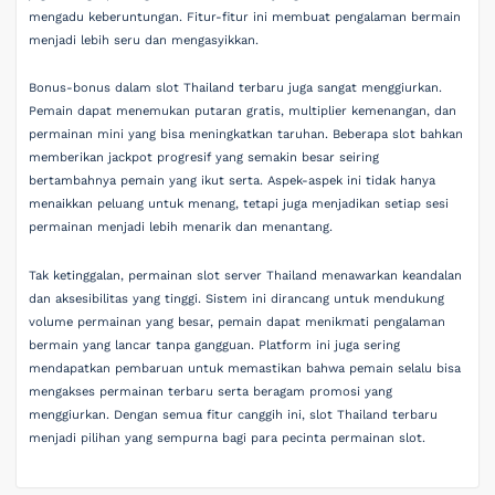
mengadu keberuntungan. Fitur-fitur ini membuat pengalaman bermain
menjadi lebih seru dan mengasyikkan.
Bonus-bonus dalam slot Thailand terbaru juga sangat menggiurkan.
Pemain dapat menemukan putaran gratis, multiplier kemenangan, dan
permainan mini yang bisa meningkatkan taruhan. Beberapa slot bahkan
memberikan jackpot progresif yang semakin besar seiring
bertambahnya pemain yang ikut serta. Aspek-aspek ini tidak hanya
menaikkan peluang untuk menang, tetapi juga menjadikan setiap sesi
permainan menjadi lebih menarik dan menantang.
Tak ketinggalan, permainan slot server Thailand menawarkan keandalan
dan aksesibilitas yang tinggi. Sistem ini dirancang untuk mendukung
volume permainan yang besar, pemain dapat menikmati pengalaman
bermain yang lancar tanpa gangguan. Platform ini juga sering
mendapatkan pembaruan untuk memastikan bahwa pemain selalu bisa
mengakses permainan terbaru serta beragam promosi yang
menggiurkan. Dengan semua fitur canggih ini, slot Thailand terbaru
menjadi pilihan yang sempurna bagi para pecinta permainan slot.