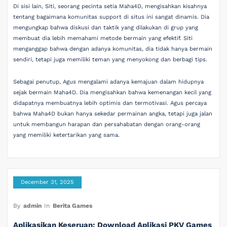
Di sisi lain, Siti, seorang pecinta setia Maha4D, mengisahkan kisahnya
tentang bagaimana komunitas support di situs ini sangat dinamis. Dia
mengungkap bahwa diskusi dan taktik yang dilakukan di grup yang
membuat dia lebih memahami metode bermain yang efektif. Siti
menganggap bahwa dengan adanya komunitas, dia tidak hanya bermain
sendiri, tetapi juga memiliki teman yang menyokong dan berbagi tips.
Sebagai penutup, Agus mengalami adanya kemajuan dalam hidupnya
sejak bermain Maha4D. Dia mengisahkan bahwa kemenangan kecil yang
didapatnya membuatnya lebih optimis dan termotivasi. Agus percaya
bahwa Maha4D bukan hanya sekedar permainan angka, tetapi juga jalan
untuk membangun harapan dan persahabatan dengan orang-orang
yang memiliki ketertarikan yang sama.
December 31, 2025
By
admin
In
Berita Games
Aplikasikan Keseruan: Download Aplikasi PKV Games