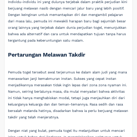
Individu-individu ini yang dulunya terjebak dalam praktik perjudian kini
berjuang melawan nasib dengan mencari jalur baru yang lebih positif.
Dengan keinginan untuk memantapkan diri dan mengambil pelajaran
dari masa lalu, pemuda ini mewakili harapan baru bagi sejumlah besar
orang lainnya yang terjebak dalam dunia perjudian togel, menunjukkan
bahwa ada alternatif dan cara untuk mendapatkan tujuan tanpa harus
tergantung pada keberuntungan satu malam.
Pertarungan Melawan Takdir
Pemuda togel tersebut awal terjerumus ke dalam alam judi yang mana
menawarkan janji kemakmuran instan. Sukses yang cepat instan
menjadikannya merasakan tidak ingin lepas dari zona zona nyaman ini.
Namun, seiring berlalunya masa, dia mulai menyadari bahwa aktivitas
ini tidak hanya menghabiskan modal, tetapi juga menjauhkan diri dari
keluarganya keluarga dan dan teman-temannya. Rasa sedih dan rasa
bersalah melanda hatinya, disadarkan bahwa ia perlu berjuang melawan
takdir yang telah menjeratnya.
Dengan niat yang bulat, pemuda togel itu melanjutkan untuk mencari