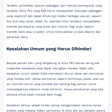
Terakhir, perhatikan layanan pelanggan dan metode pembayaran yang
tersedia. Situs PKV yang baik harus menawarkan dukungan pelanggan
yang responsif dan dapat dihubungi melalui berbagai saluran, seperti
live chat atau email. Selain itu, pastikan situs tersebut menyediakan
metode pembayaran yang aman dan nyaman bagi Anda, seperti
transfer bank atau e-wallet, untuk memudahkan proses deposit dan
penarikan dana.
Kesalahan Umum yang Harus Dihindari
Banyak pemain baru yang bergabung di situs PKV Games sering kali
melakukan kesalahan yang dapat merugikan mereka. Salah satu
kesalahan umum adalah tidak memahami aturan dasar dari permainan
yang mereka pilih. Setiap permainan seperti dominoqq, poker, atau qiu
qiu memiliki aturan yang berbeda dan penting bagi pemain untuk
mempelajarinya sebelum mulai bertaruh. Tanpa pemahaman yang baik,
peluang untuk kalah menjadi lebih tinggi.
Kesalahan lainnya adalah terlalu sering menggandakan taruhan tanpa
analisis yang matang. Dalam permainan di situs pkv qq, bereaksi secara