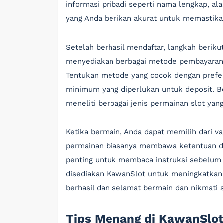
informasi pribadi seperti nama lengkap, al
yang Anda berikan akurat untuk memastikan 
Setelah berhasil mendaftar, langkah berik
menyediakan berbagai metode pembayaran
Tentukan metode yang cocok dengan prefer
minimum yang diperlukan untuk deposit. Beg
meneliti berbagai jenis permainan slot yan
Ketika bermain, Anda dapat memilih dari var
permainan biasanya membawa ketentuan dan
penting untuk membaca instruksi sebelum 
disediakan KawanSlot untuk meningkatka
berhasil dan selamat bermain dan nikmati s
Tips Menang di KawanSlot