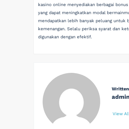
kasino online menyediakan berbagai bonus 
yang dapat meningkatkan modal bermainmu
mendapatkan lebih banyak peluang untuk 
kemenangan. Selalu periksa syarat dan ke
digunakan dengan efektif.
Written
admi
View Al