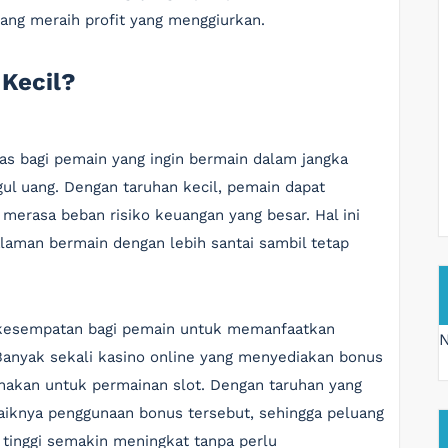
ang meraih profit yang menggiurkan.
 Kecil?
das bagi pemain yang ingin bermain dalam jangka
ul uang. Dengan taruhan kecil, pemain dapat
 merasa beban risiko keuangan yang besar. Hal ini
aman bermain dengan lebih santai sambil tetap
n kesempatan bagi pemain untuk memanfaatkan
 Banyak sekali kasino online yang menyediakan bonus
gunakan untuk permainan slot. Dengan taruhan yang
aiknya penggunaan bonus tersebut, sehingga peluang
tinggi semakin meningkat tanpa perlu