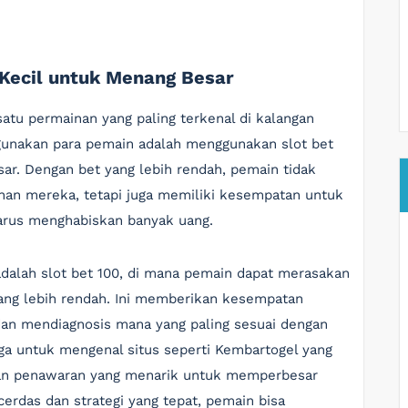
 Kecil untuk Menang Besar
satu permainan yang paling terkenal di kalangan
digunakan para pemain adalah menggunakan slot bet
ar. Dengan bet yang lebih rendah, pemain tidak
an mereka, tetapi juga memiliki kesempatan untuk
rus menghabiskan banyak uang.
 adalah slot bet 100, di mana pemain dapat merasakan
yang lebih rendah. Ini memberikan kesempatan
 dan mendiagnosis mana yang paling sesuai dengan
uga untuk mengenal situs seperti Kembartogel yang
n penawaran yang menarik untuk memperbesar
erdas dan strategi yang tepat, pemain bisa