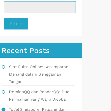
Search
Recent Posts
Slot Pulsa Online: Kesempatan
Menang dalam Genggaman
Tangan
DominoQQ dan BandarQQ: Dua
Permainan yang Wajib Dicoba
Togel Singapore: Peluang dan