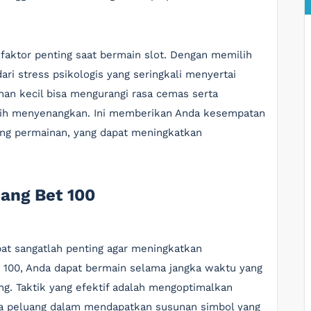
 faktor penting saat bermain slot. Dengan memilih
ari stress psikologis yang seringkali menyertai
han kecil bisa mengurangi rasa cemas serta
ih menyenangkan. Ini memberikan Anda kesempatan
uang permainan, yang dapat meningkatkan
ang Bet 100
at sangatlah penting agar meningkatkan
100, Anda dapat bermain selama jangka waktu yang
g. Taktik yang efektif adalah mengoptimalkan
ga peluang dalam mendapatkan susunan simbol yang