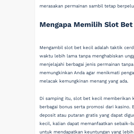
merasakan permainan sambil tetap berpelu
Mengapa Memilih Slot Bet
Mengambil slot bet kecil adalah taktik cer
waktu lebih lama tanpa menghabiskan ungg
menjelajahi berbagai jenis permainan tanpa
memungkinkan Anda agar menikmati pengal
melacak kemungkinan menang yang ada.
Di samping itu, slot bet kecil memberika
berbagai bonus serta promosi dari kasino.
deposit atau putaran gratis yang dapat di
kecil, kalian dapat memanfaatkan sebaik-b
untuk mendapatkan keuntungan yang lebih 