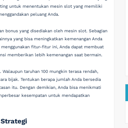
ting untuk menentukan mesin slot yang memiliki
 menggandakan peluang Anda.
 dan bonus yang disediakan oleh mesin slot. Sebagian
s lainnya yang bisa meningkatkan kemenangan Anda
 menggunakan fitur-fitur ini, Anda dapat membuat
tensi memberikan lebih kemenangan saat bermain.
. Walaupun taruhan 100 mungkin terasa rendah,
ara bijak. Tentukan berapa jumlah Anda bersedia
tasan itu. Dengan demikian, Anda bisa menikmati
emperbesar kesempatan untuk mendapatkan
Strategi