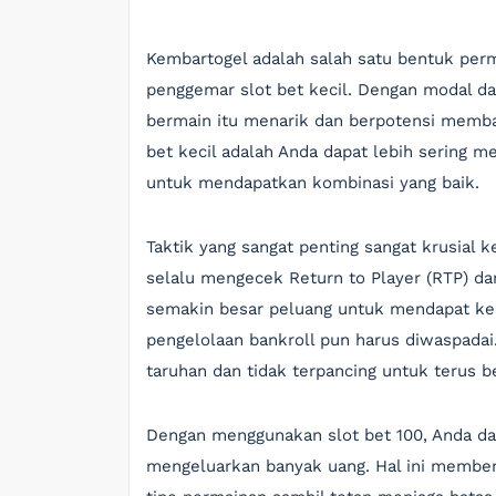
Kembartogel adalah salah satu bentuk per
penggemar slot bet kecil. Dengan modal da
bermain itu menarik dan berpotensi membaw
bet kecil adalah Anda dapat lebih sering
untuk mendapatkan kombinasi yang baik.
Taktik yang sangat penting sangat krusial 
selalu mengecek Return to Player (RTP) dar
semakin besar peluang untuk mendapat kemb
pengelolaan bankroll pun harus diwaspadai
taruhan dan tidak terpancing untuk terus 
Dengan menggunakan slot bet 100, Anda d
mengeluarkan banyak uang. Hal ini member