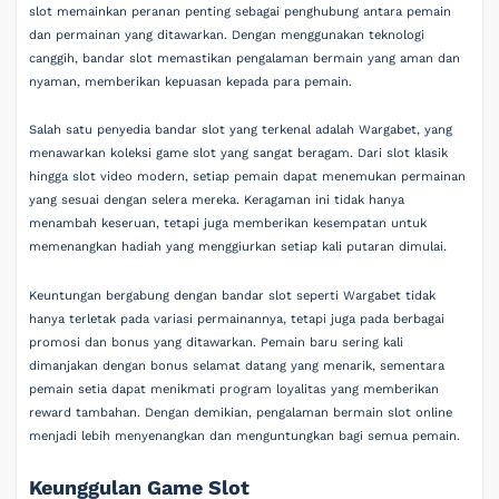
slot memainkan peranan penting sebagai penghubung antara pemain
dan permainan yang ditawarkan. Dengan menggunakan teknologi
canggih, bandar slot memastikan pengalaman bermain yang aman dan
nyaman, memberikan kepuasan kepada para pemain.
Salah satu penyedia bandar slot yang terkenal adalah Wargabet, yang
menawarkan koleksi game slot yang sangat beragam. Dari slot klasik
hingga slot video modern, setiap pemain dapat menemukan permainan
yang sesuai dengan selera mereka. Keragaman ini tidak hanya
menambah keseruan, tetapi juga memberikan kesempatan untuk
memenangkan hadiah yang menggiurkan setiap kali putaran dimulai.
Keuntungan bergabung dengan bandar slot seperti Wargabet tidak
hanya terletak pada variasi permainannya, tetapi juga pada berbagai
promosi dan bonus yang ditawarkan. Pemain baru sering kali
dimanjakan dengan bonus selamat datang yang menarik, sementara
pemain setia dapat menikmati program loyalitas yang memberikan
reward tambahan. Dengan demikian, pengalaman bermain slot online
menjadi lebih menyenangkan dan menguntungkan bagi semua pemain.
Keunggulan Game Slot