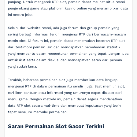
panjang. Untuk mengecek RTP slot, pemain dapat melihat situs resmi
pengembang game atau platform kasino online yang menampilkan data
ini secara jelas.
Selain, dari website resmi, ada juga forum dan group pemain yang
sering berbagi informasi terkini mengenai RTP dari bermacam-macam
mesin slot. Di forum ini, pemain dapat menemukan bocoran RTP slot
dari testimoni pemain lain dan mendapatkan pemahaman statistik
yang membantu dalam menentukan permainan yang tepat. Jangan lupa
untuk ikut serta dalam diskusi dan mendapatkan saran dari pemain
yang sudah lama.
Terakhir, beberapa permainan slot juga memberikan data lengkap
mengenai RTP di dalam permainan itu sendiri juga. Saat memilih slot,
cari ikon bantuan atau informasi yang umumnya dapat diakses dari
menu game. Dengan metode ini, pemain dapat segera mendapatkan
data RTP slot secara real-time dan membuat keputusan yang lebih
tepat sebelum memulai permainan.
Saran Permainan Slot Gacor Terkini