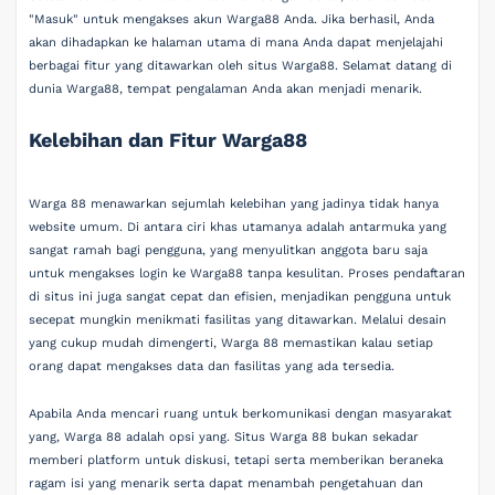
"Masuk" untuk mengakses akun Warga88 Anda. Jika berhasil, Anda
akan dihadapkan ke halaman utama di mana Anda dapat menjelajahi
berbagai fitur yang ditawarkan oleh situs Warga88. Selamat datang di
dunia Warga88, tempat pengalaman Anda akan menjadi menarik.
Kelebihan dan Fitur Warga88
Warga 88 menawarkan sejumlah kelebihan yang jadinya tidak hanya
website umum. Di antara ciri khas utamanya adalah antarmuka yang
sangat ramah bagi pengguna, yang menyulitkan anggota baru saja
untuk mengakses login ke Warga88 tanpa kesulitan. Proses pendaftaran
di situs ini juga sangat cepat dan efisien, menjadikan pengguna untuk
secepat mungkin menikmati fasilitas yang ditawarkan. Melalui desain
yang cukup mudah dimengerti, Warga 88 memastikan kalau setiap
orang dapat mengakses data dan fasilitas yang ada tersedia.
Apabila Anda mencari ruang untuk berkomunikasi dengan masyarakat
yang, Warga 88 adalah opsi yang. Situs Warga 88 bukan sekadar
memberi platform untuk diskusi, tetapi serta memberikan beraneka
ragam isi yang menarik serta dapat menambah pengetahuan dan