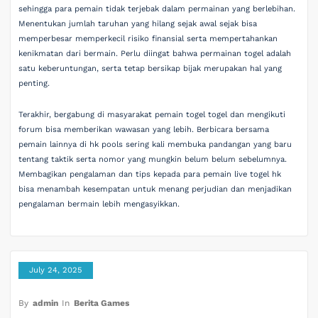
sehingga para pemain tidak terjebak dalam permainan yang berlebihan.
Menentukan jumlah taruhan yang hilang sejak awal sejak bisa
memperbesar memperkecil risiko finansial serta mempertahankan
kenikmatan dari bermain. Perlu diingat bahwa permainan togel adalah
satu keberuntungan, serta tetap bersikap bijak merupakan hal yang
penting.
Terakhir, bergabung di masyarakat pemain togel togel dan mengikuti
forum bisa memberikan wawasan yang lebih. Berbicara bersama
pemain lainnya di hk pools sering kali membuka pandangan yang baru
tentang taktik serta nomor yang mungkin belum belum sebelumnya.
Membagikan pengalaman dan tips kepada para pemain live togel hk
bisa menambah kesempatan untuk menang perjudian dan menjadikan
pengalaman bermain lebih mengasyikkan.
July 24, 2025
By
admin
In
Berita Games