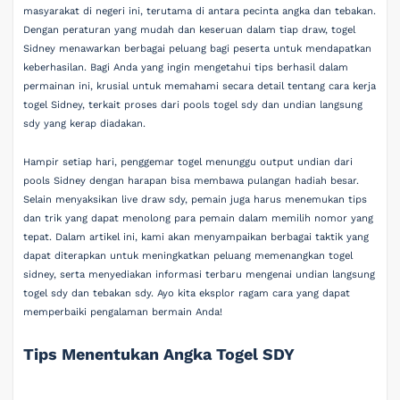
masyarakat di negeri ini, terutama di antara pecinta angka dan tebakan.
Dengan peraturan yang mudah dan keseruan dalam tiap draw, togel
Sidney menawarkan berbagai peluang bagi peserta untuk mendapatkan
keberhasilan. Bagi Anda yang ingin mengetahui tips berhasil dalam
permainan ini, krusial untuk memahami secara detail tentang cara kerja
togel Sidney, terkait proses dari pools togel sdy dan undian langsung
sdy yang kerap diadakan.
Hampir setiap hari, penggemar togel menunggu output undian dari
pools Sidney dengan harapan bisa membawa pulangan hadiah besar.
Selain menyaksikan live draw sdy, pemain juga harus menemukan tips
dan trik yang dapat menolong para pemain dalam memilih nomor yang
tepat. Dalam artikel ini, kami akan menyampaikan berbagai taktik yang
dapat diterapkan untuk meningkatkan peluang memenangkan togel
sidney, serta menyediakan informasi terbaru mengenai undian langsung
togel sdy dan tebakan sdy. Ayo kita eksplor ragam cara yang dapat
memperbaiki pengalaman bermain Anda!
Tips Menentukan Angka Togel SDY