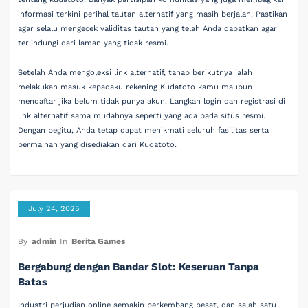
informasi terkini perihal tautan alternatif yang masih berjalan. Pastikan
agar selalu mengecek validitas tautan yang telah Anda dapatkan agar
terlindungi dari laman yang tidak resmi.
Setelah Anda mengoleksi link alternatif, tahap berikutnya ialah
melakukan masuk kepadaku rekening Kudatoto kamu maupun
mendaftar jika belum tidak punya akun. Langkah login dan registrasi di
link alternatif sama mudahnya seperti yang ada pada situs resmi.
Dengan begitu, Anda tetap dapat menikmati seluruh fasilitas serta
permainan yang disediakan dari Kudatoto.
July 24, 2025
By
admin
In
Berita Games
Bergabung dengan Bandar Slot: Keseruan Tanpa
Batas
Industri perjudian online semakin berkembang pesat, dan salah satu