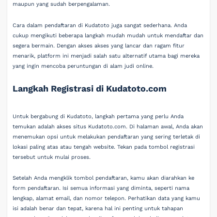
maupun yang sudah berpengalaman.
Cara dalam pendaftaran di Kudatoto juga sangat sederhana. Anda
cukup mengikuti beberapa langkah mudah mudah untuk mendaftar dan
segera bermain. Dengan akses akses yang lancar dan ragam fitur
menarik, platform ini menjadi salah satu alternatif utama bagi mereka
yang ingin mencoba peruntungan di alam judi online.
Langkah Registrasi di Kudatoto.com
Untuk bergabung di Kudatoto, langkah pertama yang perlu Anda
temukan adalah akses situs Kudatoto.com. Di halaman awal, Anda akan
menemukan opsi untuk melakukan pendaftaran yang sering terletak di
lokasi paling atas atau tengah website. Tekan pada tombol registrasi
tersebut untuk mulai proses.
Setelah Anda mengklik tombol pendaftaran, kamu akan diarahkan ke
form pendaftaran. Isi semua informasi yang diminta, seperti nama
lengkap, alamat email, dan nomor telepon. Perhatikan data yang kamu
isi adalah benar dan tepat, karena hal ini penting untuk tahapan