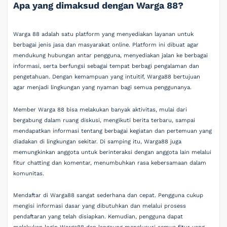
Apa yang dimaksud dengan Warga 88?
Warga 88 adalah satu platform yang menyediakan layanan untuk
berbagai jenis jasa dan masyarakat online. Platform ini dibuat agar
mendukung hubungan antar pengguna, menyediakan jalan ke berbagai
informasi, serta berfungsi sebagai tempat berbagi pengalaman dan
pengetahuan. Dengan kemampuan yang intuitif, Warga88 bertujuan
agar menjadi lingkungan yang nyaman bagi semua penggunanya.
Member Warga 88 bisa melakukan banyak aktivitas, mulai dari
bergabung dalam ruang diskusi, mengikuti berita terbaru, sampai
mendapatkan informasi tentang berbagai kegiatan dan pertemuan yang
diadakan di lingkungan sekitar. Di samping itu, Warga88 juga
memungkinkan anggota untuk berinteraksi dengan anggota lain melalui
fitur chatting dan komentar, menumbuhkan rasa kebersamaan dalam
komunitas.
Mendaftar di Warga88 sangat sederhana dan cepat. Pengguna cukup
mengisi informasi dasar yang dibutuhkan dan melalui prosess
pendaftaran yang telah disiapkan. Kemudian, pengguna dapat