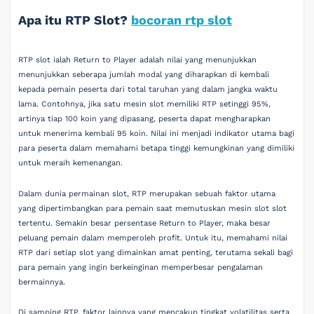
Apa itu RTP Slot?
bocoran rtp slot
RTP slot ialah Return to Player adalah nilai yang menunjukkan
menunjukkan seberapa jumlah modal yang diharapkan di kembali
kepada pemain peserta dari total taruhan yang dalam jangka waktu
lama. Contohnya, jika satu mesin slot memiliki RTP setinggi 95%,
artinya tiap 100 koin yang dipasang, peserta dapat mengharapkan
untuk menerima kembali 95 koin. Nilai ini menjadi indikator utama bagi
para peserta dalam memahami betapa tinggi kemungkinan yang dimiliki
untuk meraih kemenangan.
Dalam dunia permainan slot, RTP merupakan sebuah faktor utama
yang dipertimbangkan para pemain saat memutuskan mesin slot slot
tertentu. Semakin besar persentase Return to Player, maka besar
peluang pemain dalam memperoleh profit. Untuk itu, memahami nilai
RTP dari setiap slot yang dimainkan amat penting, terutama sekali bagi
para pemain yang ingin berkeinginan memperbesar pengalaman
bermainnya.
Di samping RTP, faktor lainnya yang mencakup tingkat volatilitas serta