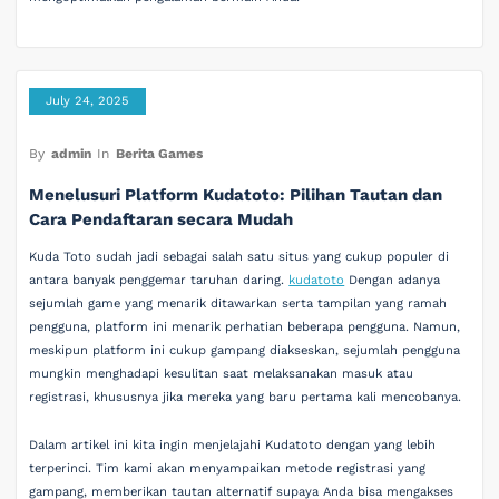
July 24, 2025
By
admin
In
Berita Games
Menelusuri Platform Kudatoto: Pilihan Tautan dan
Cara Pendaftaran secara Mudah
Kuda Toto sudah jadi sebagai salah satu situs yang cukup populer di
antara banyak penggemar taruhan daring.
kudatoto
Dengan adanya
sejumlah game yang menarik ditawarkan serta tampilan yang ramah
pengguna, platform ini menarik perhatian beberapa pengguna. Namun,
meskipun platform ini cukup gampang diakseskan, sejumlah pengguna
mungkin menghadapi kesulitan saat melaksanakan masuk atau
registrasi, khususnya jika mereka yang baru pertama kali mencobanya.
Dalam artikel ini kita ingin menjelajahi Kudatoto dengan yang lebih
terperinci. Tim kami akan menyampaikan metode registrasi yang
gampang, memberikan tautan alternatif supaya Anda bisa mengakses