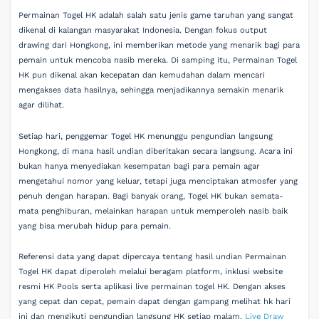
Permainan Togel HK adalah salah satu jenis game taruhan yang sangat
dikenal di kalangan masyarakat Indonesia. Dengan fokus output
drawing dari Hongkong, ini memberikan metode yang menarik bagi para
pemain untuk mencoba nasib mereka. Di samping itu, Permainan Togel
HK pun dikenal akan kecepatan dan kemudahan dalam mencari
mengakses data hasilnya, sehingga menjadikannya semakin menarik
agar dilihat.
Setiap hari, penggemar Togel HK menunggu pengundian langsung
Hongkong, di mana hasil undian diberitakan secara langsung. Acara ini
bukan hanya menyediakan kesempatan bagi para pemain agar
mengetahui nomor yang keluar, tetapi juga menciptakan atmosfer yang
penuh dengan harapan. Bagi banyak orang, Togel HK bukan semata-
mata penghiburan, melainkan harapan untuk memperoleh nasib baik
yang bisa merubah hidup para pemain.
Referensi data yang dapat dipercaya tentang hasil undian Permainan
Togel HK dapat diperoleh melalui beragam platform, inklusi website
resmi HK Pools serta aplikasi live permainan togel HK. Dengan akses
yang cepat dan cepat, pemain dapat dengan gampang melihat hk hari
ini dan mengikuti pengundian langsung HK setiap malam.
Live Draw