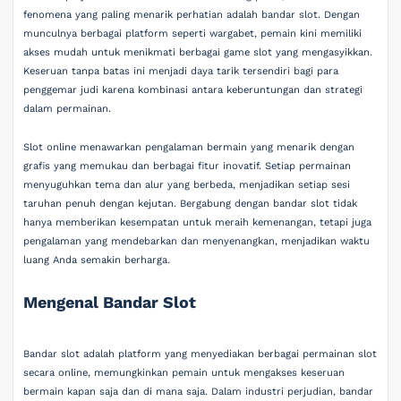
fenomena yang paling menarik perhatian adalah bandar slot. Dengan
munculnya berbagai platform seperti wargabet, pemain kini memiliki
akses mudah untuk menikmati berbagai game slot yang mengasyikkan.
Keseruan tanpa batas ini menjadi daya tarik tersendiri bagi para
penggemar judi karena kombinasi antara keberuntungan dan strategi
dalam permainan.
Slot online menawarkan pengalaman bermain yang menarik dengan
grafis yang memukau dan berbagai fitur inovatif. Setiap permainan
menyuguhkan tema dan alur yang berbeda, menjadikan setiap sesi
taruhan penuh dengan kejutan. Bergabung dengan bandar slot tidak
hanya memberikan kesempatan untuk meraih kemenangan, tetapi juga
pengalaman yang mendebarkan dan menyenangkan, menjadikan waktu
luang Anda semakin berharga.
Mengenal Bandar Slot
Bandar slot adalah platform yang menyediakan berbagai permainan slot
secara online, memungkinkan pemain untuk mengakses keseruan
bermain kapan saja dan di mana saja. Dalam industri perjudian, bandar