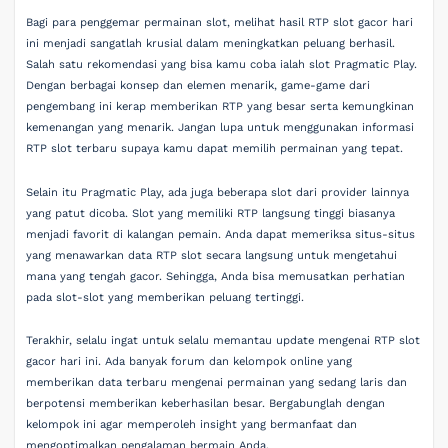
Bagi para penggemar permainan slot, melihat hasil RTP slot gacor hari
ini menjadi sangatlah krusial dalam meningkatkan peluang berhasil.
Salah satu rekomendasi yang bisa kamu coba ialah slot Pragmatic Play.
Dengan berbagai konsep dan elemen menarik, game-game dari
pengembang ini kerap memberikan RTP yang besar serta kemungkinan
kemenangan yang menarik. Jangan lupa untuk menggunakan informasi
RTP slot terbaru supaya kamu dapat memilih permainan yang tepat.
Selain itu Pragmatic Play, ada juga beberapa slot dari provider lainnya
yang patut dicoba. Slot yang memiliki RTP langsung tinggi biasanya
menjadi favorit di kalangan pemain. Anda dapat memeriksa situs-situs
yang menawarkan data RTP slot secara langsung untuk mengetahui
mana yang tengah gacor. Sehingga, Anda bisa memusatkan perhatian
pada slot-slot yang memberikan peluang tertinggi.
Terakhir, selalu ingat untuk selalu memantau update mengenai RTP slot
gacor hari ini. Ada banyak forum dan kelompok online yang
memberikan data terbaru mengenai permainan yang sedang laris dan
berpotensi memberikan keberhasilan besar. Bergabunglah dengan
kelompok ini agar memperoleh insight yang bermanfaat dan
mengoptimalkan pengalaman bermain Anda.