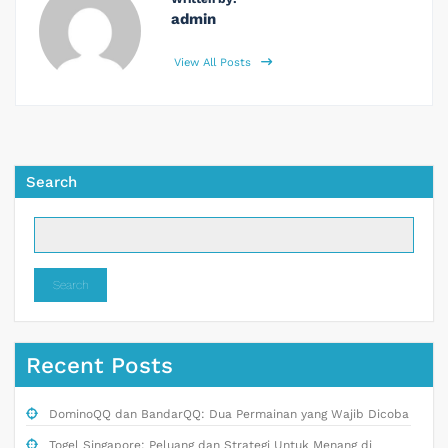
admin
View All Posts
Search
Search
Recent Posts
DominoQQ dan BandarQQ: Dua Permainan yang Wajib Dicoba
Togel Singapore: Peluang dan Strategi Untuk Menang di