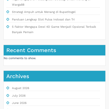
Warga88
Strategi Ampuh untuk Menang di Bupatitogel
Panduan Lengkap Slot Pulsa Indosat dan Tri
5 Faktor Mengapa Dewi 4D Game Menjadi Opsional Terbaik
Banyak Pemain
Recent Comments
No comments to show.
Archives
August 2026
July 2026
June 2026