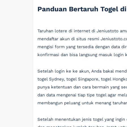
Panduan Bertaruh Togel di
Taruhan lotere di internet di Jeniustoto 
mendaftar akun di situs resmi Jeniustoto
mengisi form yang tersedia dengan data dir
konfirmasi dan bisa langsung masuk login
Setelah login ke ke akun, Anda bakal mend
togel Sydney, togel Singapore, togel Hongk
punya ketentuan dan cara bermain yang sed
dan data mengenai tiap tipe togel agar m
membangun peluang untuk menang taruhan
Setelah menentukan jenis togel yang ingin