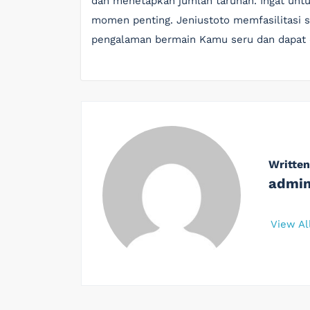
dan menetapkan jumlah taruhan. Ingat unt
momen penting. Jeniustoto memfasilitasi 
pengalaman bermain Kamu seru dan dapat 
Written
admi
View Al