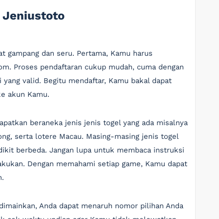
 Jeniustoto
amat gampang dan seru. Pertama, Kamu harus
.com. Proses pendaftaran cukup mudah, cuma dengan
i yang valid. Begitu mendaftar, Kamu bakal dapat
 ke akun Kamu.
apatkan beraneka jenis jenis togel yang ada misalnya
ong, serta lotere Macau. Masing-masing jenis togel
ikit berbeda. Jangan lupa untuk membaca instruksi
elakukan. Dengan memahami setiap game, Kamu dapat
.
 dimainkan, Anda dapat menaruh nomor pilihan Anda