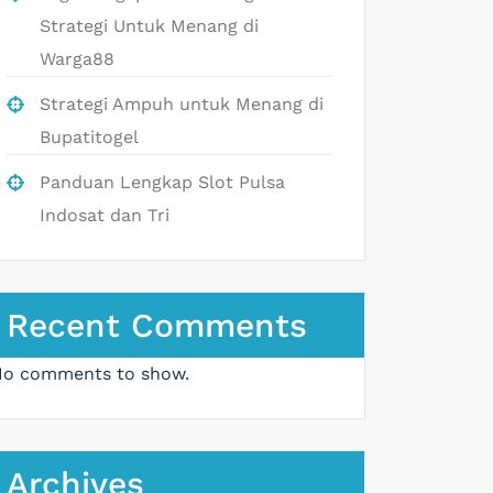
Strategi Untuk Menang di
Warga88
Strategi Ampuh untuk Menang di
Bupatitogel
Panduan Lengkap Slot Pulsa
Indosat dan Tri
Recent Comments
No comments to show.
Archives