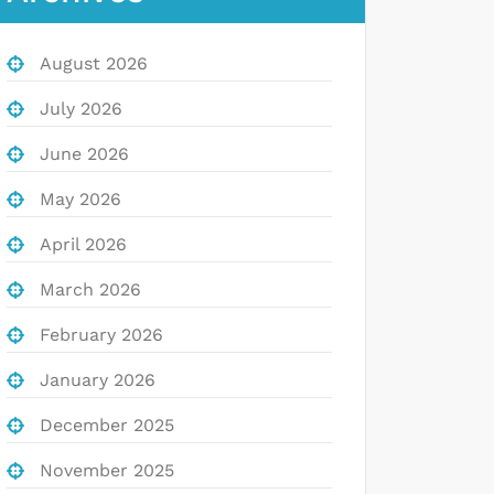
August 2026
July 2026
June 2026
May 2026
April 2026
March 2026
February 2026
January 2026
December 2025
November 2025