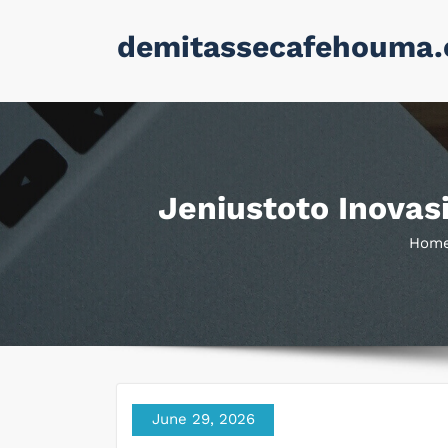
Skip
demitassecafehouma
to
content
Jeniustoto Inovas
Hom
June 29, 2026