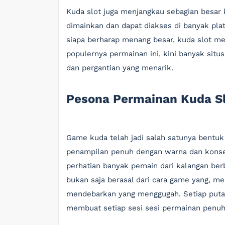
Kuda slot juga menjangkau sebagian besar 
dimainkan dan dapat diakses di banyak pla
siapa berharap menang besar, kuda slot m
populernya permainan ini, kini banyak si
dan pergantian yang menarik.
Pesona Permainan Kuda S
Game kuda telah jadi salah satunya bentuk 
penampilan penuh dengan warna dan konsep
perhatian banyak pemain dari kalangan ber
bukan saja berasal dari cara game yang, m
mendebarkan yang menggugah. Setiap putara
membuat setiap sesi sesi permainan penu