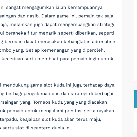
 ini sangat mengagumkan ialah kemampuannya
ngan dan nasib. Dalam game ini, pemain tak saja
aja, melainkan juga dapat mengembangkan strategi
 beraneka fitur menarik seperti diberikan, seperti
ng bermain dapat merasakan kebangkitan adrenaline
mbo yang. Setiap kemenangan yang diperoleh,
keceriaan serta membuat para pemain ingin untuk
gi mendukung game slot kuda ini juga terhadap daya
ing berbagi pengalaman dan dan strategi di berbagai
rsaingan yang. Torneos kuda yang yang diadakan
uk pemain untuk mengalami prestasi serta rayakan
erpadu, keajaiban slot kuda akan terus maju,
serta slot di seantero dunia ini.