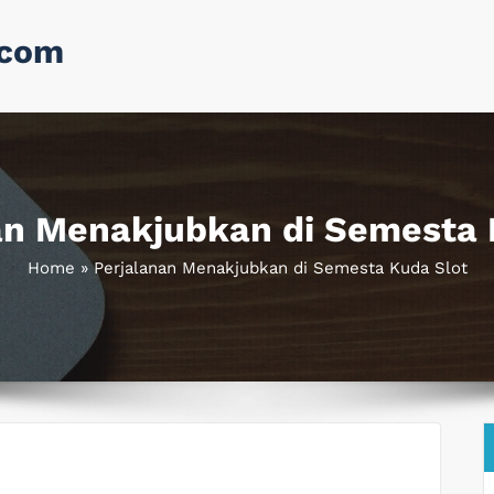
.com
an Menakjubkan di Semesta 
Home
»
Perjalanan Menakjubkan di Semesta Kuda Slot