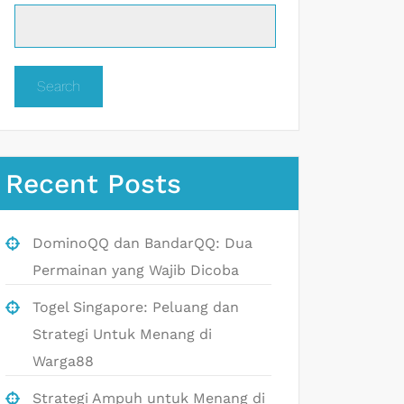
Search
Recent Posts
DominoQQ dan BandarQQ: Dua
Permainan yang Wajib Dicoba
Togel Singapore: Peluang dan
Strategi Untuk Menang di
Warga88
Strategi Ampuh untuk Menang di