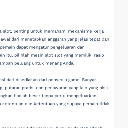
da slot, penting untuk memahami mekanisme kerja
awal dari menetapkan anggaran yang jelas tepat dan
, pemain dapat mengatur pengeluaran dan
n itu, pilihlah mesin slot slot yang memiliki rasio
menambah peluang untuk menang Anda.
osi dari disediakan dari penyedia game. Banyak
 putaran gratis, dan penawaran yang lain yang bisa
kan hadiah besar tanpa perlu mengeluarkan
h ketentuan dan ketentuan yang supaya pemain tidak