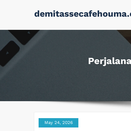
Skip
demitassecafehouma
to
content
Perjalan
May 24, 2026