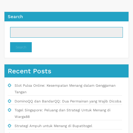
Search
Search
Recent Posts
Slot Pulsa Online: Kesempatan Menang dalam Genggaman
Tangan
DominoQQ dan BandarQQ: Dua Permainan yang Wajib Dicoba
Togel Singapore: Peluang dan Strategi Untuk Menang di
Warga88
Strategi Ampuh untuk Menang di Bupatitogel