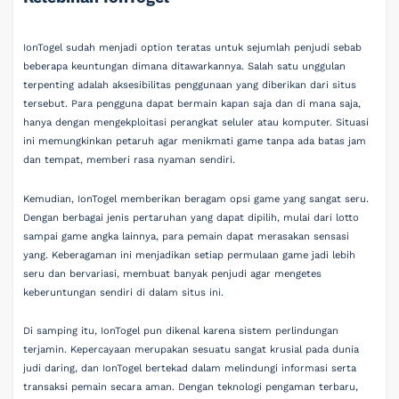
IonTogel sudah menjadi option teratas untuk sejumlah penjudi sebab
beberapa keuntungan dimana ditawarkannya. Salah satu unggulan
terpenting adalah aksesibilitas penggunaan yang diberikan dari situs
tersebut. Para pengguna dapat bermain kapan saja dan di mana saja,
hanya dengan mengekploitasi perangkat seluler atau komputer. Situasi
ini memungkinkan petaruh agar menikmati game tanpa ada batas jam
dan tempat, memberi rasa nyaman sendiri.
Kemudian, IonTogel memberikan beragam opsi game yang sangat seru.
Dengan berbagai jenis pertaruhan yang dapat dipilih, mulai dari lotto
sampai game angka lainnya, para pemain dapat merasakan sensasi
yang. Keberagaman ini menjadikan setiap permulaan game jadi lebih
seru dan bervariasi, membuat banyak penjudi agar mengetes
keberuntungan sendiri di dalam situs ini.
Di samping itu, IonTogel pun dikenal karena sistem perlindungan
terjamin. Kepercayaan merupakan sesuatu sangat krusial pada dunia
judi daring, dan IonTogel bertekad dalam melindungi informasi serta
transaksi pemain secara aman. Dengan teknologi pengaman terbaru,