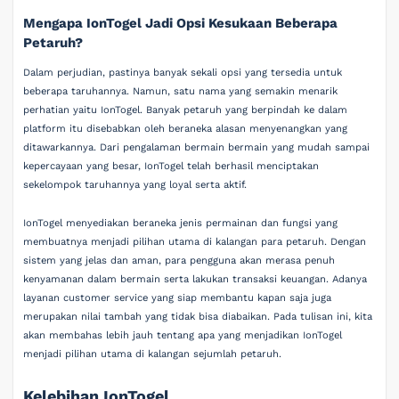
Mengapa IonTogel Jadi Opsi Kesukaan Beberapa
Petaruh?
Dalam perjudian, pastinya banyak sekali opsi yang tersedia untuk
beberapa taruhannya. Namun, satu nama yang semakin menarik
perhatian yaitu IonTogel. Banyak petaruh yang berpindah ke dalam
platform itu disebabkan oleh beraneka alasan menyenangkan yang
ditawarkannya. Dari pengalaman bermain bermain yang mudah sampai
kepercayaan yang besar, IonTogel telah berhasil menciptakan
sekelompok taruhannya yang loyal serta aktif.
IonTogel menyediakan beraneka jenis permainan dan fungsi yang
membuatnya menjadi pilihan utama di kalangan para petaruh. Dengan
sistem yang jelas dan aman, para pengguna akan merasa penuh
kenyamanan dalam bermain serta lakukan transaksi keuangan. Adanya
layanan customer service yang siap membantu kapan saja juga
merupakan nilai tambah yang tidak bisa diabaikan. Pada tulisan ini, kita
akan membahas lebih jauh tentang apa yang menjadikan IonTogel
menjadi pilihan utama di kalangan sejumlah petaruh.
Kelebihan IonTogel