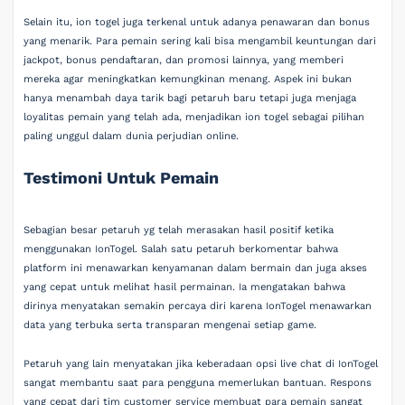
Selain itu, ion togel juga terkenal untuk adanya penawaran dan bonus
yang menarik. Para pemain sering kali bisa mengambil keuntungan dari
jackpot, bonus pendaftaran, dan promosi lainnya, yang memberi
mereka agar meningkatkan kemungkinan menang. Aspek ini bukan
hanya menambah daya tarik bagi petaruh baru tetapi juga menjaga
loyalitas pemain yang telah ada, menjadikan ion togel sebagai pilihan
paling unggul dalam dunia perjudian online.
Testimoni Untuk Pemain
Sebagian besar petaruh yg telah merasakan hasil positif ketika
menggunakan IonTogel. Salah satu petaruh berkomentar bahwa
platform ini menawarkan kenyamanan dalam bermain dan juga akses
yang cepat untuk melihat hasil permainan. Ia mengatakan bahwa
dirinya menyatakan semakin percaya diri karena IonTogel menawarkan
data yang terbuka serta transparan mengenai setiap game.
Petaruh yang lain menyatakan jika keberadaan opsi live chat di IonTogel
sangat membantu saat para pengguna memerlukan bantuan. Respons
yang cepat dari tim customer service membuat para pemain sangat