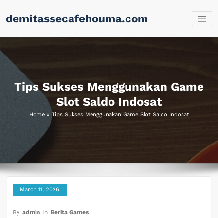
Skip
demitassecafehouma.com
to
content
Tips Sukses Menggunakan Game
Slot Saldo Indosat
Home
»
Tips Sukses Menggunakan Game Slot Saldo Indosat
March 11, 2026
By
admin
In
Berita Games