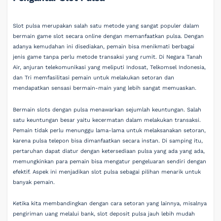
Slot pulsa merupakan salah satu metode yang sangat populer dalam
bermain game slot secara online dengan memanfaatkan pulsa. Dengan
adanya kemudahan ini disediakan, pemain bisa menikmati berbagai
jenis game tanpa perlu metode transaksi yang rumit. Di Negara Tanah
Air, anjuran telekomunikasi yang meliputi Indosat, Telkomsel Indonesia,
dan Tri memfasilitasi pemain untuk melakukan setoran dan
mendapatkan sensasi bermain-main yang lebih sangat memuaskan.
Bermain slots dengan pulsa menawarkan sejumlah keuntungan. Salah
satu keuntungan besar yaitu kecermatan dalam melakukan transaksi.
Pemain tidak perlu menunggu lama-lama untuk melaksanakan setoran,
karena pulsa telepon bisa dimanfaatkan secara instan. Di samping itu,
pertaruhan dapat diatur dengan ketersediaan pulsa yang ada yang ada,
memungkinkan para pemain bisa mengatur pengeluaran sendiri dengan
efektif. Aspek ini menjadikan slot pulsa sebagai pilihan menarik untuk
banyak pemain.
Ketika kita membandingkan dengan cara setoran yang lainnya, misalnya
pengiriman uang melalui bank, slot deposit pulsa jauh lebih mudah