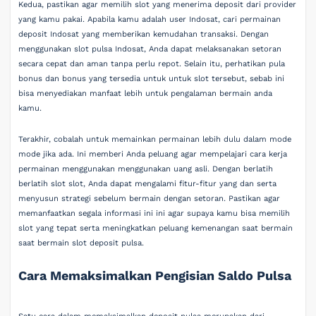
Kedua, pastikan agar memilih slot yang menerima deposit dari provider
yang kamu pakai. Apabila kamu adalah user Indosat, cari permainan
deposit Indosat yang memberikan kemudahan transaksi. Dengan
menggunakan slot pulsa Indosat, Anda dapat melaksanakan setoran
secara cepat dan aman tanpa perlu repot. Selain itu, perhatikan pula
bonus dan bonus yang tersedia untuk untuk slot tersebut, sebab ini
bisa menyediakan manfaat lebih untuk pengalaman bermain anda
kamu.
Terakhir, cobalah untuk memainkan permainan lebih dulu dalam mode
mode jika ada. Ini memberi Anda peluang agar mempelajari cara kerja
permainan menggunakan menggunakan uang asli. Dengan berlatih
berlatih slot slot, Anda dapat mengalami fitur-fitur yang dan serta
menyusun strategi sebelum bermain dengan setoran. Pastikan agar
memanfaatkan segala informasi ini ini agar supaya kamu bisa memilih
slot yang tepat serta meningkatkan peluang kemenangan saat bermain
saat bermain slot deposit pulsa.
Cara Memaksimalkan Pengisian Saldo Pulsa