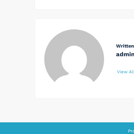
Written
admi
View Al
Pr