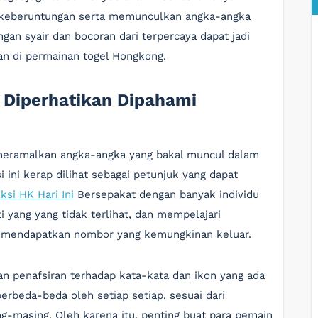
keberuntungan serta memunculkan angka-angka
an syair dan bocoran dari terpercaya dapat jadi
n di permainan togel Hongkong.
 Diperhatikan Dipahami
 meramalkan angka-angka yang bakal muncul dalam
i ini kerap dilihat sebagai petunjuk yang dapat
ksi HK Hari Ini
Bersepakat dengan banyak individu
 yang yang tidak terlihat, dan mempelajari
 mendapatkan nombor yang kemungkinan keluar.
n penafsiran terhadap kata-kata dan ikon yang ada
n berbeda-beda oleh setiap setiap, sesuai dari
-masing. Oleh karena itu, penting buat para pemain