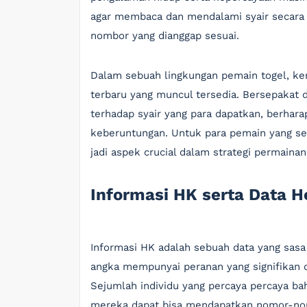
agar membaca dan mendalami syair secara 
nombor yang dianggap sesuai.
Dalam sebuah lingkungan pemain togel, kera
terbaru yang muncul tersedia. Bersepakat 
terhadap syair yang para dapatkan, berhara
keberuntungan. Untuk para pemain yang s
jadi aspek crucial dalam strategi permainan
Informasi HK serta Data 
Informasi HK adalah sebuah data yang sasa 
angka mempunyai peranan yang signifika
Sejumlah individu yang percaya percaya b
mereka dapat bisa mendapatkan nomor-nom