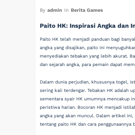
By
admin
In
Berita Games
Paito HK: Inspirasi Angka dan 
Paito HK telah menjadi panduan bagi banyak
angka yang disajikan, paito ini menyuguh
menyediakan tebakan yang lebih akurat. 
dan sejarah angka, para pemain dapat mem
Dalam dunia perjudian, khususnya togel, ist
sering kali terdengar. Tebakan HK adalah 
sementara syair HK umumnya mencakup indik
peristiwa harian. Bocoran HK menjadi isti
angka yang akan muncul. Dalam artikel in
tentang paito HK dan cara penggunaannya 