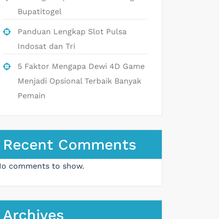
Bupatitogel
Panduan Lengkap Slot Pulsa
Indosat dan Tri
5 Faktor Mengapa Dewi 4D Game
Menjadi Opsional Terbaik Banyak
Pemain
Recent Comments
No comments to show.
Archives