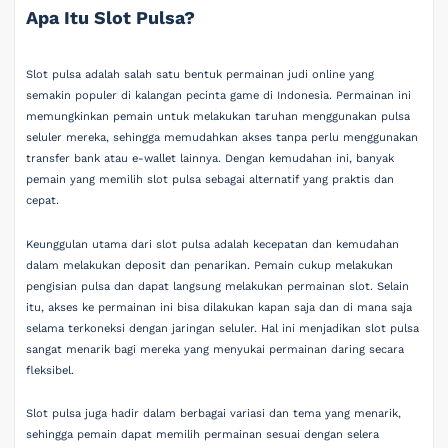
Apa Itu Slot Pulsa?
Slot pulsa adalah salah satu bentuk permainan judi online yang
semakin populer di kalangan pecinta game di Indonesia. Permainan ini
memungkinkan pemain untuk melakukan taruhan menggunakan pulsa
seluler mereka, sehingga memudahkan akses tanpa perlu menggunakan
transfer bank atau e-wallet lainnya. Dengan kemudahan ini, banyak
pemain yang memilih slot pulsa sebagai alternatif yang praktis dan
cepat.
Keunggulan utama dari slot pulsa adalah kecepatan dan kemudahan
dalam melakukan deposit dan penarikan. Pemain cukup melakukan
pengisian pulsa dan dapat langsung melakukan permainan slot. Selain
itu, akses ke permainan ini bisa dilakukan kapan saja dan di mana saja
selama terkoneksi dengan jaringan seluler. Hal ini menjadikan slot pulsa
sangat menarik bagi mereka yang menyukai permainan daring secara
fleksibel.
Slot pulsa juga hadir dalam berbagai variasi dan tema yang menarik,
sehingga pemain dapat memilih permainan sesuai dengan selera