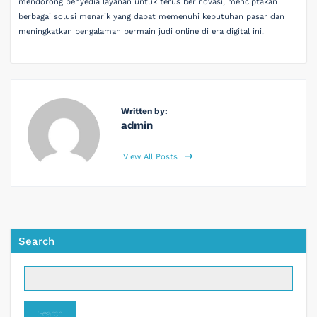
mendorong penyedia layanan untuk terus berinovasi, menciptakan
berbagai solusi menarik yang dapat memenuhi kebutuhan pasar dan
meningkatkan pengalaman bermain judi online di era digital ini.
Written by:
admin
View All Posts
Search
Search