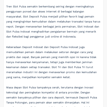
Tren Slot Pulsa semakin berkembang seiring dengan meningkatnya
penggunaan ponsel dan akses internet di berbagai kalangan
masyarakat. Slot Deposit Pulsa menjadi pilihan favorit bagi pemain
yang menginginkan kemudahan dalam melakukan transaksi tanpa harus
repot. Dengan menawarkan berbagai jenis permainan, Slot Indosat dan
Slot Pulsa Indosat menghadirkan pengalaman bermain yang menarik
dan fleksibel bagi penggemar judi online di Indonesia.
Keberadaan Deposit Indosat dan Deposit Pulsa Indosat juga
memudahkan pemain dalam melakukan setoran dengan cara yang
praktis dan cepat. Banyak pemain yang memilih opsi ini karena tidak
hanya menawarkan kenyamanan, tetapi juga memberikan jaminan
keamanan dalam setiap transaksi. Slot Tri dan Slot Pulsa Tri turut
meramaikan industri ini dengan menawarkan promo dan kemudahan
yang sama, menjadikan kompetisi semakin ketat.
Masa depan Slot Pulsa tampaknya cerah, terutama dengan inovasi
teknologi dan peningkatan kompetisi di antara provider. Dengan
semakin banyaknya pilihan dan cara deposit, termasuk Deposit Pulsa
Tanpa Potongan, para pemain akan semakin dimanjakan. Hal ini