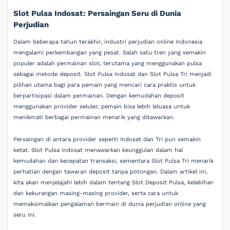
Slot Pulsa Indosat: Persaingan Seru di Dunia
Perjudian
Dalam beberapa tahun terakhir, industri perjudian online Indonesia
mengalami perkembangan yang pesat. Salah satu tren yang semakin
populer adalah permainan slot, terutama yang menggunakan pulsa
sebagai metode deposit. Slot Pulsa Indosat dan Slot Pulsa Tri menjadi
pilihan utama bagi para pemain yang mencari cara praktis untuk
berpartisipasi dalam permainan. Dengan kemudahan deposit
menggunakan provider seluler, pemain bisa lebih leluasa untuk
menikmati berbagai permainan menarik yang ditawarkan.
Persaingan di antara provider seperti Indosat dan Tri pun semakin
ketat. Slot Pulsa Indosat menawarkan keunggulan dalam hal
kemudahan dan kecepatan transaksi, sementara Slot Pulsa Tri menarik
perhatian dengan tawaran deposit tanpa potongan. Dalam artikel ini,
kita akan menjelajahi lebih dalam tentang Slot Deposit Pulsa, kelebihan
dan kekurangan masing-masing provider, serta cara untuk
memaksimalkan pengalaman bermain di dunia perjudian online yang
seru ini.