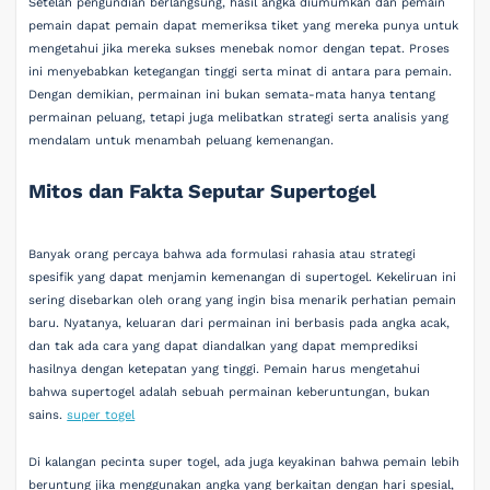
Setelah pengundian berlangsung, hasil angka diumumkan dan pemain
pemain dapat pemain dapat memeriksa tiket yang mereka punya untuk
mengetahui jika mereka sukses menebak nomor dengan tepat. Proses
ini menyebabkan ketegangan tinggi serta minat di antara para pemain.
Dengan demikian, permainan ini bukan semata-mata hanya tentang
permainan peluang, tetapi juga melibatkan strategi serta analisis yang
mendalam untuk menambah peluang kemenangan.
Mitos dan Fakta Seputar Supertogel
Banyak orang percaya bahwa ada formulasi rahasia atau strategi
spesifik yang dapat menjamin kemenangan di supertogel. Kekeliruan ini
sering disebarkan oleh orang yang ingin bisa menarik perhatian pemain
baru. Nyatanya, keluaran dari permainan ini berbasis pada angka acak,
dan tak ada cara yang dapat diandalkan yang dapat memprediksi
hasilnya dengan ketepatan yang tinggi. Pemain harus mengetahui
bahwa supertogel adalah sebuah permainan keberuntungan, bukan
sains.
super togel
Di kalangan pecinta super togel, ada juga keyakinan bahwa pemain lebih
beruntung jika menggunakan angka yang berkaitan dengan hari spesial,