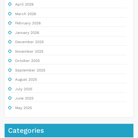
April 2026
March 2026
February 2026
January 2026
December 2025
November 2025
October 2025
September 2025
August 2025
July 2025
June 2025
May 2025
Categories