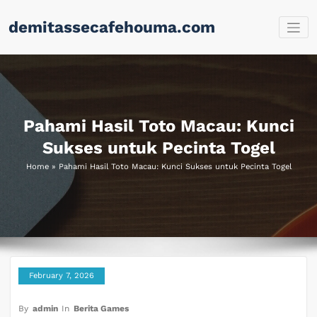
Skip
demitassecafehouma.com
to
content
Pahami Hasil Toto Macau: Kunci
Sukses untuk Pecinta Togel
Home
»
Pahami Hasil Toto Macau: Kunci Sukses untuk Pecinta Togel
February 7, 2026
By
admin
In
Berita Games