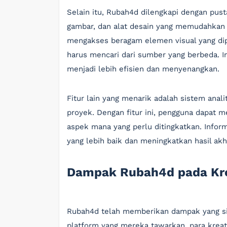
Selain itu, Rubah4d dilengkapi dengan pus
gambar, dan alat desain yang memudahkan 
mengakses beragam elemen visual yang di
harus mencari dari sumber yang berbeda. I
menjadi lebih efisien dan menyenangkan.
Fitur lain yang menarik adalah sistem ana
proyek. Dengan fitur ini, pengguna dapa
aspek mana yang perlu ditingkatkan. Info
yang lebih baik dan meningkatkan hasil akhi
Dampak Rubah4d pada Kre
Rubah4d telah memberikan dampak yang sign
platform yang mereka tawarkan, para kreat