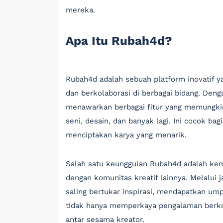
mereka.
Apa Itu Rubah4d?
Rubah4d adalah sebuah platform inovatif 
dan berkolaborasi di berbagai bidang. De
menawarkan berbagai fitur yang memungki
seni, desain, dan banyak lagi. Ini cocok bag
menciptakan karya yang menarik.
Salah satu keunggulan Rubah4d adalah k
dengan komunitas kreatif lainnya. Melalui j
saling bertukar inspirasi, mendapatkan ump
tidak hanya memperkaya pengalaman berkr
antar sesama kreator.