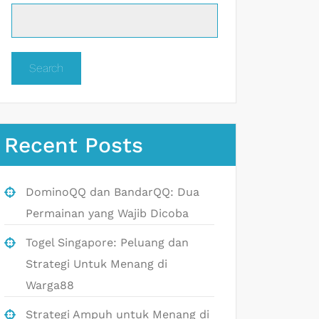
Search
Recent Posts
DominoQQ dan BandarQQ: Dua
Permainan yang Wajib Dicoba
Togel Singapore: Peluang dan
Strategi Untuk Menang di
Warga88
Strategi Ampuh untuk Menang di