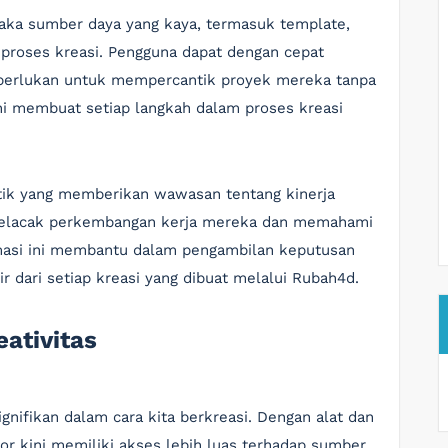
taka sumber daya yang kaya, termasuk template,
proses kreasi. Pengguna dapat dengan cepat
perlukan untuk mempercantik proyek mereka tanpa
ni membuat setiap langkah dalam proses kreasi
litik yang memberikan wawasan tentang kinerja
t melacak perkembangan kerja mereka dan memahami
rmasi ini membantu dalam pengambilan keputusan
r dari setiap kreasi yang dibuat melalui Rubah4d.
ativitas
ifikan dalam cara kita berkreasi. Dengan alat dan
or kini memiliki akses lebih luas terhadap sumber