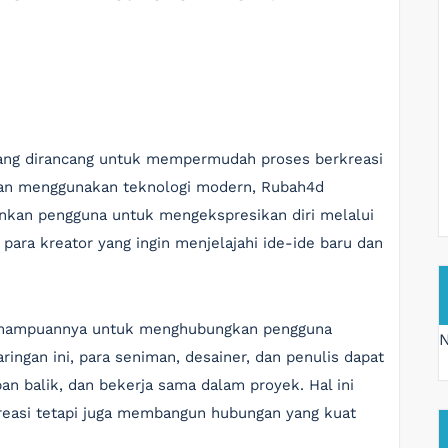
yang dirancang untuk mempermudah proses berkreasi
ngan menggunakan teknologi modern, Rubah4d
nkan pengguna untuk mengekspresikan diri melalui
i para kreator yang ingin menjelajahi ide-ide baru dan
emampuannya untuk menghubungkan pengguna
aringan ini, para seniman, desainer, dan penulis dapat
an balik, dan bekerja sama dalam proyek. Hal ini
easi tetapi juga membangun hubungan yang kuat