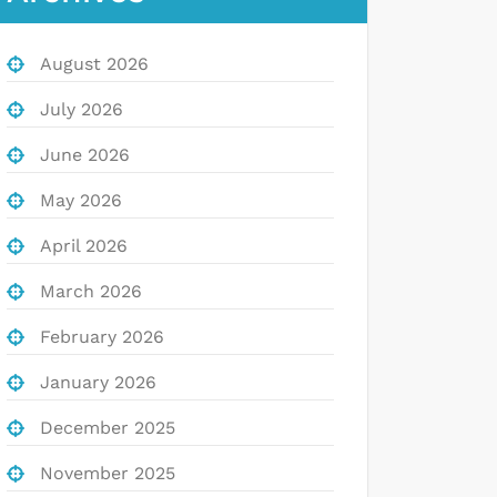
August 2026
July 2026
June 2026
May 2026
April 2026
March 2026
February 2026
January 2026
December 2025
November 2025