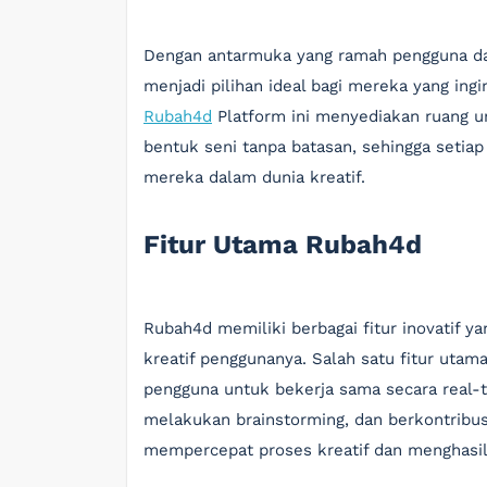
Dengan antarmuka yang ramah pengguna da
menjadi pilihan ideal bagi mereka yang ing
Rubah4d
Platform ini menyediakan ruang u
bentuk seni tanpa batasan, sehingga setia
mereka dalam dunia kreatif.
Fitur Utama Rubah4d
Rubah4d memiliki berbagai fitur inovatif 
kreatif penggunanya. Salah satu fitur uta
pengguna untuk bekerja sama secara real-ti
melakukan brainstorming, dan berkontribus
mempercepat proses kreatif dan menghasilk