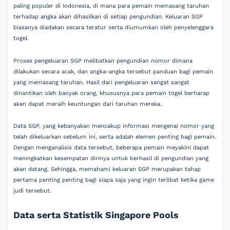
paling populer di Indonesia, di mana para pemain memasang taruhan
terhadap angka akan dihasilkan di setiap pengundian. Keluaran SGP
biasanya diadakan secara teratur serta diumumkan oleh penyelenggara
togel.
Proses pengeluaran SGP melibatkan pengundian nomor dimana
dilakukan secara acak, dan angka-angka tersebut panduan bagi pemain
yang memasang taruhan. Hasil dari pengeluaran sangat sangat
dinantikan oleh banyak orang, khususnya para pemain togel berharap
akan dapat meraih keuntungan dari taruhan mereka.
Data SGP, yang kebanyakan mencakup informasi mengenai nomor yang
telah dikeluarkan sebelum ini, serta adalah elemen penting bagi pemain.
Dengan menganalisis data tersebut, beberapa pemain meyakini dapat
meningkatkan kesempatan dirinya untuk berhasil di pengundian yang
akan datang. Sehingga, memahami keluaran SGP merupakan tahap
pertama penting penting bagi siapa saja yang ingin terlibat ketika game
judi tersebut.
Data serta Statistik Singapore Pools