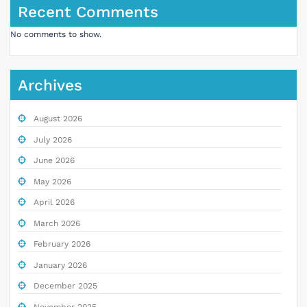
Recent Comments
No comments to show.
Archives
August 2026
July 2026
June 2026
May 2026
April 2026
March 2026
February 2026
January 2026
December 2025
November 2025