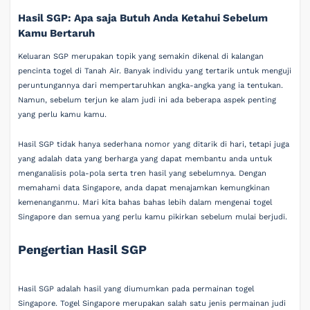
Hasil SGP: Apa saja Butuh Anda Ketahui Sebelum
Kamu Bertaruh
Keluaran SGP merupakan topik yang semakin dikenal di kalangan
pencinta togel di Tanah Air. Banyak individu yang tertarik untuk menguji
peruntungannya dari mempertaruhkan angka-angka yang ia tentukan.
Namun, sebelum terjun ke alam judi ini ada beberapa aspek penting
yang perlu kamu kamu.
Hasil SGP tidak hanya sederhana nomor yang ditarik di hari, tetapi juga
yang adalah data yang berharga yang dapat membantu anda untuk
menganalisis pola-pola serta tren hasil yang sebelumnya. Dengan
memahami data Singapore, anda dapat menajamkan kemungkinan
kemenanganmu. Mari kita bahas bahas lebih dalam mengenai togel
Singapore dan semua yang perlu kamu pikirkan sebelum mulai berjudi.
Pengertian Hasil SGP
Hasil SGP adalah hasil yang diumumkan pada permainan togel
Singapore. Togel Singapore merupakan salah satu jenis permainan judi