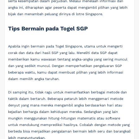
serta kesempatan dalam perjudian. Melalui menelaah informasi dan
angka ini, diharapkan agar peserta dapat mengambil pilihan yang lebih
bijak dan menambah peluang dirinya di lotre Singapore.
Tips Bermain pada Togel SGP
Apabila ingin bermain pada Togel Singapore, utama untuk mengerti
corak dan data dari hasil SGP yang lalu. Meneliti data SGP dapat
memberikan kamu wawasan tentang angka-angka yang sering muncul
dan yang sedikit muncul. Dengan memperhatikan pengeluaran SGP
beberapa waktu, kamu dapat membuat pilihan yang lebih informasi
dalam memilih angka taruhan.
Di samping itu, tidak ragu untuk memanfaatkan berbagai metode dan
taktik dalam bertaruh. Beberapa petaruh lebih menggemari metode
denyut yang mana mereka mengambil angka berdasarkan hari atau
kejadian berharga dalam kehidupan mereka. Sedangkan yang lain
mungkin menggunakan hitung-hitungan matematis atau software
untuk mendukung memprediksi hasilnya. Cobalah dengan metode yang
berbeda bisa menjadikan pengalaman bermain lebih seru dan barangkali
lebih menguntungkan.