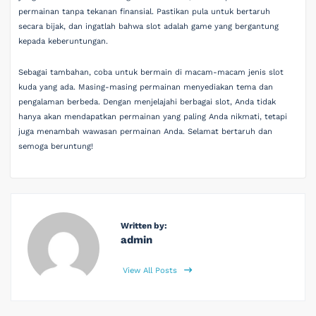
permainan tanpa tekanan finansial. Pastikan pula untuk bertaruh
secara bijak, dan ingatlah bahwa slot adalah game yang bergantung
kepada keberuntungan.
Sebagai tambahan, coba untuk bermain di macam-macam jenis slot
kuda yang ada. Masing-masing permainan menyediakan tema dan
pengalaman berbeda. Dengan menjelajahi berbagai slot, Anda tidak
hanya akan mendapatkan permainan yang paling Anda nikmati, tetapi
juga menambah wawasan permainan Anda. Selamat bertaruh dan
semoga beruntung!
Written by:
admin
View All Posts