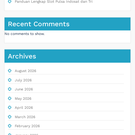
Panduan Lengkap Slot Pulsa Indosat dan Tri
Recent Comments
No comments to show.
Archives
August 2026
July 2026
June 2026
May 2026
April 2026
March 2026
February 2026