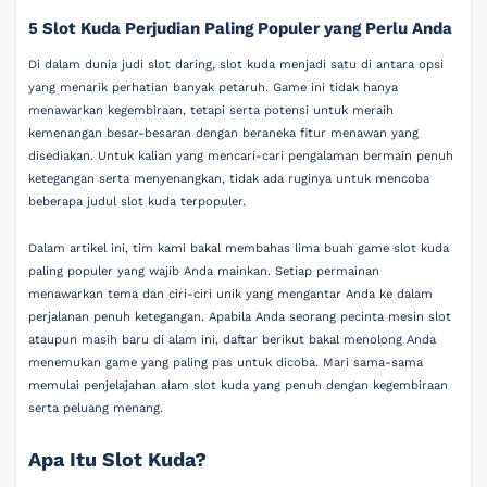
5 Slot Kuda Perjudian Paling Populer yang Perlu Anda
Di dalam dunia judi slot daring, slot kuda menjadi satu di antara opsi
yang menarik perhatian banyak petaruh. Game ini tidak hanya
menawarkan kegembiraan, tetapi serta potensi untuk meraih
kemenangan besar-besaran dengan beraneka fitur menawan yang
disediakan. Untuk kalian yang mencari-cari pengalaman bermain penuh
ketegangan serta menyenangkan, tidak ada ruginya untuk mencoba
beberapa judul slot kuda terpopuler.
Dalam artikel ini, tim kami bakal membahas lima buah game slot kuda
paling populer yang wajib Anda mainkan. Setiap permainan
menawarkan tema dan ciri-ciri unik yang mengantar Anda ke dalam
perjalanan penuh ketegangan. Apabila Anda seorang pecinta mesin slot
ataupun masih baru di alam ini, daftar berikut bakal menolong Anda
menemukan game yang paling pas untuk dicoba. Mari sama-sama
memulai penjelajahan alam slot kuda yang penuh dengan kegembiraan
serta peluang menang.
Apa Itu Slot Kuda?