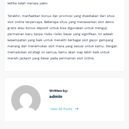
ketika telah merasa yakin.
Terakhir, manfaatkan bonus dan promosi yang disediakan dari situs
slot online terpercaya. Beberapa situs yang menawarkan slot demo
gratis atau bonus deposit untuk bisa digunakan untuk menguji
permainan baru tanpa risiko risiko besar yang signifikan. Ini adalah
kesempatan yang baik untuk meneliti berbagai slot gacor gampang
menang dan menemukan slot mana yang sesuai untuk kamu. Dengan
memadukan strategi ini semua, kamu akan siap lebih baik untuk
meraih jackpot yang besar pada permainan slot online.
Written by:
admin
View All Posts