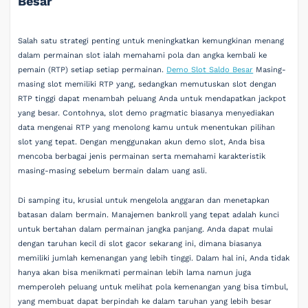
Besar
Salah satu strategi penting untuk meningkatkan kemungkinan menang
dalam permainan slot ialah memahami pola dan angka kembali ke
pemain (RTP) setiap setiap permainan.
Demo Slot Saldo Besar
Masing-
masing slot memiliki RTP yang, sedangkan memutuskan slot dengan
RTP tinggi dapat menambah peluang Anda untuk mendapatkan jackpot
yang besar. Contohnya, slot demo pragmatic biasanya menyediakan
data mengenai RTP yang menolong kamu untuk menentukan pilihan
slot yang tepat. Dengan menggunakan akun demo slot, Anda bisa
mencoba berbagai jenis permainan serta memahami karakteristik
masing-masing sebelum bermain dalam uang asli.
Di samping itu, krusial untuk mengelola anggaran dan menetapkan
batasan dalam bermain. Manajemen bankroll yang tepat adalah kunci
untuk bertahan dalam permainan jangka panjang. Anda dapat mulai
dengan taruhan kecil di slot gacor sekarang ini, dimana biasanya
memiliki jumlah kemenangan yang lebih tinggi. Dalam hal ini, Anda tidak
hanya akan bisa menikmati permainan lebih lama namun juga
memperoleh peluang untuk melihat pola kemenangan yang bisa timbul,
yang membuat dapat berpindah ke dalam taruhan yang lebih besar