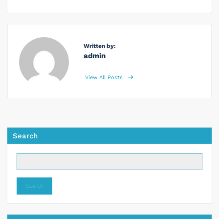
Written by:
admin
View All Posts
Search
Search