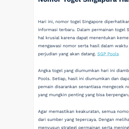
Hari ini, nomor togel Singapore diperhati
informasi terbaru. Dalam permainan togel
hal krusial karena dapat menentukan kemen
mengawasi nomor serta hasil dalam waktu 
perjudian yang akan datang.
SGP Pools
Angka togel yang diumumkan hari ini diambi
Pools. Setiap, hasil ini diumumkan dan dap
pemain disarankan senantiasa mengecek nom
yang mungkin penting yang bisa berpengar
Agar memastikan keakuratan, semua nomor y
dari sumber yang tepercaya. Dengan melihat
menyusun strategi permainan serta mening