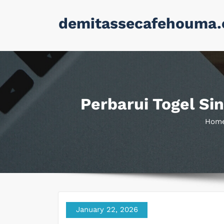
Skip
demitassecafehouma
to
content
Perbarui Togel Si
Hom
January 22, 2026