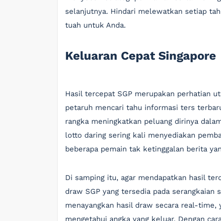
selanjutnya. Hindari melewatkan setiap ta
tuah untuk Anda.
Keluaran Cepat Singapore
Hasil tercepat SGP merupakan perhatian ut
petaruh mencari tahu informasi ters terb
rangka meningkatkan peluang dirinya dalam
lotto daring sering kali menyediakan pemba
beberapa pemain tak ketinggalan berita yan
Di samping itu, agar mendapatkan hasil t
draw SGP yang tersedia pada serangkaian s
menayangkan hasil draw secara real-time
mengetahui angka yang keluar. Dengan car