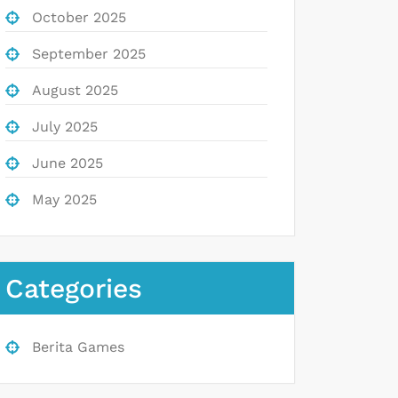
October 2025
September 2025
August 2025
July 2025
June 2025
May 2025
Categories
Berita Games