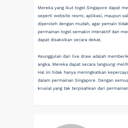
Mereka yang ikut togel Singapore dapat men
seperti website resmi, aplikasi, maupun sal
diperoleh dengan mudah, agar pemain tidak
permainan togel semakin interaktif dan me
dapat disaksikan secara dekat.
Keunggulan dari live draw adalah memberi
angka. Mereka dapat secara langsung melih
Hal ini tidak hanya meningkatkan kepercay
dalam permainan Singapore. Dengan semua fa
krusial yang tak terpisahkan dari permaina