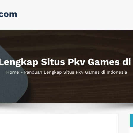
.com
Lengkap Situs Pkv Games di 
Home
»
Panduan Lengkap Situs Pkv Games di Indonesia