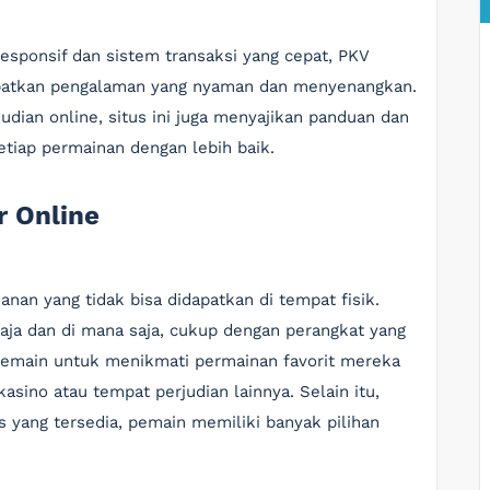
sponsif dan sistem transaksi yang cepat, PKV
tkan pengalaman yang nyaman dan menyenangkan.
dian online, situs ini juga menyajikan panduan dan
iap permainan dengan lebih baik.
 Online
an yang tidak bisa didapatkan di tempat fisik.
aja dan di mana saja, cukup dengan perangkat yang
pemain untuk menikmati permainan favorit mereka
asino atau tempat perjudian lainnya. Selain itu,
 yang tersedia, pemain memiliki banyak pilihan