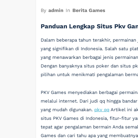
By
admin
In
Berita Games
Panduan Lengkap Situs Pkv Gam
Dalam beberapa tahun terakhir, permainan 
yang signifikan di Indonesia. Salah satu p
yang menawarkan berbagai jenis permainan 
Dengan banyaknya situs poker dan situs pkv
pilihan untuk menikmati pengalaman berma
PKV Games menyediakan berbagai permain
melalui internet. Dari judi qq hingga band
yang mudah digunakan.
pkv qq
Artikel ini 
situs PKV Games di Indonesia, fitur-fitur y
tepat agar pengalaman bermain Anda semak
Games dan cari tahu apa yang membuatnya b