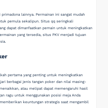
i primadona lainnya. Permainan ini sangat mudah
tuk pemula sekalipun. Situs qq seringkali
ang dapat dimanfaatkan pemain untuk meningkatkan
ermainan yang tersedia, situs PKV menjadi tujuan
sia.
ker
gkah pertama yang penting untuk meningkatkan
ari berbagai jenis tangan poker dan nilai masing-
 menaikkan, atau melipat dapat memengaruhi hasil
angan ragu untuk menggunakan posisi meja Anda
ik memberikan keuntungan strategis saat mengambil