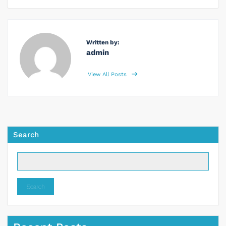
Written by:
admin
View All Posts
Search
Search