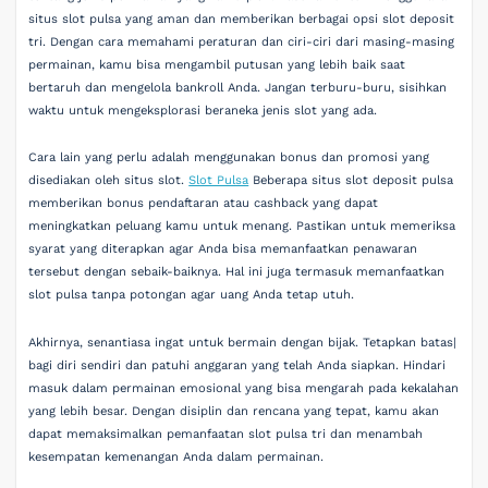
situs slot pulsa yang aman dan memberikan berbagai opsi slot deposit
tri. Dengan cara memahami peraturan dan ciri-ciri dari masing-masing
permainan, kamu bisa mengambil putusan yang lebih baik saat
bertaruh dan mengelola bankroll Anda. Jangan terburu-buru, sisihkan
waktu untuk mengeksplorasi beraneka jenis slot yang ada.
Cara lain yang perlu adalah menggunakan bonus dan promosi yang
disediakan oleh situs slot.
Slot Pulsa
Beberapa situs slot deposit pulsa
memberikan bonus pendaftaran atau cashback yang dapat
meningkatkan peluang kamu untuk menang. Pastikan untuk memeriksa
syarat yang diterapkan agar Anda bisa memanfaatkan penawaran
tersebut dengan sebaik-baiknya. Hal ini juga termasuk memanfaatkan
slot pulsa tanpa potongan agar uang Anda tetap utuh.
Akhirnya, senantiasa ingat untuk bermain dengan bijak. Tetapkan batas|
bagi diri sendiri dan patuhi anggaran yang telah Anda siapkan. Hindari
masuk dalam permainan emosional yang bisa mengarah pada kekalahan
yang lebih besar. Dengan disiplin dan rencana yang tepat, kamu akan
dapat memaksimalkan pemanfaatan slot pulsa tri dan menambah
kesempatan kemenangan Anda dalam permainan.