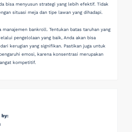
bisa menyusun strategi yang lebih efektif. Tidak
ngan situasi meja dan tipe lawan yang dihadapi.
a manajemen bankroll. Tentukan batas taruhan yang
Melalui pengelolaan yang baik, Anda akan bisa
ri kerugian yang signifikan. Pastikan juga untuk
ipengaruhi emosi, karena konsentrasi merupakan
angat kompetitif.
 by:
n