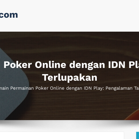
.com
Poker Online dengan IDN P
Terlupakan
ain Permainan Poker Online dengan IDN Play: Pengalaman Ta