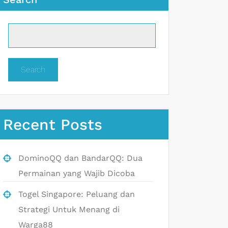
Search
Recent Posts
DominoQQ dan BandarQQ: Dua
Permainan yang Wajib Dicoba
Togel Singapore: Peluang dan
Strategi Untuk Menang di
Warga88