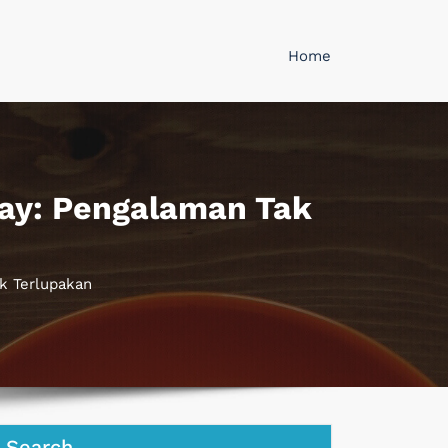
Home
lay: Pengalaman Tak
k Terlupakan
Search