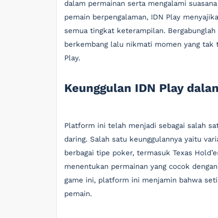
dalam permainan serta mengalami suasana 
pemain berpengalaman, IDN Play menyajika
semua tingkat keterampilan. Bergabunglah
berkembang lalu nikmati momen yang tak t
Play.
Keunggulan IDN Play dala
Platform ini telah menjadi sebagai salah 
daring. Salah satu keunggulannya yaitu var
berbagai tipe poker, termasuk Texas Hold’
menentukan permainan yang cocok dengan p
game ini, platform ini menjamin bahwa set
pemain.