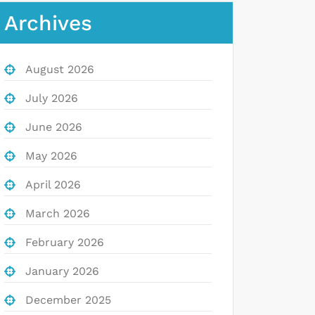
Archives
August 2026
July 2026
June 2026
May 2026
April 2026
March 2026
February 2026
January 2026
December 2025