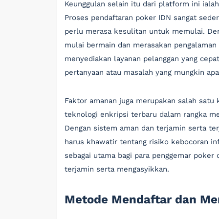
Keunggulan selain itu dari platform ini ia
Proses pendaftaran poker IDN sangat seder
perlu merasa kesulitan untuk memulai. De
mulai bermain dan merasakan pengalaman b
menyediakan layanan pelanggan yang cepat
pertanyaan atau masalah yang mungkin apa
Faktor amanan juga merupakan salah satu 
teknologi enkripsi terbaru dalam rangka me
Dengan sistem aman dan terjamin serta ter
harus khawatir tentang risiko kebocoran in
sebagai utama bagi para penggemar poker 
terjamin serta mengasyikkan.
Metode Mendaftar dan Mem