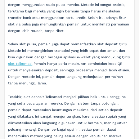
dengan menggunakan saldo pulsa mereka. Metode ini sangat praktis,
terutama bagi mereka yang ingin bermain tanpa harus melakukan
transfer bank atau menggunakan kartu kredit. Selain itu, adanya fitur
slot via pulsa juga memungkinkan pemain untuk menikmati permainan
dengan lebih mudah, tanpa ribet.
Selain slot pulsa, pemain juga dapat memanfaatkan slot deposit QRIS.
Metode ini memungkinkan transaksi yang lebih cepat dan aman, dan
bisa digunakan dengan berbagai aplikasi e-wallet yang mendukung QRIS.
slot telkomsel
Pemain hanya perlu melakukan pemindaian kode QR
untuk menyelesaikan deposit, sehingga prosesnya menjadi lebih efisien.
Dengan metode ini, pemain dapat langsung melanjutkan permainan
tanpa menunggu lama.
Terakhir, slot deposit Telkomsel menjadi pilihan baik untuk pengguna
yang setia pada layanan mereka. Dengan sistem tanpa potongan,
pemain dapat merasakan keuntungan maksimal dari setiap deposit
yang dilakukan. Ini sangat menguntungkan, karena setiap rupiah yang
diinvestasikan akan langsung digunakan untuk bermain, meningkatkan
peluang menang. Dengan berbagai opsi ini, setiap pemain dapat
menemukan metode yang paling sesuai dengan kebutuhan mereka.