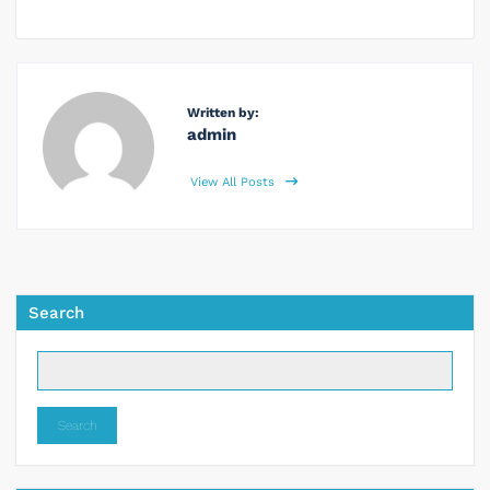
Written by:
admin
View All Posts
Search
Search