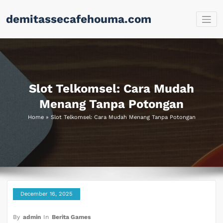
Skip
demitassecafehouma.com
to
content
Slot Telkomsel: Cara Mudah
Menang Tanpa Potongan
Home
»
Slot Telkomsel: Cara Mudah Menang Tanpa Potongan
December 16, 2025
By
admin
In
Berita Games