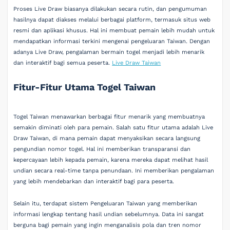
Proses Live Draw biasanya dilakukan secara rutin, dan pengumuman
hasilnya dapat diakses melalui berbagai platform, termasuk situs web
resmi dan aplikasi khusus. Hal ini membuat pemain lebih mudah untuk
mendapatkan informasi terkini mengenai pengeluaran Taiwan. Dengan
adanya Live Draw, pengalaman bermain togel menjadi lebih menarik
dan interaktif bagi semua peserta.
Live Draw Taiwan
Fitur-Fitur Utama Togel Taiwan
Togel Taiwan menawarkan berbagai fitur menarik yang membuatnya
semakin diminati oleh para pemain. Salah satu fitur utama adalah Live
Draw Taiwan, di mana pemain dapat menyaksikan secara langsung
pengundian nomor togel. Hal ini memberikan transparansi dan
kepercayaan lebih kepada pemain, karena mereka dapat melihat hasil
undian secara real-time tanpa penundaan. Ini memberikan pengalaman
yang lebih mendebarkan dan interaktif bagi para peserta.
Selain itu, terdapat sistem Pengeluaran Taiwan yang memberikan
informasi lengkap tentang hasil undian sebelumnya. Data ini sangat
berguna bagi pemain yang ingin menganalisis pola dan tren nomor