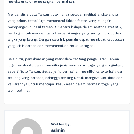
mereka untuk memenangkan permainan.
Menganalisis data Taiwan tidak hanya sekadar melihat angka-angka
yang keluar, tetapi juga memahami faktor-faktor yang mungkin
mempengaruhi hasil tersebut. Seperti halnya dalam metode statistik,
penting untuk mencari tahu frekuensi angka yang sering muncul dan
angka yang jarang. Dengan cara ini, pemain dapat membuat keputusan
yang lebih cerdas dan meminimalkan risiko kerugian.
Selain itu, pemahaman yang mendalam tentang pengeluaran Taiwan
juga membantu dalam memilih jenis permainan togel yang diinginkan,
seperti Toto Taiwan. Setiap jenis permainan memiliki karakteristik dan
peluang yang berbeda, sehingga penting untuk mengevaluasi data dan
keluarannya untuk mencapai kesuksesan dalam bermain togel yang
lebih optimal.
Written by:
admin