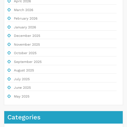
April 2026
March 2026
February 2026
January 2026
December 2025
November 2025
October 2025
September 2025
August 2025
July 2025
June 2025
May 2025
Categories