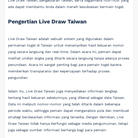
Live Draw Taiwan, pengeluaran Taiwan, serta bagaimana fitur-fitur yang
ada dapat membantu Anda dalam meraih kesuksesan bermain togel.
Pengertian Live Draw Taiwan
Live Draw Taiwan adalah sebuah sistem yang digunakan dalam
permainan togel di Taiwan untuk menampilkan hasil keluaran nomor
yang secara langsung dan real-time. Dalam acara ini, pemain dapat
melihat undian angka yang ditarik secara langsung tanpa adanya proses
penundaan. Acara ini sangat penting bagi para pemain togel karena
memberikan transparansi dan kepercayaan terhadap proses
pengundian.
Selain itu, Live Draw Taiwan juga menyediakan informasi lengkap
tentang hasil keluaran sebelumnya, yang dikenal sebagai data Taiwan.
Data ini meliputi nomor-nomor yang telah ditarik dalam beberapa
periode waktu, sehingga pemain dapat menganalisis pola dan membuat
strategi berdasarkan informasi yang tersedia. Dengan demikian, Live
Draw Taiwan tidak hanya berfungsi sebagai media pengumuman, tetapi
juga sebagai sumber informasi berharga bagi para pemain.