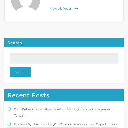
View All Posts
Search
Search
Recent Posts
Slot Pulsa Online: Kesempatan Menang dalam Genggaman
Tangan
DominoQQ dan BandarQQ: Dua Permainan yang Wajib Dicoba