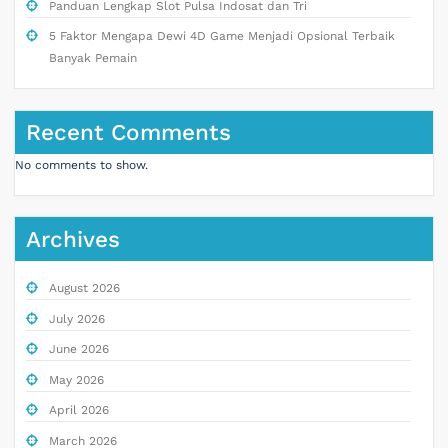
Panduan Lengkap Slot Pulsa Indosat dan Tri
5 Faktor Mengapa Dewi 4D Game Menjadi Opsional Terbaik
Banyak Pemain
Recent Comments
No comments to show.
Archives
August 2026
July 2026
June 2026
May 2026
April 2026
March 2026