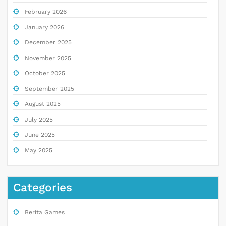
February 2026
January 2026
December 2025
November 2025
October 2025
September 2025
August 2025
July 2025
June 2025
May 2025
Categories
Berita Games