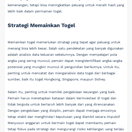
kemenangan, tetapi bisa meningkatkan peluang untuk meraih hasil yang
lebih baik dalam permainan togel.
Strategi Memainkan Togel
Memainkan togel memerlukan strategi yang tepat agar peluang untuk
menang bisa lebih besar. Salah satu pendekatan yang banyak digunakan
adalah analisis data keluaran sebelumnya. Dengan mempelajari pola
angka yang sering muncul, pemain dapat mengidentifikasi angka-angka
potensial yang mungkin muncul di pengundian berikutnya. Untuk itu,
penting untuk mencatat dan menganalisis data togel dari berbagai
sumber, baik itu togel Hongkong, Singapore, maupun Sidney.
Selain itu, penting untuk memiliki pengelolaan keuangan yang baik.
Pemain harus menetapkan batasan dalam berinvestasi di togel dan
tidak tergoda untuk bertaruh lebih banyak dari yang direncanakan.
Dengan pengelolaan yang disiplin, pemain dapat menjaga emosinya
tetap stabil dan menghindari keputusan yang diambil secara impulsif.
Menyusun anggaran untuk bermain togel dapat membantu pemain
tetap fokus pada strategi dan mengurangi risiko kehilangan uang terlalu