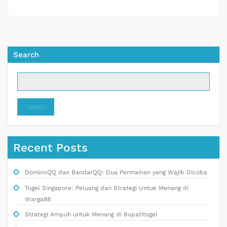
Search
Search
Recent Posts
DominoQQ dan BandarQQ: Dua Permainan yang Wajib Dicoba
Togel Singapore: Peluang dan Strategi Untuk Menang di
Warga88
Strategi Ampuh untuk Menang di Bupatitogel