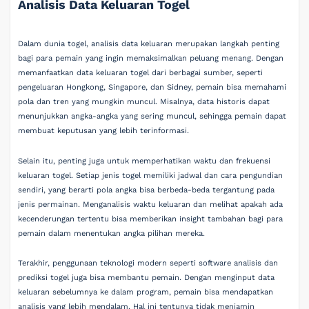
Analisis Data Keluaran Togel
Dalam dunia togel, analisis data keluaran merupakan langkah penting
bagi para pemain yang ingin memaksimalkan peluang menang. Dengan
memanfaatkan data keluaran togel dari berbagai sumber, seperti
pengeluaran Hongkong, Singapore, dan Sidney, pemain bisa memahami
pola dan tren yang mungkin muncul. Misalnya, data historis dapat
menunjukkan angka-angka yang sering muncul, sehingga pemain dapat
membuat keputusan yang lebih terinformasi.
Selain itu, penting juga untuk memperhatikan waktu dan frekuensi
keluaran togel. Setiap jenis togel memiliki jadwal dan cara pengundian
sendiri, yang berarti pola angka bisa berbeda-beda tergantung pada
jenis permainan. Menganalisis waktu keluaran dan melihat apakah ada
kecenderungan tertentu bisa memberikan insight tambahan bagi para
pemain dalam menentukan angka pilihan mereka.
Terakhir, penggunaan teknologi modern seperti software analisis dan
prediksi togel juga bisa membantu pemain. Dengan menginput data
keluaran sebelumnya ke dalam program, pemain bisa mendapatkan
analisis yang lebih mendalam. Hal ini tentunya tidak menjamin