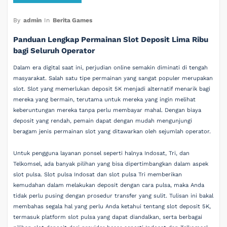
By
admin
In
Berita Games
Panduan Lengkap Permainan Slot Deposit Lima Ribu
bagi Seluruh Operator
Dalam era digital saat ini, perjudian online semakin diminati di tengah
masyarakat. Salah satu tipe permainan yang sangat populer merupakan
slot. Slot yang memerlukan deposit 5K menjadi alternatif menarik bagi
mereka yang bermain, terutama untuk mereka yang ingin melihat
keberuntungan mereka tanpa perlu membayar mahal. Dengan biaya
deposit yang rendah, pemain dapat dengan mudah mengunjungi
beragam jenis permainan slot yang ditawarkan oleh sejumlah operator.
Untuk pengguna layanan ponsel seperti halnya Indosat, Tri, dan
Telkomsel, ada banyak pilihan yang bisa dipertimbangkan dalam aspek
slot pulsa. Slot pulsa Indosat dan slot pulsa Tri memberikan
kemudahan dalam melakukan deposit dengan cara pulsa, maka Anda
tidak perlu pusing dengan prosedur transfer yang sulit. Tulisan ini bakal
membahas segala hal yang perlu Anda ketahui tentang slot deposit 5K,
termasuk platform slot pulsa yang dapat diandalkan, serta berbagai