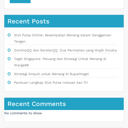
Recent Posts
Slot Pulsa Online: Kesempatan Menang dalam Genggaman
Tangan
DominoQQ dan BandarQQ: Dua Permainan yang Wajib Dicoba
Togel Singapore: Peluang dan Strategi Untuk Menang di
Warga88
Strategi Ampuh untuk Menang di Bupatitogel
Panduan Lengkap Slot Pulsa Indosat dan Tri
Recent Comments
No comments to show.