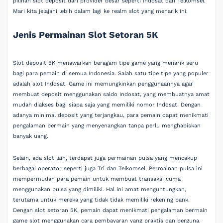
pilihan slot deposit dari provider besar seperti Indosat dan Telkomsel.
Mari kita jelajahi lebih dalam lagi ke realm slot yang menarik ini.
Jenis Permainan Slot Setoran 5K
Slot deposit 5K menawarkan beragam tipe game yang menarik seru
bagi para pemain di semua Indonesia. Salah satu tipe tipe yang populer
adalah slot Indosat. Game ini memungkinkan penggunaannya agar
membuat deposit menggunakan saldo Indosat, yang membuatnya amat
mudah diakses bagi siapa saja yang memiliki nomor Indosat. Dengan
adanya minimal deposit yang terjangkau, para pemain dapat menikmati
pengalaman bermain yang menyenangkan tanpa perlu menghabiskan
banyak uang.
Selain, ada slot lain, terdapat juga permainan pulsa yang mencakup
berbagai operator seperti juga Tri dan Telkomsel. Permainan pulsa ini
mempermudah para pemain untuk membuat transaksi cuma
menggunakan pulsa yang dimiliki. Hal ini amat menguntungkan,
terutama untuk mereka yang tidak tidak memiliki rekening bank.
Dengan slot setoran 5K, pemain dapat menikmati pengalaman bermain
game slot menggunakan cara pembayaran yang praktis dan berguna.