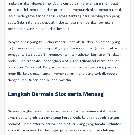
melaksanakan deposit menggunakan pulsa mereka, yang membuat
prosedur ini cepat dan dan praktis. Ini memungkinkan pemain untuk
lebih pada game tanpa harus cemas tentang cara pembayaran yang
sulit. Selain itu, slot deposit Indosat juga memberikan beragam
permainan yang menarik dan bermutu.
Penyedia lain yang tak kalah menarik adalah Tri dan Telkomsel, yang
juga menawarkan slot deposit yang disesuaikan dengan kebutuhan para
pengguna. Slot pulsa Tri menawarkan kemudahan bagi user Tri dalam
melakukan transaksi, sedangkan slot pulsa Telkomsel memudahkan
para user Telkomsel. Dengan berbagai pilihan penyedia ini, pemain
memiliki keleluasaan untuk menentukan mana yang terbaik cocok
dengan kebutuhan dan pilihan mereka.
Langkah Bermain Slot serta Menang
Sebagai langkah awal mengawali permainan permainan slot deposit
lima ribu, langkah pertama yang harus Anda lakukan adalah dengan
menentukan platform permainan slot isi ulang yang handal. Yakinkan
situs itu menawarkan berbagai jenis permainan dan mendukung