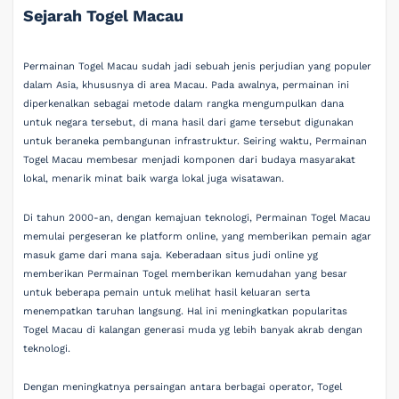
Sejarah Togel Macau
Permainan Togel Macau sudah jadi sebuah jenis perjudian yang populer
dalam Asia, khususnya di area Macau. Pada awalnya, permainan ini
diperkenalkan sebagai metode dalam rangka mengumpulkan dana
untuk negara tersebut, di mana hasil dari game tersebut digunakan
untuk beraneka pembangunan infrastruktur. Seiring waktu, Permainan
Togel Macau membesar menjadi komponen dari budaya masyarakat
lokal, menarik minat baik warga lokal juga wisatawan.
Di tahun 2000-an, dengan kemajuan teknologi, Permainan Togel Macau
memulai pergeseran ke platform online, yang memberikan pemain agar
masuk game dari mana saja. Keberadaan situs judi online yg
memberikan Permainan Togel memberikan kemudahan yang besar
untuk beberapa pemain untuk melihat hasil keluaran serta
menempatkan taruhan langsung. Hal ini meningkatkan popularitas
Togel Macau di kalangan generasi muda yg lebih banyak akrab dengan
teknologi.
Dengan meningkatnya persaingan antara berbagai operator, Togel