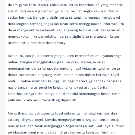
dalam game toto Macau. Salah satu cerita keberhasilan yang menarik
adalah dari seorang pemain yg rajine melihat angka keluaran Macau
setiap harinya. Dengan disiplin serta strategi, ia mampu mengoleksi
data lengkap tentang angka keluaran serta menggunakan informasi itu
demi mengidentifikasi keputusan angka yg lebih akurat. Pengalaman ini
membuktikan jika penyelidikan serta disiplin bisa merupakan faktor
utama untuk mendapatkan victory.
Selain itu, ada pula peserta yang sukses memanfaatkan layanan togel
online. Dengan menggunakan jasa live draw Macau, ia selalu
mendapatkan berita terupdate tentang hasil keluaran taruhan serta
dapat ikut secara langsung. Kemudahan akses dalam bermain togel
melalui online memberi keunggulan bagi mereka yg hendak berusaha
nasib tanpa harus pergi ke langsung ke lokasi aslinya. Cerita
keberhasilannya tidak hanya dinilai melalui kemenangan besar, tetapi
pula dari kisah seru menarik yg diperoleh.
Menariknya, banyak peserta togel sukses yg membagikan tips dan
strategi di grup togel. Mereka menganjurkan orang lain untuk tetap
masuk akal dan tidak menganggap togel sebagai satu-satunya sumber
pendapatan yang memusatkan di proses serta keseruan bermain,