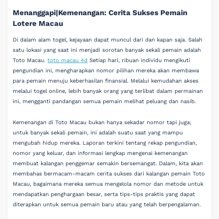
Menanggapi|Kemenangan: Cerita Sukses Pemain
Lotere Macau
Di dalam alam togel, kejayaan dapat muncul dari dan kapan saja. Salah
satu lokasi yang saat ini menjadi sorotan banyak sekali pemain adalah
Toto Macau.
toto macau 4d
Setiap hari, ribuan individu mengikuti
pengundian ini, mengharapkan nomor pilihan mereka akan membawa
para pemain menuju keberhasilan finansial. Melalui kemudahan akses
melalui togel online, lebih banyak orang yang terlibat dalam permainan
ini, mengganti pandangan semua pemain melihat peluang dan nasib.
Kemenangan di Toto Macau bukan hanya sekadar nomor tapi juga;
untuk banyak sekali pemain, ini adalah suatu saat yang mampu
mengubah hidup mereka. Laporan terkini tentang rekap pengundian,
nomor yang keluar, dan informasi lengkap mengenai kemenangan
membuat kalangan penggemar semakin bersemangat. Dalam, kita akan
membahas bermacam-macam cerita sukses dari kalangan pemain Toto
Macau, bagaimana mereka semua mengelola nomor dan metode untuk
mendapatkan penghargaan besar, serta tips-tips praktis yang dapat
diterapkan untuk semua pemain baru atau yang telah berpengalaman.