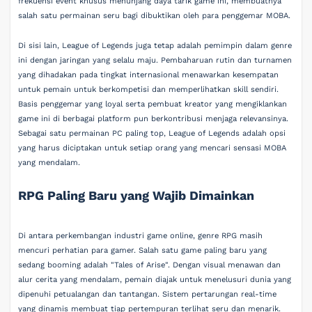
frekuensi event khusus menunjang daya tarik game ini, membuatnya
salah satu permainan seru bagi dibuktikan oleh para penggemar MOBA.
Di sisi lain, League of Legends juga tetap adalah pemimpin dalam genre
ini dengan jaringan yang selalu maju. Pembaharuan rutin dan turnamen
yang dihadakan pada tingkat internasional menawarkan kesempatan
untuk pemain untuk berkompetisi dan memperlihatkan skill sendiri.
Basis penggemar yang loyal serta pembuat kreator yang mengiklankan
game ini di berbagai platform pun berkontribusi menjaga relevansinya.
Sebagai satu permainan PC paling top, League of Legends adalah opsi
yang harus diciptakan untuk setiap orang yang mencari sensasi MOBA
yang mendalam.
RPG Paling Baru yang Wajib Dimainkan
Di antara perkembangan industri game online, genre RPG masih
mencuri perhatian para gamer. Salah satu game paling baru yang
sedang booming adalah "Tales of Arise". Dengan visual menawan dan
alur cerita yang mendalam, pemain diajak untuk menelusuri dunia yang
dipenuhi petualangan dan tantangan. Sistem pertarungan real-time
yang dinamis membuat tiap pertempuran terlihat seru dan menarik.