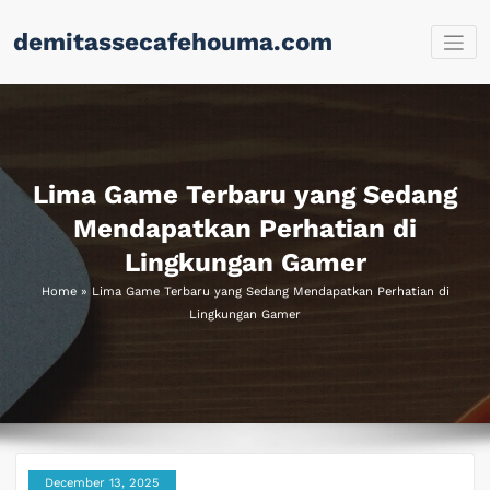
Skip
demitassecafehouma.com
to
content
Lima Game Terbaru yang Sedang
Mendapatkan Perhatian di
Lingkungan Gamer
Home
»
Lima Game Terbaru yang Sedang Mendapatkan Perhatian di
Lingkungan Gamer
December 13, 2025