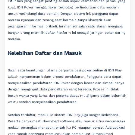
Fitur lain yang sangat penting adalah aspek keamanan dan privasi yang
kuat. IDN Poker menggunakan teknologi perlindungan data modern
untuk melindungi data pemain. Dengan sistem ini, pengguna dapat
merasa nyaman dan tenang saat bermain tanpa khawatir akan
pelanggaran informasi pribadi. Ini menjadi salah satu alasan mengapa
banyak orang memilih daftar Platform ini sebagai jaringan poker daring
mereka.
Kelebihan Daftar dan Masuk
Salah satu keuntungan utama berpartisipasi poker online di IDN Play
adalah kenyamanan dalam proses pendaftaran. Pengguna baru dapat
menyelesaikan pendaftaran IDN Poker dengan lancar dan simpel hanya
dengan menginput data pendaftaran yang tersedia. Proses ini tidak
butuh waktu yang lama, dan peserta dapat mulai game dalam sejumlah
waktu setelah menyelesaikan pendaftaran.
Setelah terdaftar, masuk ke sistem IDN Play juga sangat sederhana.
Peserta hanya mesti download software atau masuk situs web mereka
melalui perangkat manapun, entah itu PC maupun ponsel. Ada aplikasi
yang ramah pengguna memungkinkan pemain untuk menikmati