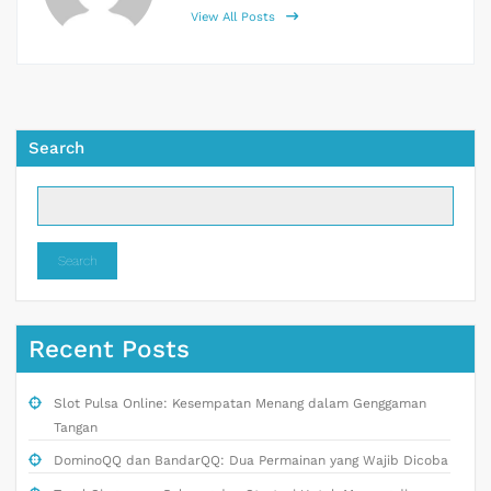
View All Posts
Search
Search
Recent Posts
Slot Pulsa Online: Kesempatan Menang dalam Genggaman
Tangan
DominoQQ dan BandarQQ: Dua Permainan yang Wajib Dicoba