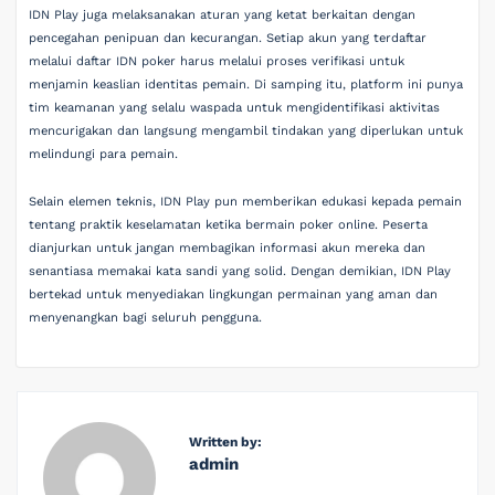
IDN Play juga melaksanakan aturan yang ketat berkaitan dengan
pencegahan penipuan dan kecurangan. Setiap akun yang terdaftar
melalui daftar IDN poker harus melalui proses verifikasi untuk
menjamin keaslian identitas pemain. Di samping itu, platform ini punya
tim keamanan yang selalu waspada untuk mengidentifikasi aktivitas
mencurigakan dan langsung mengambil tindakan yang diperlukan untuk
melindungi para pemain.
Selain elemen teknis, IDN Play pun memberikan edukasi kepada pemain
tentang praktik keselamatan ketika bermain poker online. Peserta
dianjurkan untuk jangan membagikan informasi akun mereka dan
senantiasa memakai kata sandi yang solid. Dengan demikian, IDN Play
bertekad untuk menyediakan lingkungan permainan yang aman dan
menyenangkan bagi seluruh pengguna.
Written by:
admin