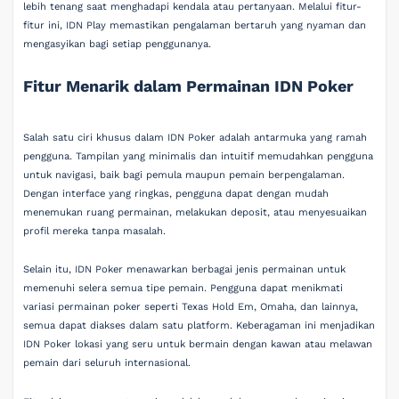
lebih tenang saat menghadapi kendala atau pertanyaan. Melalui fitur-
fitur ini, IDN Play memastikan pengalaman bertaruh yang nyaman dan
mengasyikan bagi setiap penggunanya.
Fitur Menarik dalam Permainan IDN Poker
Salah satu ciri khusus dalam IDN Poker adalah antarmuka yang ramah
pengguna. Tampilan yang minimalis dan intuitif memudahkan pengguna
untuk navigasi, baik bagi pemula maupun pemain berpengalaman.
Dengan interface yang ringkas, pengguna dapat dengan mudah
menemukan ruang permainan, melakukan deposit, atau menyesuaikan
profil mereka tanpa masalah.
Selain itu, IDN Poker menawarkan berbagai jenis permainan untuk
memenuhi selera semua tipe pemain. Pengguna dapat menikmati
variasi permainan poker seperti Texas Hold Em, Omaha, dan lainnya,
semua dapat diakses dalam satu platform. Keberagaman ini menjadikan
IDN Poker lokasi yang seru untuk bermain dengan kawan atau melawan
pemain dari seluruh internasional.