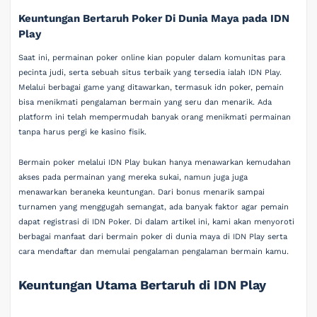
Keuntungan Bertaruh Poker Di Dunia Maya pada IDN
Play
Saat ini, permainan poker online kian populer dalam komunitas para
pecinta judi, serta sebuah situs terbaik yang tersedia ialah IDN Play.
Melalui berbagai game yang ditawarkan, termasuk idn poker, pemain
bisa menikmati pengalaman bermain yang seru dan menarik. Ada
platform ini telah mempermudah banyak orang menikmati permainan
tanpa harus pergi ke kasino fisik.
Bermain poker melalui IDN Play bukan hanya menawarkan kemudahan
akses pada permainan yang mereka sukai, namun juga juga
menawarkan beraneka keuntungan. Dari bonus menarik sampai
turnamen yang menggugah semangat, ada banyak faktor agar pemain
dapat registrasi di IDN Poker. Di dalam artikel ini, kami akan menyoroti
berbagai manfaat dari bermain poker di dunia maya di IDN Play serta
cara mendaftar dan memulai pengalaman pengalaman bermain kamu.
Keuntungan Utama Bertaruh di IDN Play