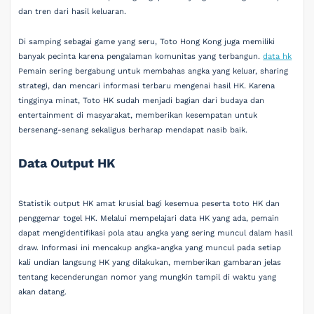
dan tren dari hasil keluaran.
Di samping sebagai game yang seru, Toto Hong Kong juga memiliki
banyak pecinta karena pengalaman komunitas yang terbangun.
data hk
Pemain sering bergabung untuk membahas angka yang keluar, sharing
strategi, dan mencari informasi terbaru mengenai hasil HK. Karena
tingginya minat, Toto HK sudah menjadi bagian dari budaya dan
entertainment di masyarakat, memberikan kesempatan untuk
bersenang-senang sekaligus berharap mendapat nasib baik.
Data Output HK
Statistik output HK amat krusial bagi kesemua peserta toto HK dan
penggemar togel HK. Melalui mempelajari data HK yang ada, pemain
dapat mengidentifikasi pola atau angka yang sering muncul dalam hasil
draw. Informasi ini mencakup angka-angka yang muncul pada setiap
kali undian langsung HK yang dilakukan, memberikan gambaran jelas
tentang kecenderungan nomor yang mungkin tampil di waktu yang
akan datang.