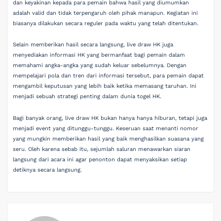
dan keyakinan kepada para pemain bahwa hasil yang diumumkan
adalah valid dan tidak terpengaruh oleh pihak manapun. Kegiatan ini
biasanya dilakukan secara reguler pada waktu yang telah ditentukan.
Selain memberikan hasil secara langsung, live draw HK juga
menyediakan informasi HK yang bermanfaat bagi pemain dalam
memahami angka-angka yang sudah keluar sebelumnya. Dengan
mempelajari pola dan tren dari informasi tersebut, para pemain dapat
mengambil keputusan yang lebih baik ketika memasang taruhan. Ini
menjadi sebuah strategi penting dalam dunia togel HK.
Bagi banyak orang, live draw HK bukan hanya hanya hiburan, tetapi juga
menjadi event yang ditunggu-tunggu. Keseruan saat menanti nomor
yang mungkin memberikan hasil yang baik menghasilkan suasana yang
seru. Oleh karena sebab itu, sejumlah saluran menawarkan siaran
langsung dari acara ini agar penonton dapat menyaksikan setiap
detiknya secara langsung.