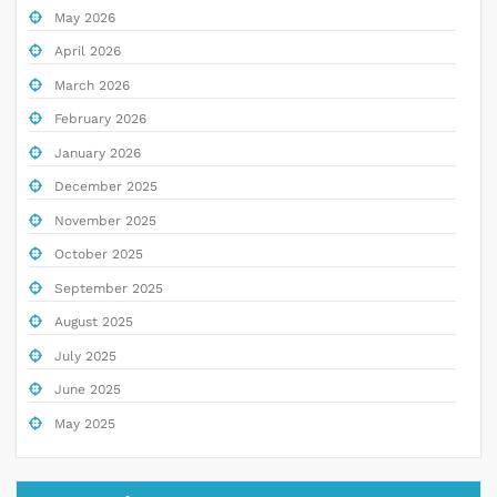
May 2026
April 2026
March 2026
February 2026
January 2026
December 2025
November 2025
October 2025
September 2025
August 2025
July 2025
June 2025
May 2025