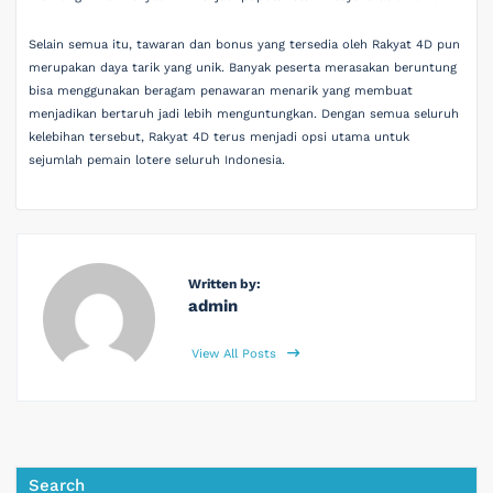
Selain semua itu, tawaran dan bonus yang tersedia oleh Rakyat 4D pun
merupakan daya tarik yang unik. Banyak peserta merasakan beruntung
bisa menggunakan beragam penawaran menarik yang membuat
menjadikan bertaruh jadi lebih menguntungkan. Dengan semua seluruh
kelebihan tersebut, Rakyat 4D terus menjadi opsi utama untuk
sejumlah pemain lotere seluruh Indonesia.
Written by:
admin
View All Posts
Search