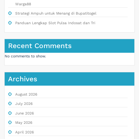
Warga88
Strategi Ampuh untuk Menang di Bupatitogel
Panduan Lengkap Slot Pulsa Indosat dan Tri
Recent Comments
No comments to show.
Archives
August 2026
July 2026
June 2026
May 2026
April 2026