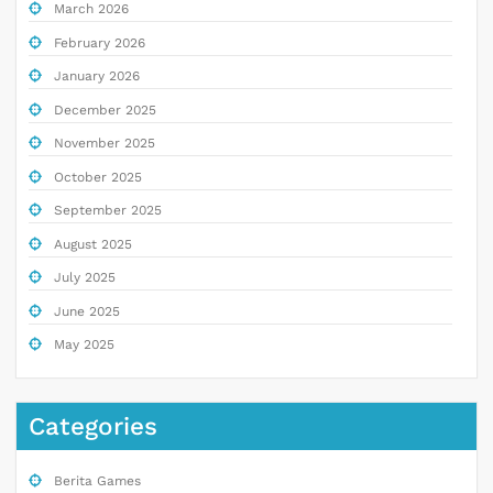
March 2026
February 2026
January 2026
December 2025
November 2025
October 2025
September 2025
August 2025
July 2025
June 2025
May 2025
Categories
Berita Games