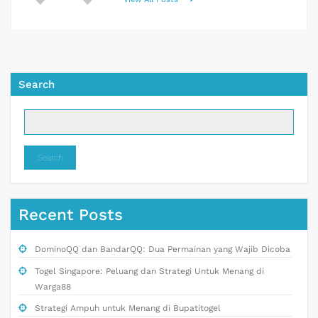
Search
Search
Recent Posts
DominoQQ dan BandarQQ: Dua Permainan yang Wajib Dicoba
Togel Singapore: Peluang dan Strategi Untuk Menang di
Warga88
Strategi Ampuh untuk Menang di Bupatitogel