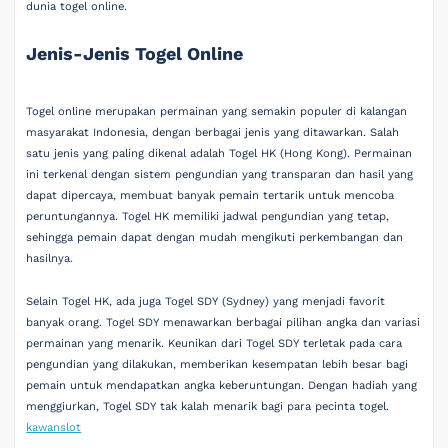
dunia togel online.
Jenis-Jenis Togel Online
Togel online merupakan permainan yang semakin populer di kalangan
masyarakat Indonesia, dengan berbagai jenis yang ditawarkan. Salah
satu jenis yang paling dikenal adalah Togel HK (Hong Kong). Permainan
ini terkenal dengan sistem pengundian yang transparan dan hasil yang
dapat dipercaya, membuat banyak pemain tertarik untuk mencoba
peruntungannya. Togel HK memiliki jadwal pengundian yang tetap,
sehingga pemain dapat dengan mudah mengikuti perkembangan dan
hasilnya.
Selain Togel HK, ada juga Togel SDY (Sydney) yang menjadi favorit
banyak orang. Togel SDY menawarkan berbagai pilihan angka dan variasi
permainan yang menarik. Keunikan dari Togel SDY terletak pada cara
pengundian yang dilakukan, memberikan kesempatan lebih besar bagi
pemain untuk mendapatkan angka keberuntungan. Dengan hadiah yang
menggiurkan, Togel SDY tak kalah menarik bagi para pecinta togel.
kawanslot