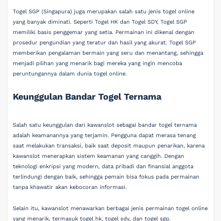
Togel SGP (Singapura) juga merupakan salah satu jenis togel online
yang banyak diminati. Seperti Togel HK dan Togel SDY, Togel SGP
memiliki basis penggemar yang setia. Permainan ini dikenal dengan
prosedur pengundian yang teratur dan hasil yang akurat. Togel SGP
memberikan pengalaman bermain yang seru dan menantang, sehingga
menjadi pilihan yang menarik bagi mereka yang ingin mencoba
peruntungannya dalam dunia togel online.
Keunggulan Bandar Togel Ternama
Salah satu keunggulan dari kawanslot sebagai bandar togel ternama
adalah keamanannya yang terjamin. Pengguna dapat merasa tenang
saat melakukan transaksi, baik saat deposit maupun penarikan, karena
kawanslot menerapkan sistem keamanan yang canggih. Dengan
teknologi enkripsi yang modern, data pribadi dan finansial anggota
terlindungi dengan baik, sehingga pemain bisa fokus pada permainan
tanpa khawatir akan kebocoran informasi.
Selain itu, kawanslot menawarkan berbagai jenis permainan togel online
yang menarik, termasuk togel hk, togel sdy, dan togel sgp.