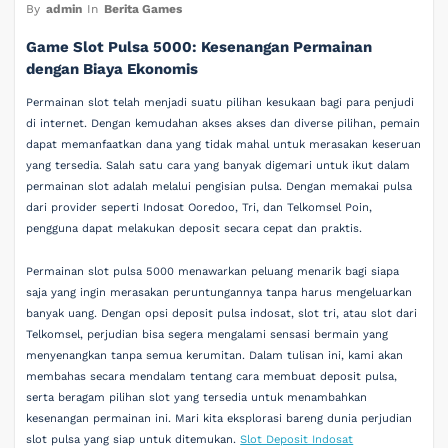
By
admin
In
Berita Games
Game Slot Pulsa 5000: Kesenangan Permainan
dengan Biaya Ekonomis
Permainan slot telah menjadi suatu pilihan kesukaan bagi para penjudi
di internet. Dengan kemudahan akses akses dan diverse pilihan, pemain
dapat memanfaatkan dana yang tidak mahal untuk merasakan keseruan
yang tersedia. Salah satu cara yang banyak digemari untuk ikut dalam
permainan slot adalah melalui pengisian pulsa. Dengan memakai pulsa
dari provider seperti Indosat Ooredoo, Tri, dan Telkomsel Poin,
pengguna dapat melakukan deposit secara cepat dan praktis.
Permainan slot pulsa 5000 menawarkan peluang menarik bagi siapa
saja yang ingin merasakan peruntungannya tanpa harus mengeluarkan
banyak uang. Dengan opsi deposit pulsa indosat, slot tri, atau slot dari
Telkomsel, perjudian bisa segera mengalami sensasi bermain yang
menyenangkan tanpa semua kerumitan. Dalam tulisan ini, kami akan
membahas secara mendalam tentang cara membuat deposit pulsa,
serta beragam pilihan slot yang tersedia untuk menambahkan
kesenangan permainan ini. Mari kita eksplorasi bareng dunia perjudian
slot pulsa yang siap untuk ditemukan.
Slot Deposit Indosat