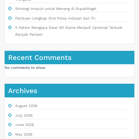
Strategi Ampuh untuk Menang di Bupatitogel
Panduan Lengkap Slot Pulsa Indosat dan Tri
5 Faktor Mengapa Dewi 4D Game Menjadi Opsional Terbaik
Banyak Pemain
Recent Comments
No comments to show.
Archives
August 2026
July 2026
June 2026
May 2026