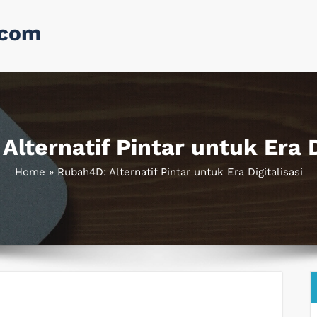
.com
lternatif Pintar untuk Era D
Home
»
Rubah4D: Alternatif Pintar untuk Era Digitalisasi