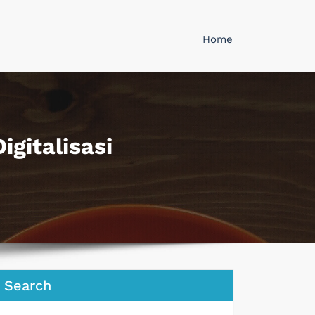
Home
igitalisasi
Search