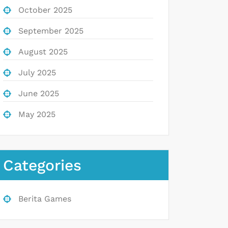
October 2025
September 2025
August 2025
July 2025
June 2025
May 2025
Categories
Berita Games