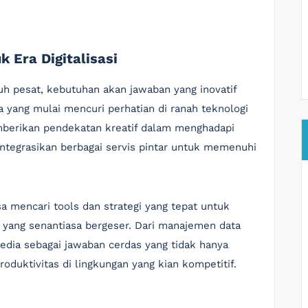
k Era Digitalisasi
uh pesat, kebutuhan akan jawaban yang inovatif
a yang mulai mencuri perhatian di ranah teknologi
berikan pendekatan kreatif dalam menghadapi
gintegrasikan berbagai servis pintar untuk memenuhi
 mencari tools dan strategi yang tepat untuk
 yang senantiasa bergeser. Dari manajemen data
edia sebagai jawaban cerdas yang tidak hanya
duktivitas di lingkungan yang kian kompetitif.