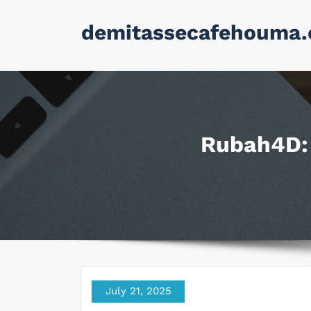
Skip
demitassecafehouma
to
content
Rubah4D: A
July 21, 2025