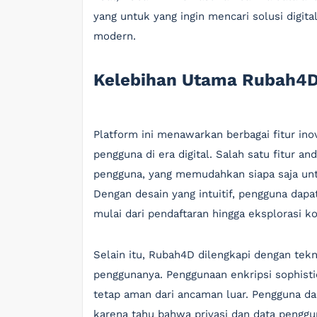
yang untuk yang ingin mencari solusi digita
modern.
Kelebihan Utama Rubah4
Platform ini menawarkan berbagai fitur i
pengguna di era digital. Salah satu fitur 
pengguna, yang memudahkan siapa saja un
Dengan desain yang intuitif, pengguna dapa
mulai dari pendaftaran hingga eksplorasi k
Selain itu, Rubah4D dilengkapi dengan tek
penggunanya. Penggunaan enkripsi sophisti
tetap aman dari ancaman luar. Pengguna 
karena tahu bahwa privasi dan data penggun