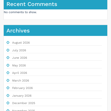
Recent Comments
No comments to show.
Archives
August 2026
July 2026
June 2026
May 2026
April 2026
March 2026
February 2026
January 2026
December 2025
November 2025