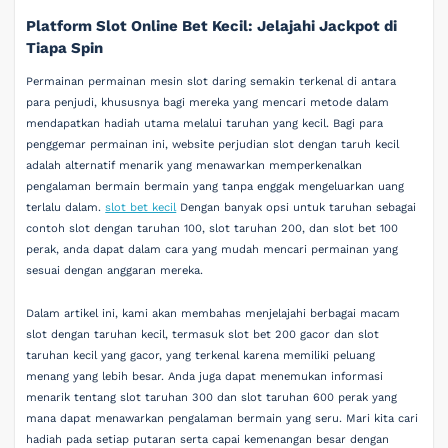
Platform Slot Online Bet Kecil: Jelajahi Jackpot di
Tiapa Spin
Permainan permainan mesin slot daring semakin terkenal di antara
para penjudi, khususnya bagi mereka yang mencari metode dalam
mendapatkan hadiah utama melalui taruhan yang kecil. Bagi para
penggemar permainan ini, website perjudian slot dengan taruh kecil
adalah alternatif menarik yang menawarkan memperkenalkan
pengalaman bermain bermain yang tanpa enggak mengeluarkan uang
terlalu dalam.
slot bet kecil
Dengan banyak opsi untuk taruhan sebagai
contoh slot dengan taruhan 100, slot taruhan 200, dan slot bet 100
perak, anda dapat dalam cara yang mudah mencari permainan yang
sesuai dengan anggaran mereka.
Dalam artikel ini, kami akan membahas menjelajahi berbagai macam
slot dengan taruhan kecil, termasuk slot bet 200 gacor dan slot
taruhan kecil yang gacor, yang terkenal karena memiliki peluang
menang yang lebih besar. Anda juga dapat menemukan informasi
menarik tentang slot taruhan 300 dan slot taruhan 600 perak yang
mana dapat menawarkan pengalaman bermain yang seru. Mari kita cari
hadiah pada setiap putaran serta capai kemenangan besar dengan