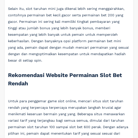
Selain itu, slot taruhan mini juga dikenal lebih sering menggairahkan,
contohnya permainan bet kecil gacor serta permainan bet 200 yang
gacor. Permainan ini sering kali memiliki tingkat pembayaran yang
tinggi atau jumlah bonus yang lebih banyak bonus, memberi
kesempatan yang lebih banyak untuk pemain untuk memperoleh
keberhasilan. Dengan banyaknya opsi platform permainan bet mini
yang ada, pemain dapat dengan mudah mencari permainan yang sesuai
dengan dan mengoptimalkan kesempatan untuk mendapatkan hadiah
besar di setiap spin.
Rekomendasi Website Permainan Slot Bet
Rendah
Untuk para penggemar game slot online, mencari situs slot taruhan
rendah yang terpercaya terpercaya merupakan langkah krusial agar
menikmati keseruan bermain yang yang. Beberapa situs menawarkan
variasi tarif yang terjangkau bagi semua semua, dimulai dari taruhan
permainan slot taruhan 100 sampai slot bet 600 perak. Dengan adanya
pilihan ini, pemain dapat menentukan tarif yang sesuai sesuai dari