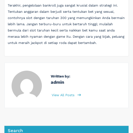
Terakhir, pengelolaan bankroll juga sangat krusial dalam strategi ini.
Tentukan anggaran dalam berjudi serta tentukan bet yang sesuai,
contohnya slot dengan taruhan 300 yang memungkinkan Anda bermain
lebih lama. Jangan terburu-buru untuk bertaruh tinggi; mulailah
bermula dari slot taruhan kecil serta naikkan bet kamu saat anda
merasa lebih nyaman dengan game itu. Dengan cara yang bijak, peluang
untuk meraih jackpot di setiap roda dapat bertambah.
Written by:
admin
View All Posts
Search