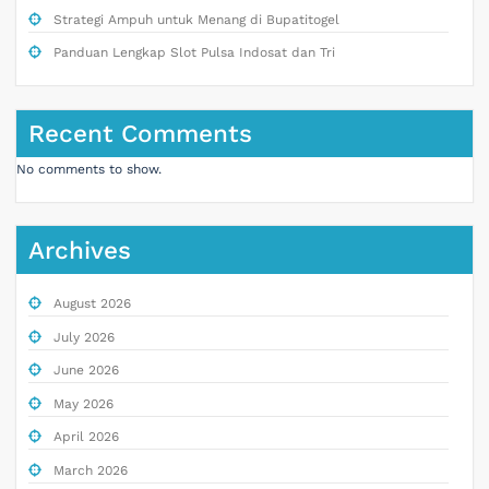
Strategi Ampuh untuk Menang di Bupatitogel
Panduan Lengkap Slot Pulsa Indosat dan Tri
Recent Comments
No comments to show.
Archives
August 2026
July 2026
June 2026
May 2026
April 2026
March 2026