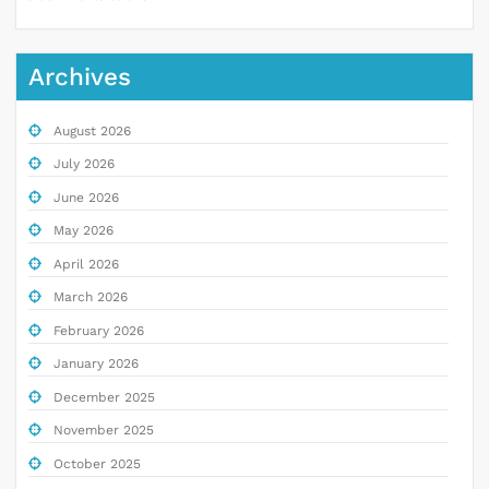
Archives
August 2026
July 2026
June 2026
May 2026
April 2026
March 2026
February 2026
January 2026
December 2025
November 2025
October 2025