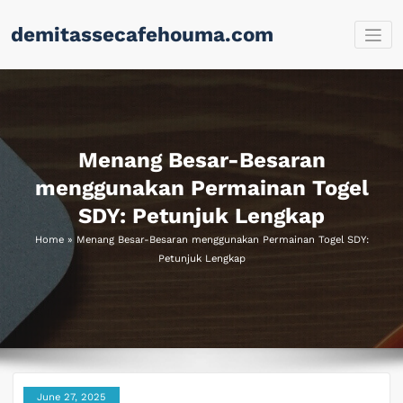
Skip
demitassecafehouma.com
to
content
Menang Besar-Besaran
menggunakan Permainan Togel
SDY: Petunjuk Lengkap
Home
»
Menang Besar-Besaran menggunakan Permainan Togel SDY:
Petunjuk Lengkap
June 27, 2025