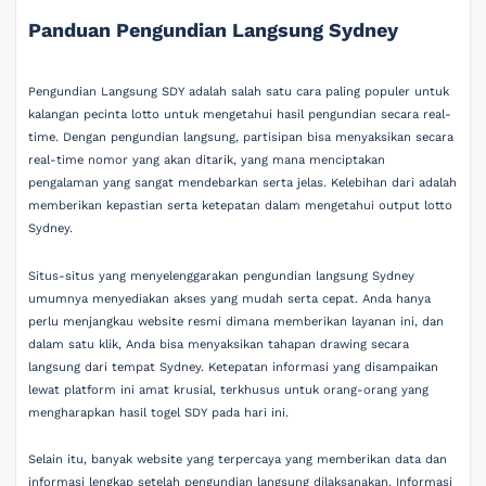
Panduan Pengundian Langsung Sydney
Pengundian Langsung SDY adalah salah satu cara paling populer untuk
kalangan pecinta lotto untuk mengetahui hasil pengundian secara real-
time. Dengan pengundian langsung, partisipan bisa menyaksikan secara
real-time nomor yang akan ditarik, yang mana menciptakan
pengalaman yang sangat mendebarkan serta jelas. Kelebihan dari adalah
memberikan kepastian serta ketepatan dalam mengetahui output lotto
Sydney.
Situs-situs yang menyelenggarakan pengundian langsung Sydney
umumnya menyediakan akses yang mudah serta cepat. Anda hanya
perlu menjangkau website resmi dimana memberikan layanan ini, dan
dalam satu klik, Anda bisa menyaksikan tahapan drawing secara
langsung dari tempat Sydney. Ketepatan informasi yang disampaikan
lewat platform ini amat krusial, terkhusus untuk orang-orang yang
mengharapkan hasil togel SDY pada hari ini.
Selain itu, banyak website yang terpercaya yang memberikan data dan
informasi lengkap setelah pengundian langsung dilaksanakan. Informasi