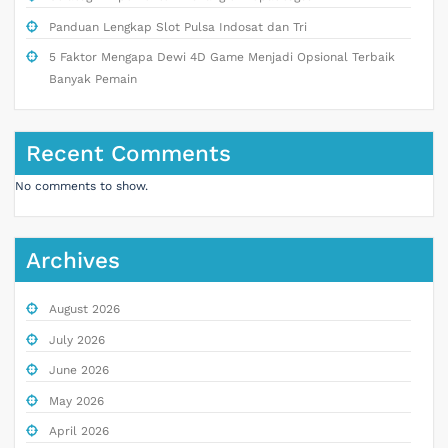
Panduan Lengkap Slot Pulsa Indosat dan Tri
5 Faktor Mengapa Dewi 4D Game Menjadi Opsional Terbaik
Banyak Pemain
Recent Comments
No comments to show.
Archives
August 2026
July 2026
June 2026
May 2026
April 2026