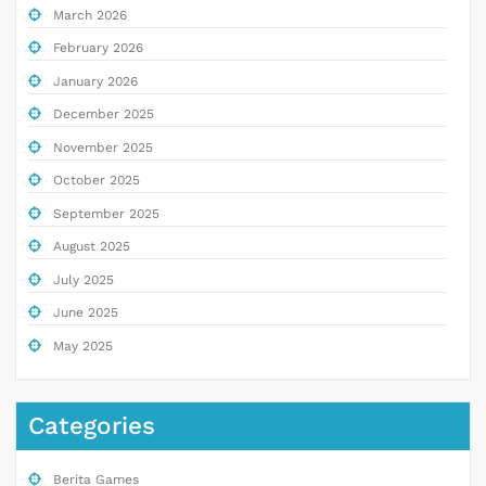
March 2026
February 2026
January 2026
December 2025
November 2025
October 2025
September 2025
August 2025
July 2025
June 2025
May 2025
Categories
Berita Games