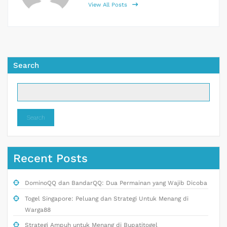
View All Posts
Search
Search
Recent Posts
DominoQQ dan BandarQQ: Dua Permainan yang Wajib Dicoba
Togel Singapore: Peluang dan Strategi Untuk Menang di
Warga88
Strategi Ampuh untuk Menang di Bupatitogel