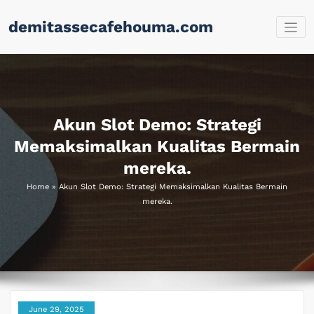
Skip
demitassecafehouma.com
to
content
Akun Slot Demo: Strategi
Memaksimalkan Kualitas Bermain
mereka.
Home
»
Akun Slot Demo: Strategi Memaksimalkan Kualitas Bermain
mereka.
June 29, 2025