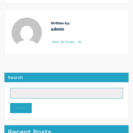
Written by:
admin
View All Posts
Search
Search
Recent Posts