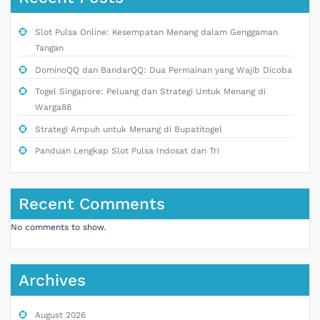
Slot Pulsa Online: Kesempatan Menang dalam Genggaman
Tangan
DominoQQ dan BandarQQ: Dua Permainan yang Wajib Dicoba
Togel Singapore: Peluang dan Strategi Untuk Menang di
Warga88
Strategi Ampuh untuk Menang di Bupatitogel
Panduan Lengkap Slot Pulsa Indosat dan Tri
Recent Comments
No comments to show.
Archives
August 2026